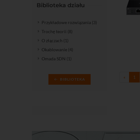
Biblioteka działu
Przykładowe rozwiązania (3)
Trochę teorii (8)
Do kos
O złączach (1)
Okablowanie (4)
Omada SDN (1)
«
1
BIBLIOTEKA