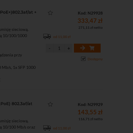
PoE+)802.3af/at +
Kod: N29928
333,47 zł
271,11 zł netto
misję sieciową.
ią 10/100/1000
od 11,00 zł
ządzenia przy
Dostępny
0 Mb/s, 1x SFP 1000
E
ów PoE
PoE) 802.3af/at
Kod: N29929
143,55 zł
116,71 zł netto
misję sieciową.
ą 10/100 Mb/s oraz
od 11,00 zł