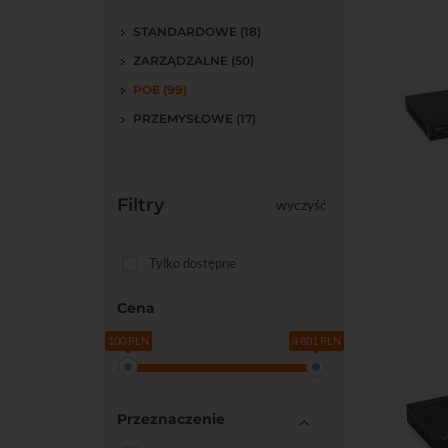
STANDARDOWE (18)
ZARZĄDZALNE (50)
POE (99)
PRZEMYSŁOWE (17)
Filtry
wyczyść
Do kos
Tylko dostępne
Cena
100 PLN
4 801 PLN
Przeznaczenie