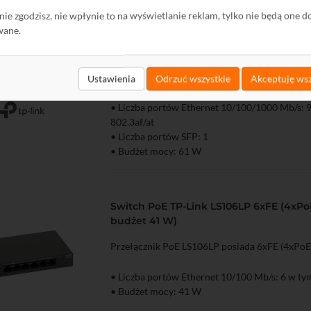
budżet 61 W) 1xSFP
ę nie zgodzisz, nie wpłynie to na wyświetlanie reklam, tylko nie będą one d
wane.
Przełącznik TP-Link LS1210GP to gigabitowe u
typu desktop, wyposażone w 9 portów RJ45 1
oraz 1 gigabitowy slot SFP.
Ustawienia
Odrzuć wszystkie
Akceptuję wsz
• Liczba portów Ethernet 10/100 Mb/s: 0
• Liczba portów Ethernet 10/100/1000 Mb/s: 
zyka
Podgląd
802.3af/at
• Liczba portów SFP: 1
• Budżet mocy: 61 W
Switch PoE TP-Link LS106LP 6xFE (4xPoE
budżet 41 W)
Przełącznik PoE LS106LP posiada 6xFE (4xPoE
• Liczba portów Ethernet 10/100 Mb/s: 6 w ty
• Budżet mocy: 41 W