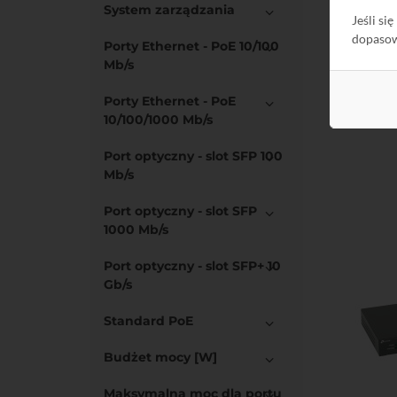
System zarządzania
Jeśli si
dopaso
Porty Ethernet - PoE 10/100
Mb/s
Porty Ethernet - PoE
10/100/1000 Mb/s
Do kos
Port optyczny - slot SFP 100
Mb/s
Port optyczny - slot SFP
1000 Mb/s
Port optyczny - slot SFP+ 10
Gb/s
Standard PoE
Budżet mocy
[W]
Maksymalna moc dla portu