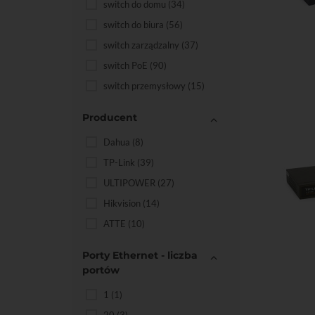
switch do domu
(34)
switch do biura
(56)
switch zarządzalny
(37)
Do kos
switch PoE
(90)
switch przemysłowy
(15)
Producent
Dahua
(8)
TP-Link
(39)
ULTIPOWER
(27)
Hikvision
(14)
ATTE
(10)
Do kos
Porty Ethernet - liczba
portów
1
(1)