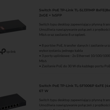
Switch PoE TP-Link TL-SL1311MP 8xFE(8x
2xGE + 1xSFP
Switch typu desktop zapewniający płynną trans
Umożliwia nawiązywanie połączeń z prędkośc
Mb/s oraz zasilanie 8 urządzeń.
• 8 portów PoE, transfer danych i zasilanie ur
wykorzystaniu jednego kabla
zyka
Podgląd
• 3 porty uplinkowe - 2x Ethernet 10/100/100
Mb/s
• Zasilanie PoE do 30 W dla każdego portu Po
• Zasilanie PoE do 124 W dla wszystkich port
Switch PoE TP-Link TL-SF1006P 6xFE (4x
67 W
Switch typu desktop zapewniający płynną trans
Umożliwia nawiązywanie połączeń z prędkości