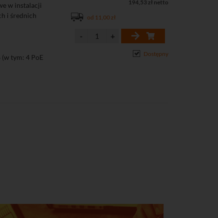
194,53 zł netto
e w instalacji
ch i średnich
od 11,00 zł
Dostępny
 (w tym: 4 PoE