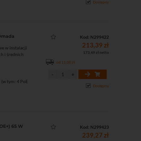
Dostępny
 Omada
Kod: N299422
213,39 zł
e w instalacji
173,49 zł netto
ch i średnich
od 11,00 zł
 (w tym: 4 PoE
Dostępny
POE+) 65 W
Kod: N299423
239,27 zł