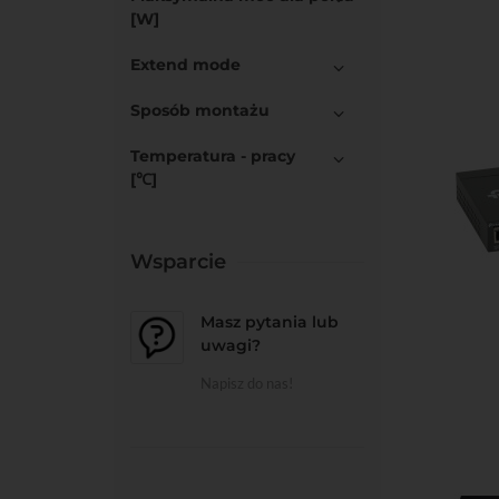
[W]
Do kos
Extend mode
Sposób montażu
Temperatura - pracy
[℃]
Wsparcie
Do kos
Masz pytania lub
uwagi?
Napisz do nas!