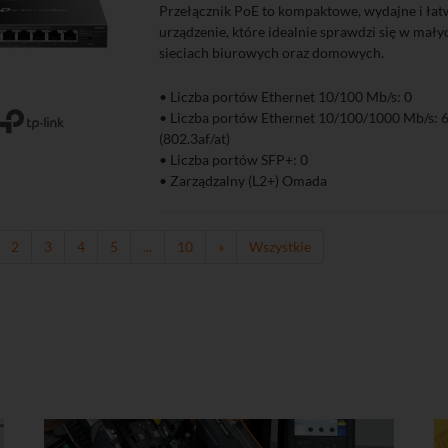
Przełącznik PoE to kompaktowe, wydajne i łatw
urządzenie, które idealnie sprawdzi się w mały
sieciach biurowych oraz domowych.
• Liczba portów Ethernet 10/100 Mb/s: 0
• Liczba portów Ethernet 10/100/1000 Mb/s: 6
zyka
Podgląd
(802.3af/at)
• Liczba portów SFP+: 0
• Zarządzalny (L2+) Omada
2
3
4
5
...
10
»
Wszystkie