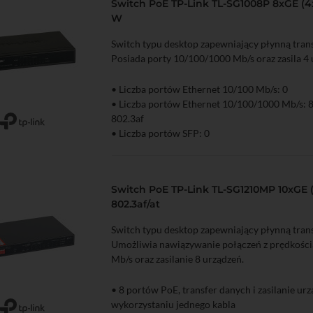
Switch PoE TP-Link TL-SG1008P 8xGE (4x
W
Switch typu desktop zapewniający płynną trans
Posiada porty 10/100/1000 Mb/s oraz zasila 4 
• Liczba portów Ethernet 10/100 Mb/s: 0
• Liczba portów Ethernet 10/100/1000 Mb/s: 
802.3af
zyka
Podgląd
• Liczba portów SFP: 0
Switch PoE TP-Link TL-SG1210MP 10xGE 
802.3af/at
Switch typu desktop zapewniający płynną trans
Umożliwia nawiązywanie połączeń z prędkośc
Mb/s oraz zasilanie 8 urządzeń.
• 8 portów PoE, transfer danych i zasilanie ur
wykorzystaniu jednego kabla
zyka
Podgląd