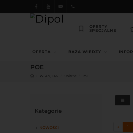
Facebook
Youtube
dipol@dipol.com.pl
+48
OFERTY
SPECJALNE
12
644
OFERTA
BAZA WIEDZY
INFO
29 13
POE
WLAN, LAN
Switche
PoE
Kategorie
«
1
NOWOŚCI