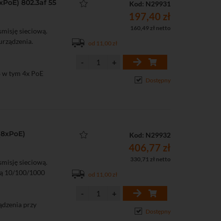
PoE) 802.3af 55
Kod: N29931
197,40 zł
160,49 zł netto
misję sieciową.
urządzenia.
od 11,00 zł
8 w tym 4x PoE
Dostępny
(8xPoE)
Kod: N29932
406,77 zł
330,71 zł netto
misję sieciową.
ią 10/100/1000
od 11,00 zł
ządzenia przy
Dostępny