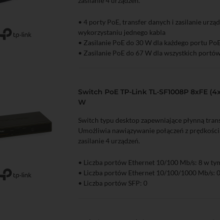
zasilanie 4 urządzeń.
• 4 porty PoE, transfer danych i zasilanie urzą
wykorzystaniu jednego kabla
zyka
Podgląd
• Zasilanie PoE do 30 W dla każdego portu Po
• Zasilanie PoE do 67 W dla wszystkich portó
Switch PoE TP-Link TL-SF1008P 8xFE (4x
W
Switch typu desktop zapewniające płynną trans
Umożliwia nawiązywanie połączeń z prędkości
zasilanie 4 urządzeń.
• Liczba portów Ethernet 10/100 Mb/s: 8 w ty
• Liczba portów Ethernet 10/100/1000 Mb/s: 
zyka
Podgląd
• Liczba portów SFP: 0