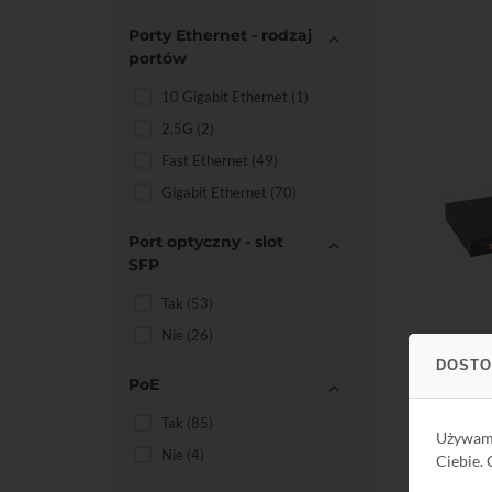
Porty Ethernet - rodzaj
portów
10 Gigabit Ethernet
(1)
2,5G
(2)
Fast Ethernet
(49)
Gigabit Ethernet
(70)
Port optyczny - slot
SFP
Tak
(53)
Do kos
Nie
(26)
DOSTO
PoE
Tak
(85)
Używa
Nie
(4)
Ciebie.