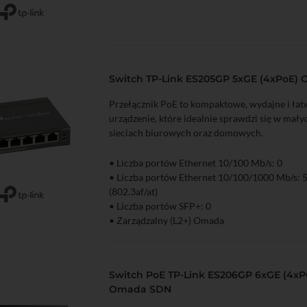
zyka
Podgląd
Switch TP-Link ES205GP 5xGE (4xPoE)
Przełącznik PoE to kompaktowe, wydajne i łatw
urządzenie, które idealnie sprawdzi się w mały
sieciach biurowych oraz domowych.
• Liczba portów Ethernet 10/100 Mb/s: 0
• Liczba portów Ethernet 10/100/1000 Mb/s: 5
(802.3af/at)
zyka
Podgląd
• Liczba portów SFP+: 0
• Zarządzalny (L2+) Omada
Switch PoE TP-Link ES206GP 6xGE (4x
Omada SDN