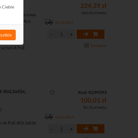
224,39 zł
o Ciebie
182,43 zł netto
rządzenie sieciowe
0/100/1000 Mb/s
od 11,00 zł
ystkie
Dostępny
9 w tym 8 PoE
 802.3af/at,
Kod: N299393
100,01 zł
81,31 zł netto
).
od 11,00 zł
m 4x PoE 802.3af/at