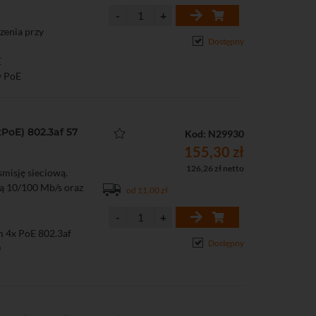
dzenia przy
Dostępny
E
w PoE
PoE) 802.3af 57
Kod: N29930
155,30 zł
126,26 zł netto
misję sieciową.
ą 10/100 Mb/s oraz
od 11,00 zł
m 4x PoE 802.3af
Dostępny
0