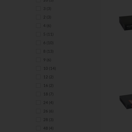
20
(3)
3
(3)
2
(3)
4
(6)
5
(11)
6
(10)
8
(13)
Do kos
9
(6)
10
(14)
12
(2)
16
(2)
18
(7)
24
(4)
26
(6)
28
(3)
48
(4)
Do kos