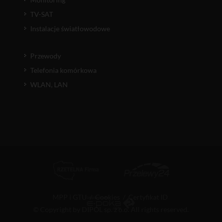
TV-SAT
Instalacje światłowodowe
Przewody
Telefonia komórkowa
WLAN, LAN
MPP i GTU
/
Cookies
/
Certyfikat ID
© Copyright by DIPOL sp. z o.o. All rights reserved.