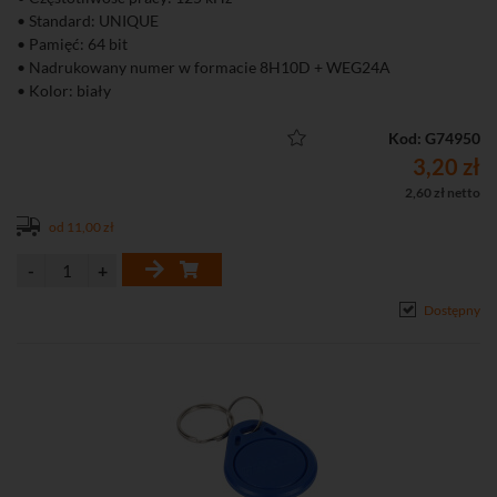
• Standard: UNIQUE
• Pamięć: 64 bit
• Nadrukowany numer w formacie 8H10D + WEG24A
• Kolor: biały
Kod: G74950
3,20 zł
2,60 zł netto
od 11,00 zł
Dostępny