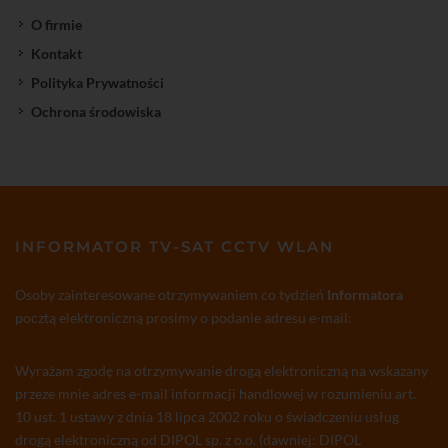
O firmie
Kontakt
Polityka Prywatności
Ochrona środowiska
INFORMATOR TV-SAT CCTV WLAN
Osoby zainteresowane otrzymywaniem co tydzień
Informatora
pocztą elektroniczną prosimy o podanie adresu e-mail:
Wyrażam zgodę na otrzymywanie drogą elektroniczną na wskazany
przeze mnie adres e-mail informacji handlowej w rozumieniu art.
10 ust. 1 ustawy z dnia 18 lipca 2002 roku o świadczeniu usług
drogą elektroniczną od DIPOL sp. z o.o. (dawniej: DIPOL