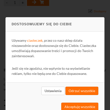
Dostępny
DOSTOSOWUJEMY SIĘ DO CIEBIE
Używamy
ciasteczek
, przez co nasz sklep działa
niezawodnie oraz dostosowuje się do Ciebie. Ciasteczka
umożliwiają dopasowanie treści i promocji do Twoich
zainteresowań.
Jeśli się nie zgodzisz, nie wpłynie to na wyświetlanie
Brelok zbliżeniowy S303BNR-BK Mifare 13,56 MHz - czarny
reklam, tylko nie będą one do Ciebie dopasowane.
Uniwersalny brelok zbliżeniowy w standardzie Mifare 13,56 MHz
charakteryzujący się eleganckim wyglądem i niewielkimi
wymiarami.
Ustawienia
Odrzuć wszystkie
• Częstotliwość pracy: 13,56 MHz
• Standard: MIFARE
Akceptuję wszystkie