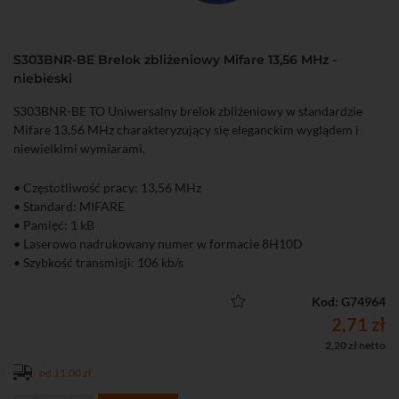
S303BNR-BE Brelok zbliżeniowy Mifare 13,56 MHz -
niebieski
S303BNR-BE TO Uniwersalny brelok zbliżeniowy w standardzie
Mifare 13,56 MHz charakteryzujący się eleganckim wyglądem i
niewielkimi wymiarami.
• Częstotliwość pracy: 13,56 MHz
• Standard: MIFARE
• Pamięć: 1 kB
• Laserowo nadrukowany numer w formacie 8H10D
• Szybkość transmisji: 106 kb/s
• Cykle zapisu: 100000
• Kolor: niebieski
Kod: G74964
• Wymiary: 32 x 41 mm
2,71 zł
2,20 zł netto
od 11,00 zł