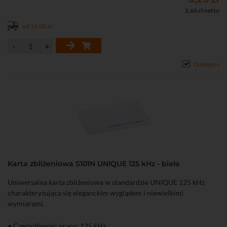
2,60 zł netto
od 11,00 zł
Dostępny
Karta zbliżeniowa S101N UNIQUE 125 kHz - biała
Uniwersalna karta zbliżeniowa w standardzie UNIQUE 125 kHz
charakteryzująca się eleganckim wyglądem i niewielkimi
wymiarami.
• Częstotliwość pracy: 125 kHz