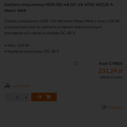
Zasilacz impulsowy HDR-150-48 DC 48 V/150 W/3,25 A
Mean Well
Zasilacz impulsowy HDR-150-48 marki Mean Well o mocy 150 W
przeznaczony jest do zasilania urządzeń elektronicznych
wymagających napięcia stałego DC 48 V.
• Moc: 150 W
• Napięcie wyjściowe: DC 48 V
Kod: G74803
231,24 zł
188,00 zł netto
od 11,00 zł
Dostępny