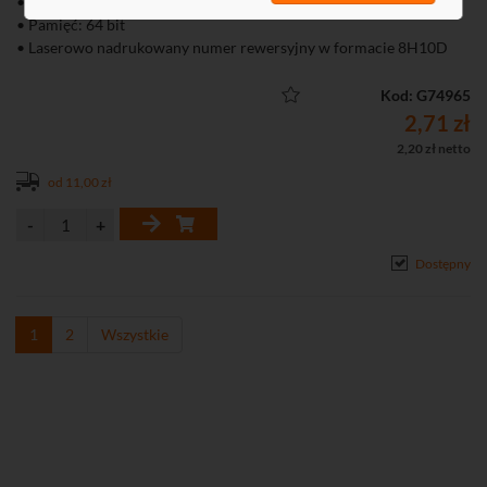
• Pamięć: 1 kB
• Pamięć: 64 bit
• Laserowo nadrukowany numer rewersyjny w formacie 8H10D
• Szybkość transmisji: 106 kb/s
• Cykle zapisu: 100000
Kod: G74965
• Kolor: czarny
2,71 zł
2,20 zł netto
od 11,00 zł
Dostępny
1
2
Wszystkie