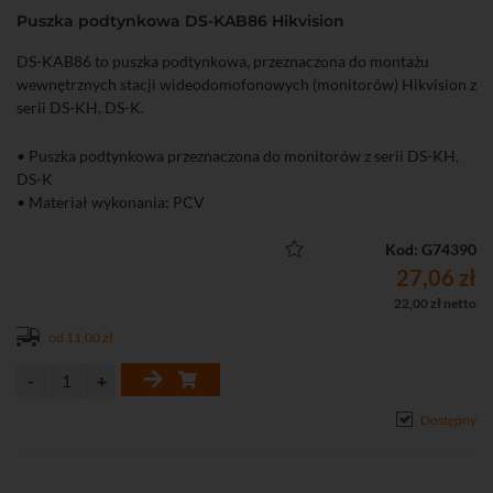
Puszka podtynkowa DS-KAB86 Hikvision
DS-KAB86 to puszka podtynkowa, przeznaczona do montażu
wewnętrznych stacji wideodomofonowych (monitorów) Hikvision z
serii DS-KH, DS-K.
• Puszka podtynkowa przeznaczona do monitorów z serii DS-KH,
DS-K
• Materiał wykonania: PCV
Kod: G74390
27,06 zł
22,00 zł netto
od 11,00 zł
Dostępny