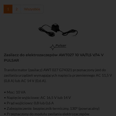
1
2
Wszystkie
Zasilacz do elektrozaczepów AWT027 10 VA/11,5 V/14 V
PULSAR
Transformator (zasilacz) AWT 027 G74321 przeznaczony jest do
zasilania urządzeń wymagających napięcia przemiennego AC 11,5 V
(0,8 A) lub AC 14 V (0,6 A).
• Moc: 10 VA
• Napięcie wyjściowe: AC 16,5 V lub 14 V
• Prąd wyjściowy: 0,8 lub 0,6 A
• Zabezpieczenie: bezpiecznik termiczny, 130° (powracalny)
• Przeznaczony do modułu zasilania elektrozaczepów