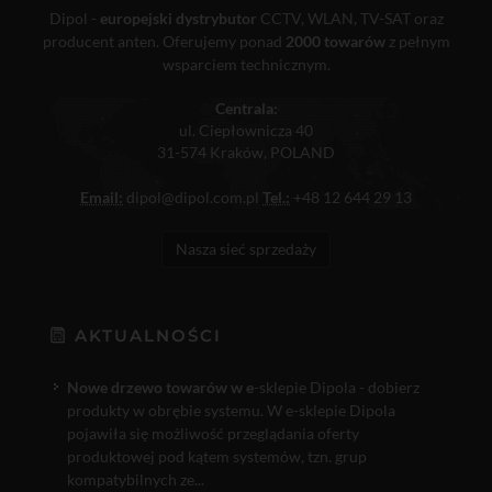
Dipol -
europejski dystrybutor
CCTV, WLAN, TV-SAT oraz
producent anten. Oferujemy ponad
2000 towarów
z pełnym
wsparciem technicznym.
Centrala:
ul. Ciepłownicza 40
31-574 Kraków, POLAND
Email:
dipol@dipol.com.pl
Tel.:
+48 12 644 29 13
Nasza sieć sprzedaży
AKTUALNOŚCI
Nowe drzewo towarów w e
-sklepie Dipola - dobierz
produkty w obrębie systemu. W e-sklepie Dipola
pojawiła się możliwość przeglądania oferty
produktowej pod kątem systemów, tzn. grup
kompatybilnych ze...