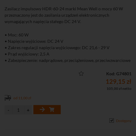
Zasilacz impulsowy HDR-60-24 marki Mean Well o mocy 60 W
przeznaczony jest do zasilania urządzeń elektronicznych
wymagających napięcia stałego DC 24 V.
• Moc: 60 W
• Napięcie wyjściowe: DC 24 V
• Zakres regulacji napięcia wyjściowego: DC 21,6 - 29 V
• Prąd wyjściowy: 2,5 A
• Zabezpieczenie: nadprądowe, przeciążeniowe, przeciwzwarciowe
• Dedykowany do modułu zasilania dystrybutora z systemu 2-Wire
DS-KAD706
Kod: G74801
• Montażna szynie DIN
129,15 zł
105,00 zł netto
od 11,00 zł
Dostępny