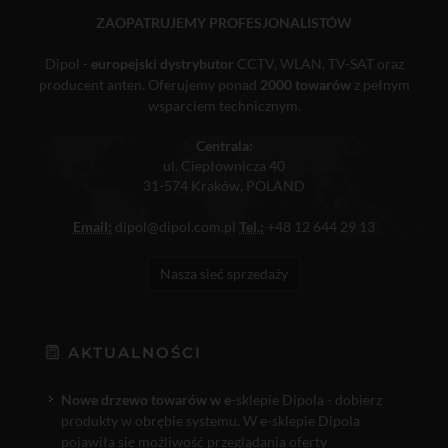
ZAOPATRUJEMY PROFESJONALISTÓW
Dipol -
europejski dystrybutor
CCTV, WLAN, TV-SAT oraz
producent anten. Oferujemy ponad
2000 towarów
z pełnym
wsparciem technicznym.
Centrala:
ul. Ciepłownicza 40
31-574 Kraków, POLAND
Email:
dipol@dipol.com.pl
Tel.:
+48 12 644 29 13
Nasza sieć sprzedaży
AKTUALNOŚCI
Nowe drzewo towarów w e
-sklepie Dipola - dobierz
produkty w obrębie systemu. W e-sklepie Dipola
pojawiła się możliwość przeglądania oferty