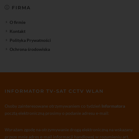
FIRMA
O firmie
Kontakt
Polityka Prywatności
Ochrona środowiska
INFORMATOR TV-SAT CCTV WLAN
Osoby zainteresowane otrzymywaniem co tydzień
Informatora
pocztą elektroniczną prosimy o podanie adresu e-mail:
Wyrażam zgodę na otrzymywanie drogą elektroniczną na wskazany
przeze mnie adres e-mail informacji handlowej w rozumieniu art.