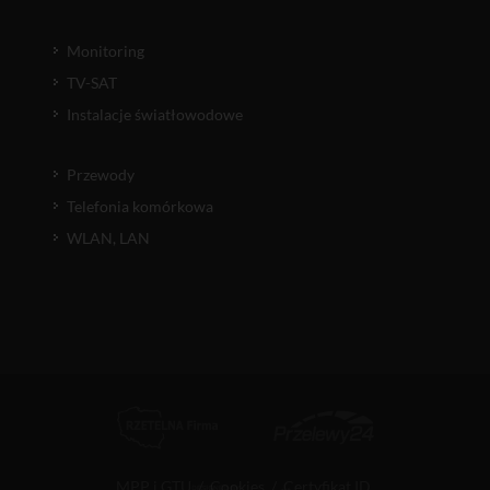
Monitoring
TV-SAT
Instalacje światłowodowe
Przewody
Telefonia komórkowa
WLAN, LAN
MPP i GTU
/
Cookies
/
Certyfikat ID