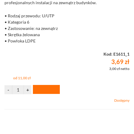
profesjonalnych instalacji na zewnątrz budynków.
• Rodzaj przewodu: U/UTP
• Kategoria 6
• Zastosowanie: na zewnątrz
• Skrętka żelowana
• Powłoka LDPE
• Średnica żyły 0,565 mm
• Sprzedaż na metry
Kod: E1611_1
3,69 zł
3,00 zł netto
od 11,00 zł
Dostępny