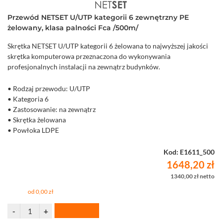
Przewód NETSET U/UTP kategorii 6 zewnętrzny PE
żelowany, klasa palności Fca /500m/
Skrętka NETSET U/UTP kategorii 6 żelowana to najwyższej jakości
skrętka komputerowa przeznaczona do wykonywania
profesjonalnych instalacji na zewnątrz budynków.
• Rodzaj przewodu: U/UTP
• Kategoria 6
• Zastosowanie: na zewnątrz
• Skrętka żelowana
• Powłoka LDPE
• Średnica żyły 0,565 mm
• Szpula 500 m
Kod: E1611_500
1648,20 zł
1340,00 zł netto
od 0,00 zł