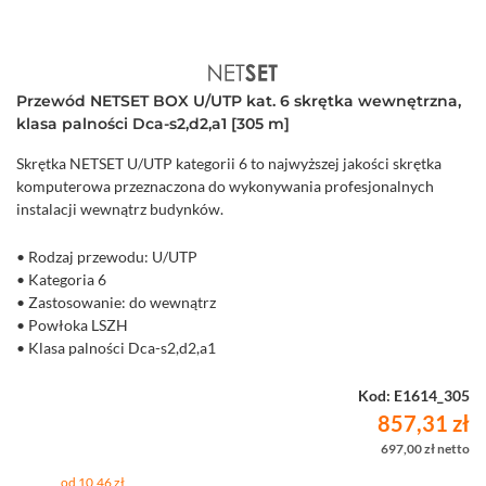
Przewód NETSET BOX U/UTP kat. 6 skrętka wewnętrzna,
klasa palności Dca-s2,d2,a1 [305 m]
Skrętka NETSET U/UTP kategorii 6 to najwyższej jakości skrętka
komputerowa przeznaczona do wykonywania profesjonalnych
instalacji wewnątrz budynków.
• Rodzaj przewodu: U/UTP
• Kategoria 6
• Zastosowanie: do wewnątrz
• Powłoka LSZH
• Klasa palności Dca-s2,d2,a1
• Średnica żyły 0,54 mm (24 AWG)
• Karton 305 m
Kod: E1614_305
857,31 zł
697,00 zł netto
od 10,46 zł