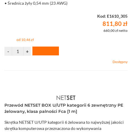
• Średnica żyły 0,54 mm (23 AWG)
• Karton 305 m
Kod: E1610_305
811,80 zł
660,00 zł netto
od 10,46 zł
Dostępny
Przewód NETSET BOX U/UTP kategorii 6 zewnętrzny PE
żelowany, klasa palności Fca [1 m]
Skrętka NETSET U/UTP kategorii 6 żelowana to najwyższej jakości
skrętka komputerowa przeznaczona do wykonywania