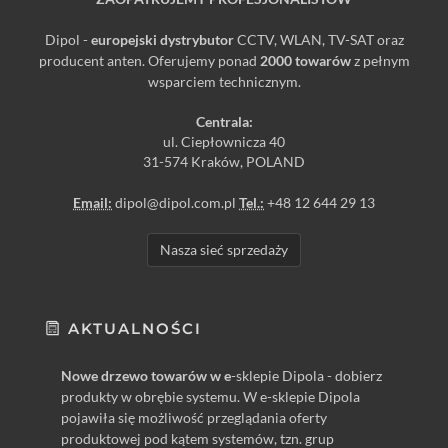
Dipol -
europejski dystrybutor
CCTV, WLAN, TV-SAT oraz
producent anten. Oferujemy ponad
2000 towarów
z pełnym
wsparciem technicznym.
Centrala:
ul. Ciepłownicza 40
31-574 Kraków, POLAND
Email:
dipol@dipol.com.pl
Tel.:
+48 12 644 29 13
Nasza sieć sprzedaży
AKTUALNOŚCI
Nowe drzewo towarów w e
-sklepie Dipola - dobierz
produkty w obrębie systemu. W e-sklepie Dipola
pojawiła się możliwość przeglądania oferty
produktowej pod kątem systemów, tzn. grup