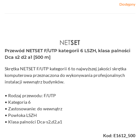
Dostępny
Przewód NETSET F/UTP kategorii 6 LSZH, klasa palności
Dca s2 d2 a1 [500 m]
Skrętka NETSET F/UTP kategorii 6 to najwyższej jakości skrętka
komputerowa przeznaczona do wykonywania profesjonalnych
instalacji wewnątrz budynków.
• Rodzaj przewodu: F/UTP
• Kategoria 6
• Zastosowanie: do wewnątrz
• Powłoka LSZH
• Klasa palności Dca-s2,d2,a1
• Średnica żyły 0,51 mm (24 AWG)
• Szpula 500 m
Kod: E1612_500