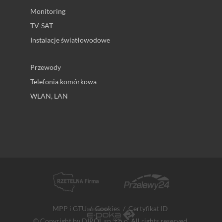
Monitoring
TV-SAT
Instalacje światłowodowe
Przewody
Telefonia komórkowa
WLAN, LAN
MPP i GTU
/
Cookies
/
Certyfikat ID
© Copyright by DIPOL sp. z o.o. All rights reserved.