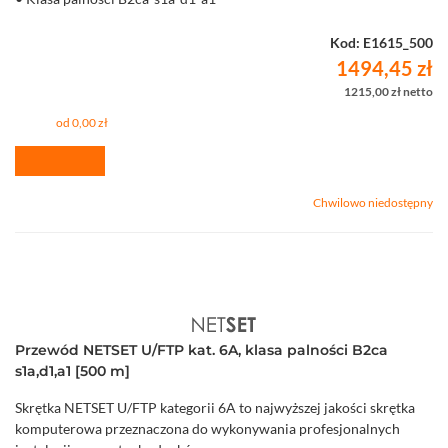
• Średnica żyły 0,55 mm (24 AWG)
Kod: E1615_500
1494,45 zł
1215,00 zł netto
od 0,00 zł
Chwilowo niedostępny
Przewód NETSET U/FTP kat. 6A, klasa palności B2ca
s1a,d1,a1 [500 m]
Skrętka NETSET U/FTP kategorii 6A to najwyższej jakości skrętka
komputerowa przeznaczona do wykonywania profesjonalnych