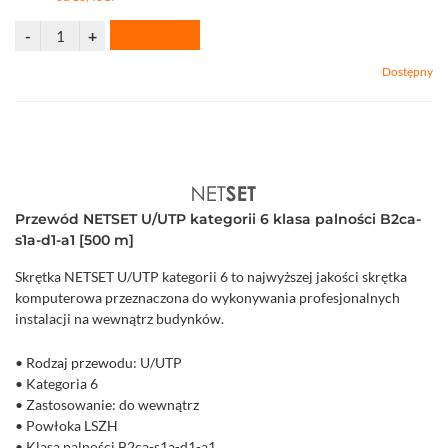
Dostępny
Przewód NETSET U/UTP kategorii 6 klasa palności B2ca-
s1a-d1-a1 [500 m]
Skrętka NETSET U/UTP kategorii 6 to najwyższej jakości skrętka
komputerowa przeznaczona do wykonywania profesjonalnych
instalacji na wewnątrz budynków.
• Rodzaj przewodu: U/UTP
• Kategoria 6
• Zastosowanie: do wewnątrz
• Powłoka LSZH
• Klasa palności B2ca-s1a-d1-a1