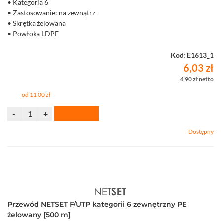
• Kategoria 6
• Zastosowanie: na zewnątrz
• Skrętka żelowana
• Powłoka LDPE
• Średnica żyły 0,565 mm
• Sprzedaż na metry
Kod: E1613_1
6,03 zł
4,90 zł netto
od 11,00 zł
Dostępny
Przewód NETSET F/UTP kategorii 6 zewnętrzny PE
żelowany [500 m]