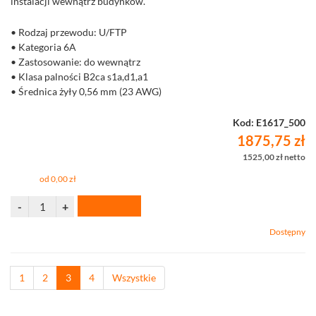
instalacji wewnątrz budynków.
• Rodzaj przewodu: U/FTP
• Kategoria 6A
• Zastosowanie: do wewnątrz
• Klasa palności B2ca s1a,d1,a1
• Średnica żyły 0,56 mm (23 AWG)
• Rolka 500 m
Kod: E1617_500
1875,75 zł
1525,00 zł netto
od 0,00 zł
Dostępny
1
2
3
4
Wszystkie