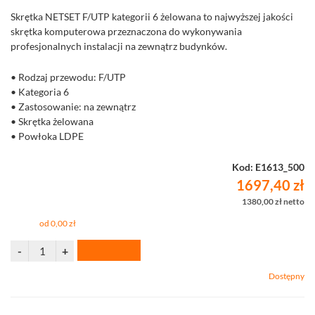
Skrętka NETSET F/UTP kategorii 6 żelowana to najwyższej jakości
skrętka komputerowa przeznaczona do wykonywania
profesjonalnych instalacji na zewnątrz budynków.
• Rodzaj przewodu: F/UTP
• Kategoria 6
• Zastosowanie: na zewnątrz
• Skrętka żelowana
• Powłoka LDPE
• Średnica żyły 0,565 mm
• Szpula 500 m
Kod: E1613_500
1697,40 zł
1380,00 zł netto
od 0,00 zł
Dostępny