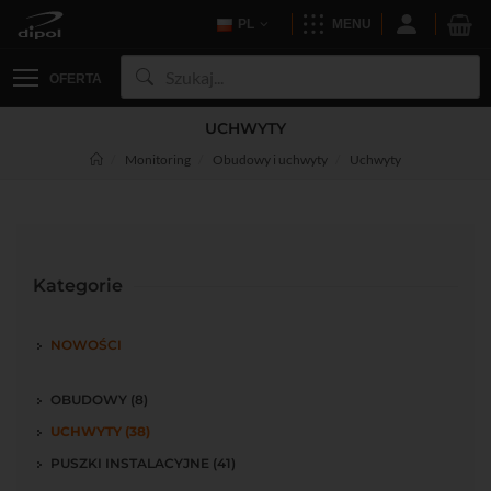
PL
MENU
OFERTA
UCHWYTY
Monitoring
Obudowy i uchwyty
Uchwyty
Kategorie
NOWOŚCI
OBUDOWY (8)
UCHWYTY (38)
PUSZKI INSTALACYJNE (41)