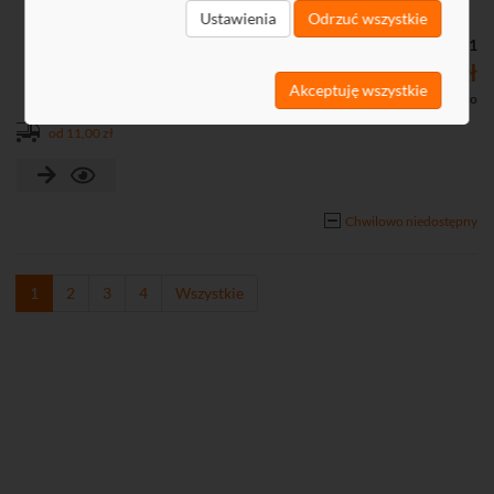
Ustawienia
Odrzuć wszystkie
• Masa: 0,71 kg
Kod: M51321
179,58 zł
Akceptuję wszystkie
146,00 zł netto
od 11,00 zł
Chwilowo niedostępny
1
2
3
4
Wszystkie