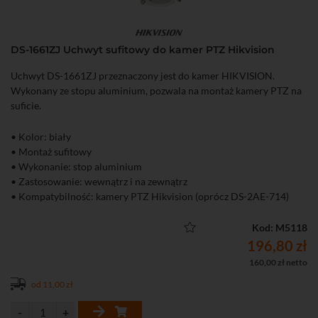
DS-1661ZJ Uchwyt sufitowy do kamer PTZ Hikvision
Uchwyt DS-1661ZJ przeznaczony jest do kamer HIKVISION.
Wykonany ze stopu aluminium, pozwala na montaż kamery PTZ na
suficie.
• Kolor: biały
• Montaż sufitowy
• Wykonanie: stop aluminium
• Zastosowanie: wewnątrz i na zewnątrz
• Kompatybilność: kamery PTZ Hikvision (oprócz DS-2AE-714)
• Wymiary: Φ 116,5 x 200 mm
• Maksymalne obciążenie: 30 kg
Kod: M5118
• Masa: 0,94 kg
196,80 zł
160,00 zł netto
od 11,00 zł