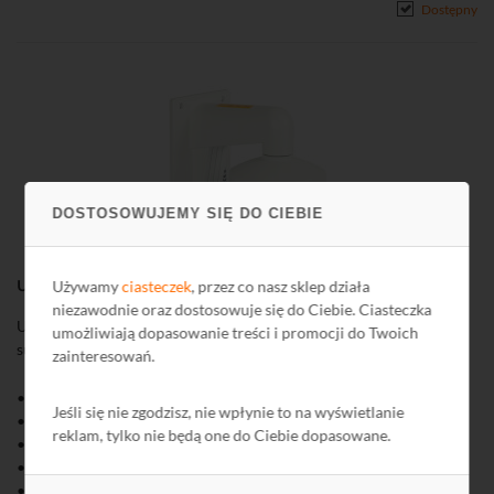
Dostępny
DOSTOSOWUJEMY SIĘ DO CIEBIE
Uchwyt ścienny DS-1273ZJ-140 do kamer HIkvision
Używamy
ciasteczek
, przez co nasz sklep działa
niezawodnie oraz dostosowuje się do Ciebie. Ciasteczka
Uchwyt ścienny DS-1273ZJ-140 przeznaczony jest do kamer
umożliwiają dopasowanie treści i promocji do Twoich
sufitowych HIKVISION.
zainteresowań.
• Kolor: biały
Jeśli się nie zgodzisz, nie wpłynie to na wyświetlanie
• Montaż ścienny
reklam, tylko nie będą one do Ciebie dopasowane.
• Wykonanie: stop aluminium
• Wymiary: Φ140 × 183.5 × 232 mm
• Maksymalne obciążenie: 4,5 kg