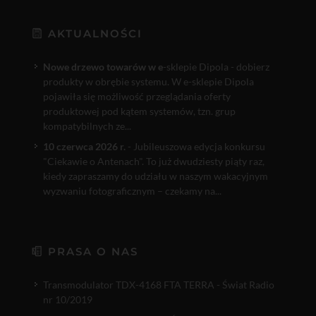
AKTUALNOŚCI
Nowe drzewo towarów w e
-sklepie Dipola - dobierz
produkty w obrębie systemu. W e-sklepie Dipola
pojawiła się możliwość przeglądania oferty
produktowej pod kątem systemów, tzn. grup
kompatybilnych ze...
10 czerwca 2026 r.
- Jubileuszowa edycja konkursu
"Ciekawie o Antenach". To już dwudziesty piąty raz,
kiedy zapraszamy do udziału w naszym wakacyjnym
wyzwaniu fotograficznym – czekamy na...
PRASA O NAS
Transmodulator TDX-4168 FTA TERRA - Świat Radio
nr 10/2019