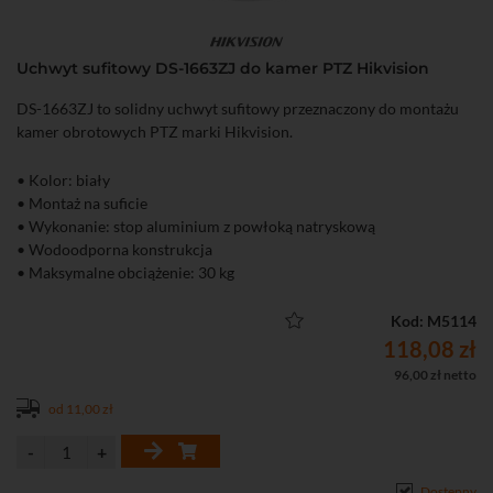
Uchwyt sufitowy DS-1663ZJ do kamer PTZ Hikvision
DS-1663ZJ to solidny uchwyt sufitowy przeznaczony do montażu
kamer obrotowych PTZ marki Hikvision.
• Kolor: biały
• Montaż na suficie
• Wykonanie: stop aluminium z powłoką natryskową
• Wodoodporna konstrukcja
• Maksymalne obciążenie: 30 kg
• Wymiary: Φ116.5×57 mm
• Masa: 0,38 kg
Kod: M5114
118,08 zł
96,00 zł netto
od 11,00 zł
Dostępny