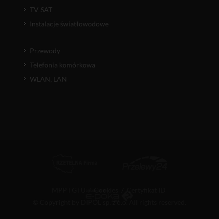
TV-SAT
Instalacje światłowodowe
Przewody
Telefonia komórkowa
WLAN, LAN
MPP i GTU
/
Cookies
/
Certyfikat ID
© Copyright by DIPOL sp. z o.o. All rights reserved.