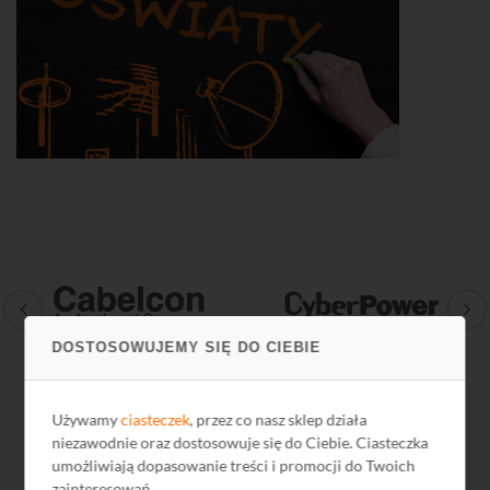
DOSTOSOWUJEMY SIĘ DO CIEBIE
Używamy
ciasteczek
, przez co nasz sklep działa
niezawodnie oraz dostosowuje się do Ciebie. Ciasteczka
umożliwiają dopasowanie treści i promocji do Twoich
zainteresowań.