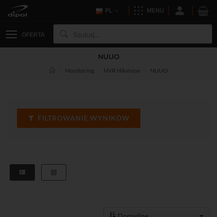
PL
MENU
OFERTA
NUUO
Monitoring
NVR Hikvision
NUUO
FILTROWANIE WYNIKÓW
Domyślne