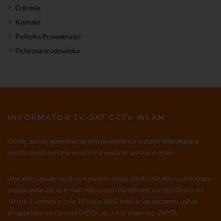
O firmie
Kontakt
Polityka Prywatności
Ochrona środowiska
INFORMATOR TV-SAT CCTV WLAN
Osoby zainteresowane otrzymywaniem co tydzień
Informatora
pocztą elektroniczną prosimy o podanie adresu e-mail:
Wyrażam zgodę na otrzymywanie drogą elektroniczną na wskazany
przeze mnie adres e-mail informacji handlowej w rozumieniu art.
10 ust. 1 ustawy z dnia 18 lipca 2002 roku o świadczeniu usług
drogą elektroniczną od DIPOL sp. z o.o. (dawniej: DIPOL