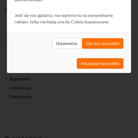
ZAKUPY
Jeśli się nie zgodzisz, nie wpłynie to na wyświetlanie
reklam, tylko nie będą one do Ciebie dopasowane.
Nowości oferty
Oferty Specjalne
Wyprzedaż
Ustawienia
Odrzuć wszystkie
Towary przecenione
Cenniki
Akceptuję wszystkie
Jak kupić?
Regulamin
Gwarancja
Reklamacje