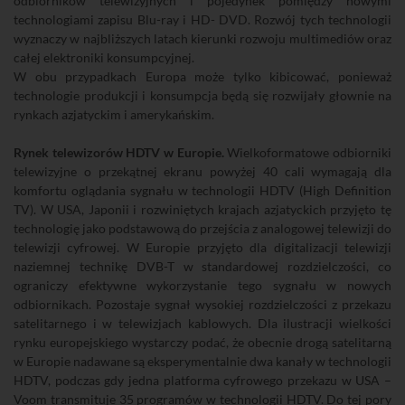
odbiorników telewizyjnych i pojedynek pomiędzy nowymi
technologiami zapisu Blu-ray i HD- DVD. Rozwój tych technologii
wyznaczy w najbliższych latach kierunki rozwoju multimediów oraz
całej elektroniki konsumpcyjnej.
W obu przypadkach Europa może tylko kibicować, ponieważ
technologie produkcji i konsumpcja będą się rozwijały głownie na
rynkach azjatyckim i amerykańskim.
Rynek telewizorów HDTV w Europie.
Wielkoformatowe odbiorniki
telewizyjne o przekątnej ekranu powyżej 40 cali wymagają dla
komfortu oglądania sygnału w technologii HDTV (High Definition
TV). W USA, Japonii i rozwiniętych krajach azjatyckich przyjęto tę
technologię jako podstawową do przejścia z analogowej telewizji do
telewizji cyfrowej. W Europie przyjęto dla digitalizacji telewizji
naziemnej technikę DVB-T w standardowej rozdzielczości, co
ograniczy efektywne wykorzystanie tego sygnału w nowych
odbiornikach. Pozostaje sygnał wysokiej rozdzielczości z przekazu
satelitarnego i w telewizjach kablowych. Dla ilustracji wielkości
rynku europejskiego wystarczy podać, że obecnie drogą satelitarną
w Europie nadawane są eksperymentalnie dwa kanały w technologii
HDTV, podczas gdy jedna platforma cyfrowego przekazu w USA –
Voom transmituje 35 programów w technologii HDTV. Do tej pory