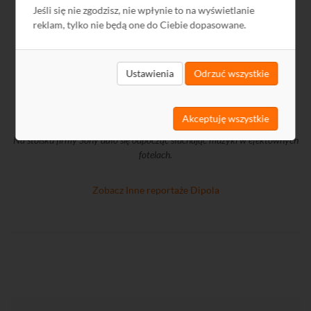
Jeśli się nie zgodzisz, nie wpłynie to na wyświetlanie
reklam, tylko nie będą one do Ciebie dopasowane.
Ustawienia
Odrzuć wszystkie
Akceptuję wszystkie
Na stoisku firmy Sony dało się odpocząć słuchając muzyki w efektownych
fotelach.
Zobacz Inne reportaże Dipola