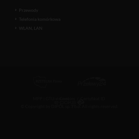
Przewody
Telefonia komórkowa
WLAN, LAN
MPP i GTU
/
Cookies
/
Certyfikat ID
© Copyright by DIPOL sp. z o.o. All rights reserved.