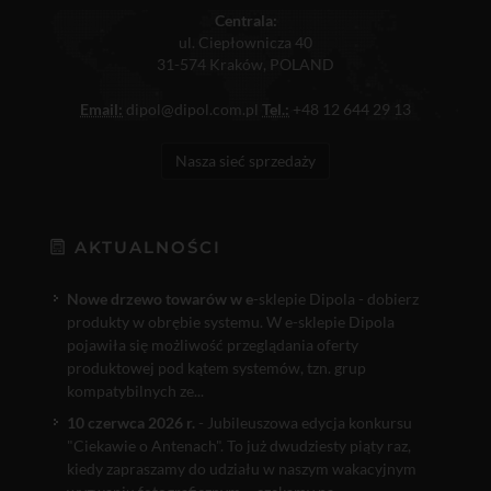
Centrala:
ul. Ciepłownicza 40
31-574 Kraków, POLAND
Email:
dipol@dipol.com.pl
Tel.:
+48 12 644 29 13
Nasza sieć sprzedaży
AKTUALNOŚCI
Nowe drzewo towarów w e
-sklepie Dipola - dobierz
produkty w obrębie systemu. W e-sklepie Dipola
pojawiła się możliwość przeglądania oferty
produktowej pod kątem systemów, tzn. grup
kompatybilnych ze...
10 czerwca 2026 r.
- Jubileuszowa edycja konkursu
"Ciekawie o Antenach". To już dwudziesty piąty raz,
kiedy zapraszamy do udziału w naszym wakacyjnym