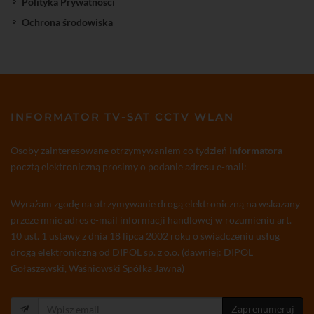
Polityka Prywatności
Ochrona środowiska
INFORMATOR TV-SAT CCTV WLAN
Osoby zainteresowane otrzymywaniem co tydzień
Informatora
pocztą elektroniczną prosimy o podanie adresu e-mail:
Wyrażam zgodę na otrzymywanie drogą elektroniczną na wskazany
przeze mnie adres e-mail informacji handlowej w rozumieniu art.
10 ust. 1 ustawy z dnia 18 lipca 2002 roku o świadczeniu usług
drogą elektroniczną od DIPOL sp. z o.o. (dawniej: DIPOL
Gołaszewski, Waśniowski Spółka Jawna)
Zaprenumeruj