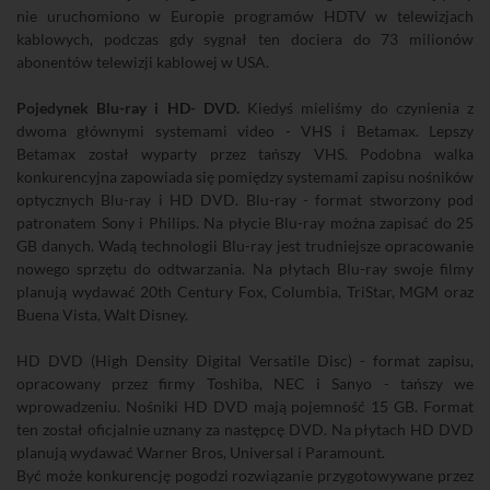
nie uruchomiono w Europie programów HDTV w telewizjach
kablowych, podczas gdy sygnał ten dociera do 73 milionów
abonentów telewizji kablowej w USA.
Pojedynek Blu-ray i HD- DVD.
Kiedyś mieliśmy do czynienia z
dwoma głównymi systemami video - VHS i Betamax. Lepszy
Betamax został wyparty przez tańszy VHS. Podobna walka
konkurencyjna zapowiada się pomiędzy systemami zapisu nośników
optycznych Blu-ray i HD DVD. Blu-ray - format stworzony pod
patronatem Sony i Philips. Na płycie Blu-ray można zapisać do 25
GB danych. Wadą technologii Blu-ray jest trudniejsze opracowanie
nowego sprzętu do odtwarzania. Na płytach Blu-ray swoje filmy
planują wydawać 20th Century Fox, Columbia, TriStar, MGM oraz
Buena Vista, Walt Disney.
HD DVD (High Density Digital Versatile Disc) - format zapisu,
opracowany przez firmy Toshiba, NEC i Sanyo - tańszy we
wprowadzeniu. Nośniki HD DVD mają pojemność 15 GB. Format
ten został oficjalnie uznany za następcę DVD. Na płytach HD DVD
planują wydawać Warner Bros, Universal i Paramount.
Być może konkurencję pogodzi rozwiązanie przygotowywane przez