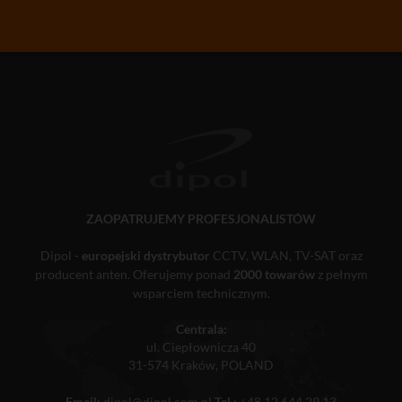
ZAOPATRUJEMY PROFESJONALISTÓW
Dipol -
europejski dystrybutor
CCTV, WLAN, TV-SAT oraz
producent anten. Oferujemy ponad
2000 towarów
z pełnym
wsparciem technicznym.
Centrala:
ul. Ciepłownicza 40
31-574 Kraków, POLAND
Email:
dipol@dipol.com.pl
Tel.:
+48 12 644 29 13