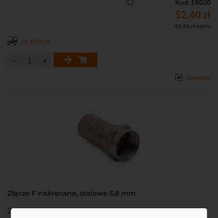
Kod: E8020
52,40 zł
42,60 zł netto
od 11,00 zł
Dostępny
Złącze F nakręcane, stalowe 5,8 mm
Złącze F nakręcane, stalowe 5,8 mm