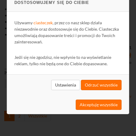
DOSTOSOWUJEMY SIĘ DO CIEBIE
• Typ złącza: F nakręcane
• Średnica: 5,8 mm
• Materiał: stal
Używamy
ciasteczek
, przez co nasz sklep działa
• Montaż nie wymaga zaciskarki
niezawodnie oraz dostosowuje się do Ciebie. Ciasteczka
• Przeznaczone do kabli klasy RG-59
umożliwiają dopasowanie treści i promocji do Twoich
zainteresowań.
Kod: E8021
0,74 zł
Jeśli się nie zgodzisz, nie wpłynie to na wyświetlanie
0,60 zł netto
reklam, tylko nie będą one do Ciebie dopasowane.
od 11,00 zł
Ustawienia
Odrzuć wszystkie
Chwilowo niedostępny
Akceptuję wszystkie
1
2
Wszystkie