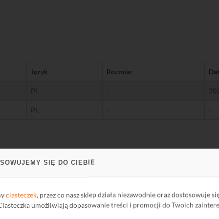
Język
Rozmiar
Da
PL
-
20
PL
-
-
SOWUJEMY SIĘ DO CIEBIE
my
ciasteczek
, przez co nasz sklep działa niezawodnie oraz dostosowuje si
 Ciasteczka umożliwiają dopasowanie treści i promocji do Twoich zainter