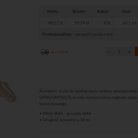
Netto
Brutto
Rabat
Ilość
48,57 zł
59,74 zł
0 %
od 1 szt.
Profesjonalisto
- sprawdź swoją cenę
od 11,00 zł
Konektor służy do podłączenia anteny zewnętrzne
GPRS/UMTS/LTE w celu wzmocnienia sygnału oper
komórkowego.
• Wtyk SMA - gniazdo SMA
• Długość konektora 10 m