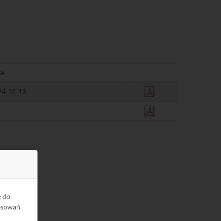
ta
24-12-13
ę do
esowań.