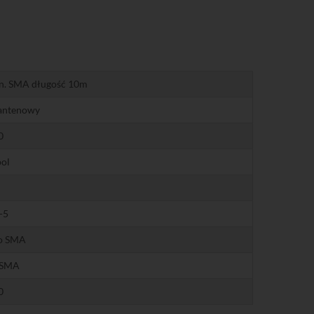
n. SMA długość 10m
 antenowy
0
ol
-5
do SMA
 SMA
0