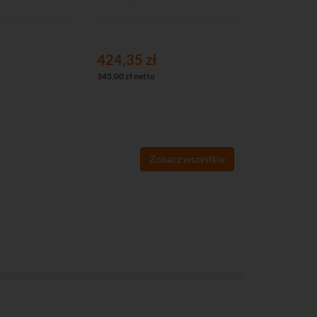
424,35 zł
313,65 z
345,00 zł netto
255,00 zł nett
Zobacz wszystkie