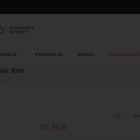
NOWOŚCI
OFERTY
RMACJE
PROMOCJE
KURSY
KONKURS F
ość 10m
y
Ko
59,74 zł