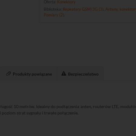
Oferta:
Konektory
Biblioteka:
Repeatery GSM/3G (3)
,
Anteny, konektory
Pomiary (2)
.
Produkty powiązane
Bezpieczeństwo
ługość 10 metrów. Idealny do podłączenia anten, routerów LTE, modu
i poziom strat sygnału i trwałe połączenie.