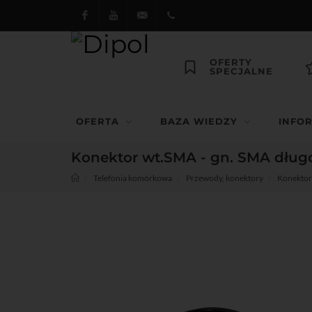
Facebook
Youtube
dipol@dipol.com.pl
+48
OFERTY
SPECJALNE
12
644
OFERTA
BAZA WIEDZY
INFO
29 13
Konektor wt.SMA - gn. SMA dług
Telefonia komórkowa
Przewody, konektory
Konektor