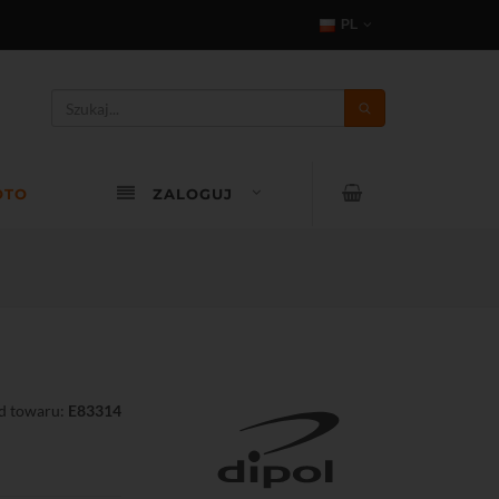
PL
OTO
ZALOGUJ
d towaru:
E83314