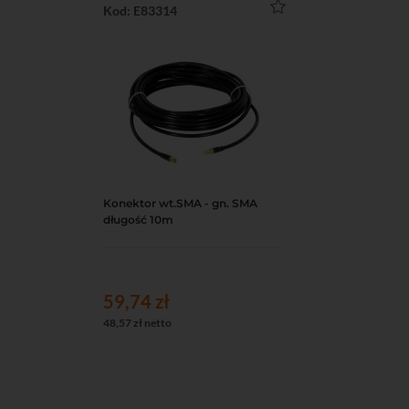
Kod: E83314
Konektor wt.SMA - gn. SMA
Do koszyka
Podgląd
długość 10m
59,74 zł
48,57 zł netto