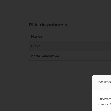
Pliki do pobrania
Nazwa
GPSR
Karta Katalogowa
DOSTO
Używa
Ciebie.