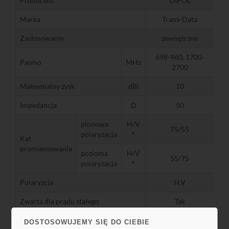
Producent
DIPOL
Marka
Trans-Data
Zastosowanie
zewnętrzne
698-960, 1700-
Pasmo
MHz
2700
Maksymalny zysk
dBi
10
Impedancja
Ω
50
pionowa
H/V
75/55
polaryzacja
°
Kąt
promieniowania
pozioma
H/V
55/75
polaryzacja
°
Polaryzcja
H,V
Zwarta dla prądu stałego
Tak
VSWR
<2
DOSTOSOWUJEMY SIĘ DO CIEBIE