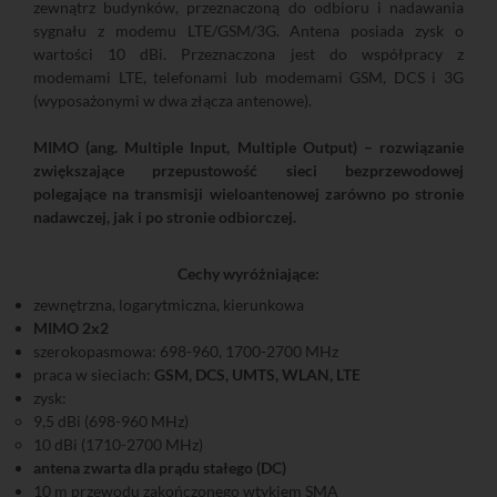
zewnątrz budynków, przeznaczoną do odbioru i nadawania
sygnału z modemu LTE/GSM/3G. Antena posiada zysk o
wartości 10 dBi. Przeznaczona jest do współpracy z
modemami LTE, telefonami lub modemami GSM, DCS i 3G
(wyposażonymi w dwa złącza antenowe).
MIMO (ang. Multiple Input, Multiple Output) – rozwiązanie
zwiększające przepustowość sieci bezprzewodowej
polegające na transmisji wieloantenowej zarówno po stronie
nadawczej, jak i po stronie odbiorczej.
Cechy wyróżniające:
zewnętrzna, logarytmiczna, kierunkowa
MIMO 2x2
szerokopasmowa: 698-960, 1700-2700 MHz
praca w sieciach:
GSM, DCS, UMTS, WLAN, LTE
zysk:
9,5 dBi (698-960 MHz)
10 dBi (1710-2700 MHz)
antena zwarta dla prądu stałego (DC)
10 m przewodu zakończonego wtykiem SMA