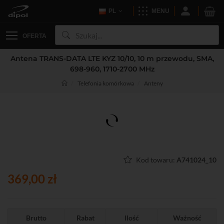
PL
MENU
OFERTA
Antena TRANS-DATA LTE KYZ 10/10, 10 m przewodu, SMA,
698-960, 1710-2700 MHz
Telefonia komórkowa
Anteny
Kod towaru:
A741024_10
369,00 zł
Brutto
Rabat
Ilość
Ważność