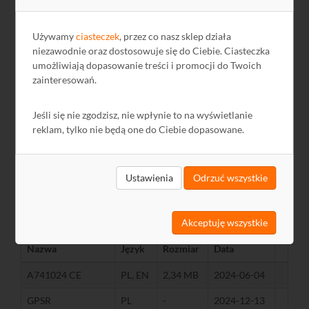
Max. średnica masztu
mm
45
Używamy
ciasteczek
, przez co nasz sklep działa
niezawodnie oraz dostosowuje się do Ciebie. Ciasteczka
Wymiary
mm
442 x 205 x 65
umożliwiają dopasowanie treści i promocji do Twoich
Opakowanie
Karton
zainteresowań.
Masa
kg
1
Jeśli się nie zgodzisz, nie wpłynie to na wyświetlanie
Promocja wiosenna
Tak
reklam, tylko nie będą one do Ciebie dopasowane.
Ustawienia
Odrzuć wszystkie
Pliki do pobrania
Akceptuję wszystkie
Nazwa
Język
Rozmiar
Data
A741024 CE
PL, EN
2,34 MB
2024-06-04
GPSR
PL
-
2024-12-13