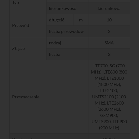
Typ
kierunkowość
kierunkowa
długość
m
10
Przewód
liczba przewodów
2
rodzaj
SMA
Złącze
liczba
2
LTE700, 5G (700
MHz), LTE800 (800
MHz), LTE1800
(1800 MHz),
LTE2100,
Przeznaczenie
UMTS2100 (2100
MHz), LTE2600
(2600 MHz),
GSM900,
UMTS900, LTE900
(900 MHz)