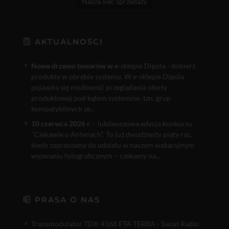
Nasza sieć sprzedaży
AKTUALNOŚCI
Nowe drzewo towarów w e
-sklepie Dipola - dobierz
produkty w obrębie systemu. W e-sklepie Dipola
pojawiła się możliwość przeglądania oferty
produktowej pod kątem systemów, tzn. grup
kompatybilnych ze...
10 czerwca 2026 r.
- Jubileuszowa edycja konkursu
"Ciekawie o Antenach". To już dwudziesty piąty raz,
kiedy zapraszamy do udziału w naszym wakacyjnym
wyzwaniu fotograficznym – czekamy na...
PRASA O NAS
Transmodulator TDX-4168 FTA TERRA - Świat Radio