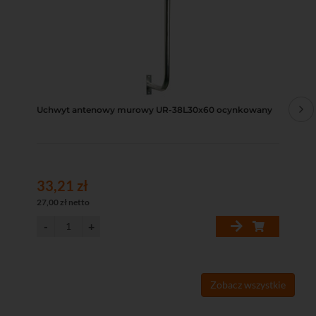
Uchwyt antenowy murowy UR-38L30x60 ocynkowany
Uc
33,21 zł
37
27,00 zł netto
30,
Zobacz wszystkie