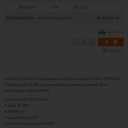
369,00 zł
0 %
od 1 szt.
Profesjonalisto
- sprawdź swoją cenę
Zaloguj się
od 11,00 zł
Dostępny
Antena do odbioru i nadawania sygnału w paśmie 698-2700 MHz.
Posiada zysk 10 dBi oraz wyposażona jest w przewód 10 m
zakończony złączem SMA.
• Pasmo 698-2700 MHz
• Zysk 10 dBi
• VSWR <2
• Impedancja 50 Ω
• Antena kierunkowa MIMO