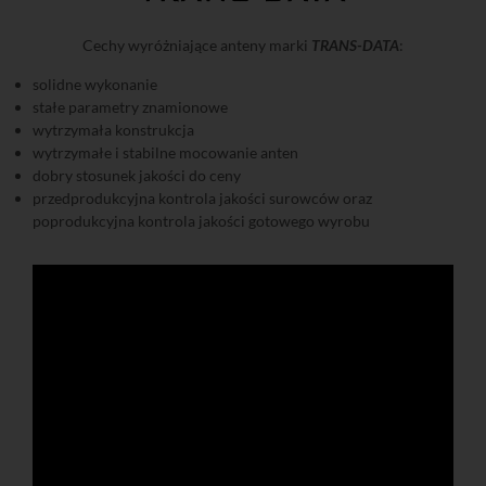
Cechy wyróżniające anteny marki
TRANS-DATA
:
solidne wykonanie
stałe parametry znamionowe
wytrzymała konstrukcja
wytrzymałe i stabilne mocowanie anten
dobry stosunek jakości do ceny
przedprodukcyjna kontrola jakości surowców oraz
poprodukcyjna kontrola jakości gotowego wyrobu