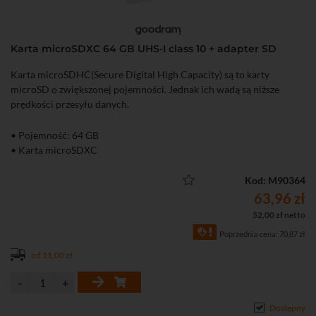
Karta microSDXC 64 GB UHS-I class 10 + adapter SD
Karta microSDHC(Secure Digital High Capacity) są to karty
microSD o zwiększonej pojemności. Jednak ich wadą są niższe
prędkości przesyłu danych.
• Pojemność: 64 GB
• Karta microSDXC
Kod: M90364
63,96 zł
52,00 zł netto
Poprzednia cena: 70,87 zł
od 11,00 zł
Dostępny