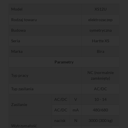
Model
XS12U
Rodzaj towaru
elektrozaczep
Budowa
symetryczna
Seria
Hartte XS
Marka
Bira
Parametry
NC (normalnie
Typ pracy
zamknięty)
Typ zasilania
AC/DC
AC/DC
V
10 - 14
Zasilanie
AC/DC
mA
480/680
nacisk
N
3000 (300 kg)
Wytrzymałość