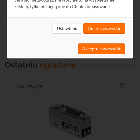
reklam, tylko nie będą one do Ciebie dopasowane.
Zobacz wszystkie
Ustawienia
Odrzuć wszystkie
Akceptuję wszystkie
Ostatnio
oglądane
Kod: G74228