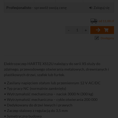
Profesjonalisto
- sprawdź swoją cenę
Zaloguj się
od 11,00 zł
Dostępny
Elektrozaczep HARTTE XS12U należący do serii XS służy do
zdalnego, przewodowego otwierania metalowych, drewnianych i
plastikowych drzwi, szafek lub furtek.
• Zasilany napięciem stałym lub przemiennym 12 V AC/DC
• Typ pracy NC (normalnie zamknięty)
• Wytrzymałość mechaniczna – nacisk 3000 N (300 kg)
• Wytrzymałość mechaniczna – cykle otwierania 200 000
• Dedykowany do drzwi lewych i prawych
• Zaczep stalowy z regulacją do 3,5 mm
• Symetryczna budowa