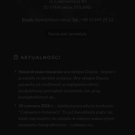
ul. Ciepłownicza 40
31-574 Kraków, POLAND
Email:
dipol@dipol.com.pl
Tel.:
+48 12 644 29 13
Nasza sieć sprzedaży
AKTUALNOŚCI
Nowe drzewo towarów w e
-sklepie Dipola - dobierz
produkty w obrębie systemu. W e-sklepie Dipola
pojawiła się możliwość przeglądania oferty
produktowej pod kątem systemów, tzn. grup
kompatybilnych ze...
10 czerwca 2026 r.
- Jubileuszowa edycja konkursu
"Ciekawie o Antenach". To już dwudziesty piąty raz,
kiedy zapraszamy do udziału w naszym wakacyjnym
wyzwaniu fotograficznym – czekamy na...