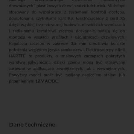
drewnianych i plastikowych drzwi, szafek lub furtek. Może być
stosowany do współpracy z systemami kontroli dostępu,
domofonami, czytnikami kart itp. Elektrozaczepy z serii XS
dzięki wąskiej i symetrycznej budowie, niewielkich wymiarach
i radialnemu kształtowi zaczepu doskonale nadają się do
montażu w wąskich profilach i ościeżnicach drzwiowych.
Regulacja zaczepu w zakresie
3,5 mm
umożliwia korektę
położenia względem języka zamka drzwi. Elektrozaczepy z linii
HARTTE to produkty o znalowych zaczepach pokrytych
warstwą galwaniczną, dzięki czemu mogą być stosowane
zarówno w aplikacjach zewnętrznych, jak i wewnętrznych.
Powyższy model może być zasilany napięciem stałym lub
przemiennym
12 V AC/DC
.
Dane techniczne