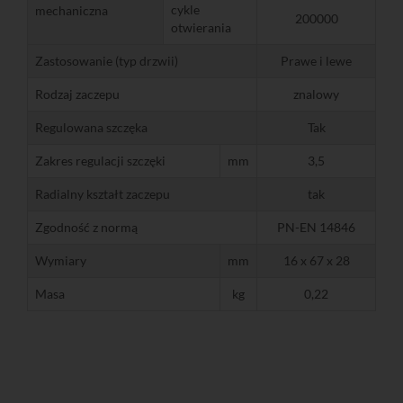
cykle
mechaniczna
200000
otwierania
Zastosowanie (typ drzwii)
Prawe i lewe
Rodzaj zaczepu
znalowy
Regulowana szczęka
Tak
Zakres regulacji szczęki
mm
3,5
Radialny kształt zaczepu
tak
Zgodność z normą
PN-EN 14846
Wymiary
mm
16 x 67 x 28
Masa
kg
0,22