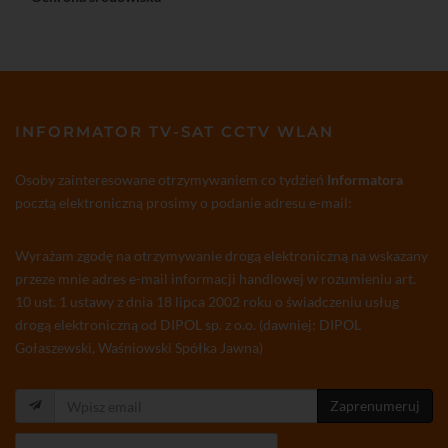
INFORMATOR TV-SAT CCTV WLAN
Osoby zainteresowane otrzymywaniem co tydzień
Informatora
pocztą elektroniczną prosimy o podanie adresu e-mail:
Wyrażam zgodę na otrzymywanie drogą elektroniczną na wskazany
przeze mnie adres e-mail informacji handlowej w rozumieniu art.
10 ust. 1 ustawy z dnia 18 lipca 2002 roku o świadczeniu usług
drogą elektroniczną od DIPOL sp. z o.o. (dawniej: DIPOL
Gołaszewski, Waśniowski Spółka Jawna)
Zaprenumeruj