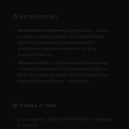
AKTUALNOŚCI
Nowe drzewo towarów w e
-sklepie Dipola - dobierz
produkty w obrębie systemu. W e-sklepie Dipola
pojawiła się możliwość przeglądania oferty
produktowej pod kątem systemów, tzn. grup
kompatybilnych ze...
10 czerwca 2026 r.
- Jubileuszowa edycja konkursu
"Ciekawie o Antenach". To już dwudziesty piąty raz,
kiedy zapraszamy do udziału w naszym wakacyjnym
wyzwaniu fotograficznym – czekamy na...
PRASA O NAS
Transmodulator TDX-4168 FTA TERRA - Świat Radio
nr 10/2019