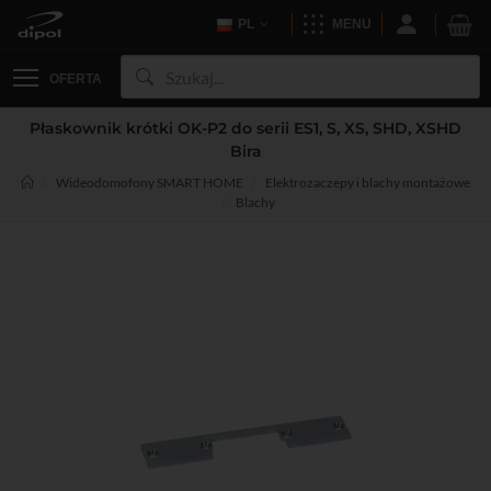
PL
MENU
OFERTA
Płaskownik krótki OK-P2 do serii ES1, S, XS, SHD, XSHD
Bira
Wideodomofony SMART HOME
Elektrozaczepy i blachy montażowe
Blachy