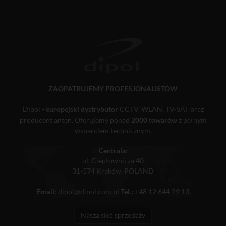
ZAOPATRUJEMY PROFESJONALISTÓW
Dipol -
europejski dystrybutor
CCTV, WLAN, TV-SAT oraz
producent anten. Oferujemy ponad
2000 towarów
z pełnym
wsparciem technicznym.
Centrala:
ul. Ciepłownicza 40
31-574 Kraków, POLAND
Email:
dipol@dipol.com.pl
Tel.:
+48 12 644 29 13
Nasza sieć sprzedaży