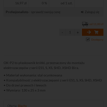
16,97 zł
0 %
od 1 szt.
Profesjonalisto
- sprawdź swoją cenę
Zaloguj się
od 11,00 zł
Dostępny
OK-P2 to płaskownik krótki, przeznaczony do montażu
elektrozaczepów z serii ES1, S, XS, SHD, XSHD Bira.
• Materiał wykonania: stal ocynkowana
• Kompatybilność z elektrozaczepami z serii ES1, S, XS, SHD, XSHD
• Do drzwi prawych i lewych
• Wymiary: 130 x 25 x 3 mm
Oferta:
Blachy