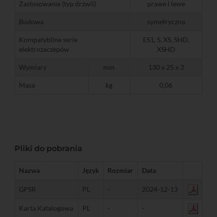
Zastosowanie (typ drzwii)
prawe i lewe
Budowa
symetryczna
Kompatybilne serie
ES1, S, XS, SHD,
elektrozaczepów
XSHD
Wymiary
mm
130 x 25 x 3
Masa
kg
0,06
Pliki do pobrania
Nazwa
Język
Rozmiar
Data
GPSR
PL
-
2024-12-13
Karta Katalogowa
PL
-
-