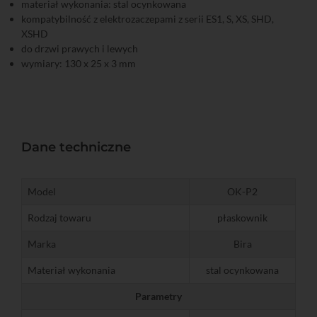
materiał wykonania: stal ocynkowana
kompatybilność z elektrozaczepami z serii ES1, S, XS, SHD,
XSHD
do drzwi prawych i lewych
wymiary: 130 x 25 x 3 mm
Dane techniczne
Model
OK-P2
Rodzaj towaru
płaskownik
Marka
Bira
Materiał wykonania
stal ocynkowana
Parametry