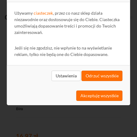
Używamy
ciasteczek
, przez co nasz sklep działa
Ostatnio
oglądane
niezawodnie oraz dostosowuje się do Ciebie. Ciasteczka
umożliwiają dopasowanie treści i promocji do Twoich
zainteresowań.
Kod: G74288
Jeśli się nie zgodzisz, nie wpłynie to na wyświetlanie
reklam, tylko nie będą one do Ciebie dopasowane.
Ustawienia
Odrzuć wszystkie
Akceptuję wszystkie
Płaskownik krótki OK-P2 do serii ES1, S, XS, SHD, XSHD
Bira
16,97 zł