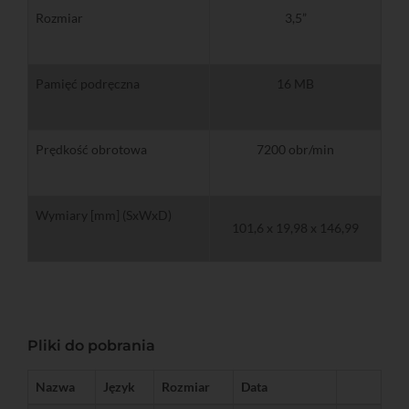
Rozmiar
3,5”
Pamięć podręczna
16 MB
Prędkość obrotowa
7200 obr/min
Wymiary [mm] (SxWxD)
101,6 x 19,98 x 146,99
Pliki do pobrania
Nazwa
Język
Rozmiar
Data