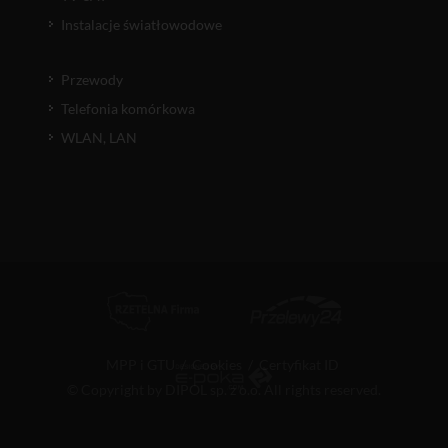
Instalacje światłowodowe
Przewody
Telefonia komórkowa
WLAN, LAN
MPP i GTU
/
Cookies
/
Certyfikat ID
© Copyright by DIPOL sp. z o.o. All rights reserved.