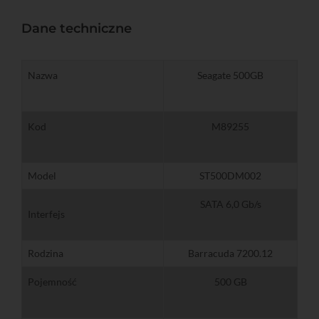
Dane techniczne
Nazwa
Seagate 500GB
Kod
M89255
Model
ST500DM002
SATA 6,0 Gb/s
Interfejs
Rodzina
Barracuda 7200.12
Pojemność
500 GB