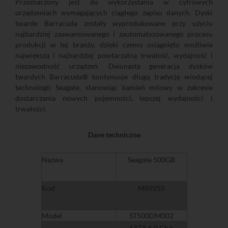
Przeznaczony jest do wykorzystania w cyfrowych
urządzeniach wymagających ciągłego zapisu danych. Dyski
twarde Barracuda zostały wyprodukowane przy użyciu
najbardziej zaawansowanego i zautomatyzowanego procesu
produkcji w tej branży, dzięki czemu osiągnięto możliwie
największą i najbardziej powtarzalną trwałość, wydajność i
niezawodność urządzeń. Dwunasta generacja dysków
twardych Barracuda® kontynuuje długą tradycję wiodącej
technologii Seagate, stanowiąc kamień milowy w zakresie
dostarczania nowych pojemności, lepszej wydajności i
trwałości.
Dane techniczne
Nazwa
Seagate 500GB
Kod
M89255
Model
ST500DM002
SATA 6,0 Gb/s