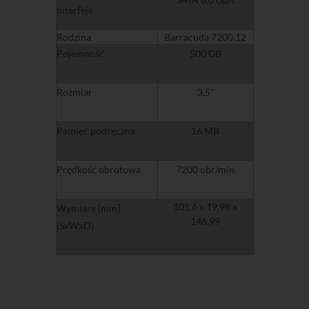
Interfejs
Rodzina
Barracuda 7200.12
Pojemność
500 GB
Rozmiar
3,5”
Pamięć podręczna
16 MB
Prędkość obrotowa
7200 obr/min
101,6 x 19,98 x
Wymiary [mm]
146,99
(SxWxD)