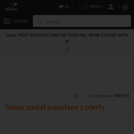
PL
MENU
OFERTA
Dysk HDD SEAGATE 500 GB 7200 obr. 16MB CACHE SATA
III
Kod towaru:
M89255
Towar został wycofany z oferty