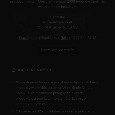
producent anten. Oferujemy ponad
2000 towarów
z pełnym
wsparciem technicznym.
Centrala:
ul. Ciepłownicza 40
31-574 Kraków, POLAND
Email:
dipol@dipol.com.pl
Tel.:
+48 12 644 29 13
Nasza sieć sprzedaży
AKTUALNOŚCI
Nowe drzewo towarów w e
-sklepie Dipola - dobierz
produkty w obrębie systemu. W e-sklepie Dipola
pojawiła się możliwość przeglądania oferty
produktowej pod kątem systemów, tzn. grup
kompatybilnych ze...
10 czerwca 2026 r.
- Jubileuszowa edycja konkursu