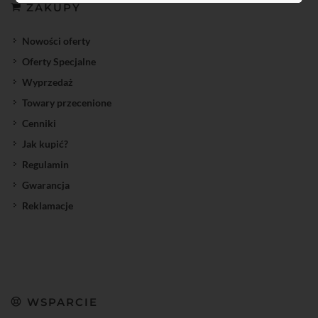
ZAKUPY
Nowości oferty
Oferty Specjalne
Wyprzedaż
Towary przecenione
Cenniki
Jak kupić?
Regulamin
Gwarancja
Reklamacje
WSPARCIE