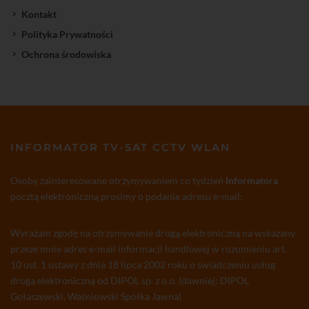
Kontakt
Polityka Prywatności
Ochrona środowiska
INFORMATOR TV-SAT CCTV WLAN
Osoby zainteresowane otrzymywaniem co tydzień
Informatora
pocztą elektroniczną prosimy o podanie adresu e-mail:
Wyrażam zgodę na otrzymywanie drogą elektroniczną na wskazany
przeze mnie adres e-mail informacji handlowej w rozumieniu art.
10 ust. 1 ustawy z dnia 18 lipca 2002 roku o świadczeniu usług
drogą elektroniczną od DIPOL sp. z o.o. (dawniej: DIPOL
Gołaszewski, Waśniowski Spółka Jawna)