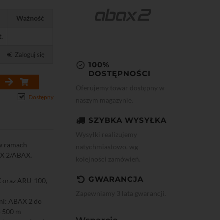
Ważność
t.
Zaloguj się
100%
DOSTĘPNOŚCI
Oferujemy towar dostępny w
Dostępny
naszym magazynie.
SZYBKA WYSYŁKA
Wysyłki realizujemy
 w ramach
natychmiastowo, wg
X 2/ABAX.
kolejności zamówień.
GWARANCJA
 oraz ARU-100,
Zapewniamy 3 lata gwarancji.
eni: ABAX 2 do
o 500 m