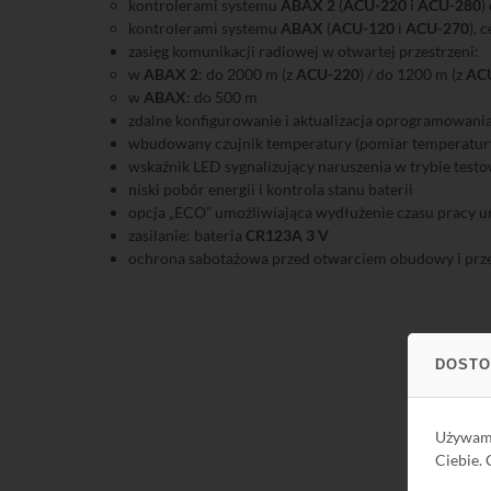
kontrolerami systemu
ABAX 2
(
ACU-220
i
ACU-280
)
kontrolerami systemu
ABAX
(
ACU-120
i
ACU-270
), 
zasięg komunikacji radiowej w otwartej przestrzeni:
w
ABAX 2
: do 2000 m (z
ACU-220
) / do 1200 m (z
AC
w
ABAX
: do 500 m
zdalne konfigurowanie i aktualizacja oprogramowani
wbudowany czujnik temperatury (pomiar temperatury
wskaźnik LED sygnalizujący naruszenia w trybie tes
niski pobór energii i kontrola stanu baterii
opcja „ECO” umożliwiająca wydłużenie czasu pracy ur
zasilanie: bateria
CR123A 3 V
ochrona sabotażowa przed otwarciem obudowy i prz
DOSTO
Używa
Ciebie.