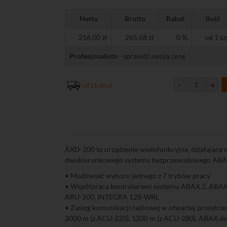
Netto
Brutto
Rabat
Ilość
216,00 zł
265,68 zł
0 %
od 1 sz
Profesjonalisto
- sprawdź swoją cenę
od 11,00 zł
AXD-200 to urządzenie wielofunkcyjne, działające
dwukierunkowego systemu bezprzewodowego ABA
• Możliwość wyboru jednego z 7 trybów pracy
• Współpraca kontrolerami systemu ABAX 2, ABAX
ARU-200, INTEGRA 128-WRL
• Zasięg komunikacji radiowej w otwartej przestrz
2000 m (z ACU-220), 1200 m (z ACU-280), ABAX d