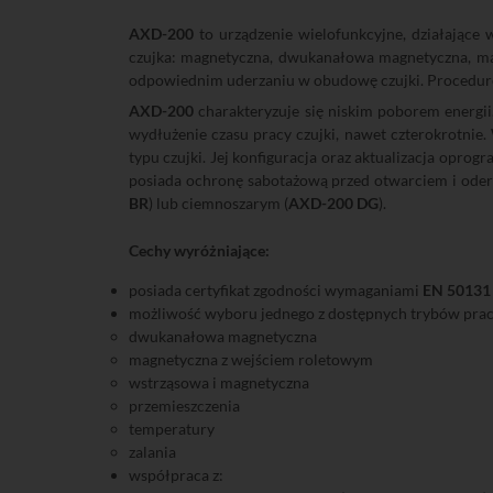
AXD-200
to urządzenie wielofunkcyjne, działają
czujka: magnetyczna, dwukanałowa magnetyczna, mag
odpowiednim uderzaniu w obudowę czujki. Procedurę 
AXD-200
charakteryzuje się niskim poborem energii.
wydłużenie czasu pracy czujki, nawet czterokrotnie
typu czujki. Jej konfiguracja oraz aktualizacja op
posiada ochronę sabotażową przed otwarciem i ode
BR
) lub ciemnoszarym (
AXD-200 DG
).
Cechy wyróżniające:
posiada certyfikat zgodności wymaganiami
EN 50131
możliwość wyboru jednego z dostępnych trybów pracy
dwukanałowa magnetyczna
magnetyczna z wejściem roletowym
wstrząsowa i magnetyczna
przemieszczenia
temperatury
zalania
współpraca z: