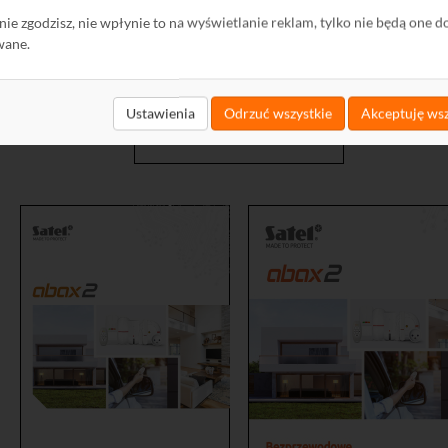
ę nie zgodzisz, nie wpłynie to na wyświetlanie reklam, tylko nie będą one d
wane.
Ustawienia
Odrzuć wszystkie
Akceptuję wsz