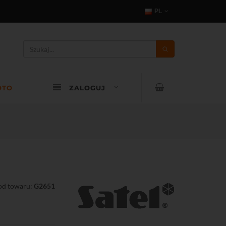
PL
OTO
ZALOGUJ
od towaru:
G2651