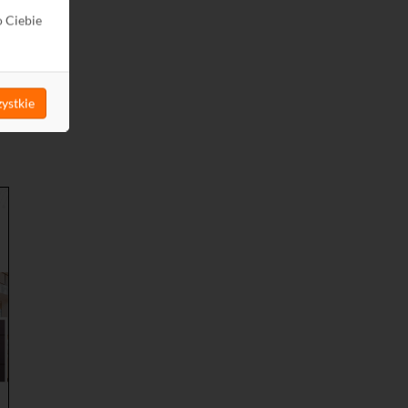
o Ciebie
ystkie