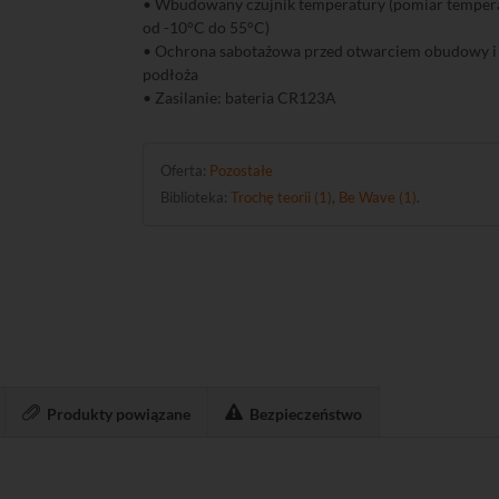
• Wbudowany czujnik temperatury (pomiar tempera
od -10°C do 55°C)
• Ochrona sabotażowa przed otwarciem obudowy 
podłoża
• Zasilanie: bateria CR123A
Oferta:
Pozostałe
Biblioteka:
Trochę teorii (1)
,
Be Wave (1)
.
Produkty powiązane
Bezpieczeństwo