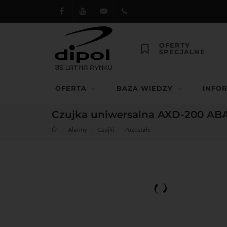
Facebook
Youtube
dipol@dipol.com.pl
+48
OFERTY
SPECJALNE
12
644
OFERTA
BAZA WIEDZY
INFO
29 13
Czujka uniwersalna AXD-200 AB
Alarmy
Czujki
Pozostałe