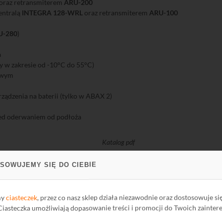
 oraz retransmiterem
ARU-200
centralą
INTEGRA 128-WRL
oraz retransmiterem
ARU-100
U-280
)
a
 w zakresie od -10°C do 55°C)
towym
ządzenia na baterii (tylko w ABAX 2)
ed oderwaniem od podłoża
Katalog pdf
SOWUJEMY SIĘ DO CIEBIE
my
ciasteczek
, przez co nasz sklep działa niezawodnie oraz dostosowuje si
 Ciasteczka umożliwiają dopasowanie treści i promocji do Twoich zainter