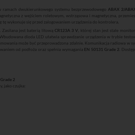
ce w ramach dwukierunkowego systemu bezprzewodowego
ABAX 2/ABA
netyczna z wejściem roletowym, wstrząsowa i magnetyczna, przemieszc
tę wykonuje się przed zalogowaniem urządzenia do kontrolera.
 Zasilana jest baterią litową
CR123A 3 V
, której stan jest stale mon
. Wbudowana dioda LED ułatwia sprawdzanie urządzenia w trybie testow
rogramowania może być przeprowadzona zdalnie. Komunikacja radiowa w s
rwaniem od podłoża oraz spełnia wymagania
EN 50131 Grade 2
. Dostęp
 Grade 2
, jako czujka: