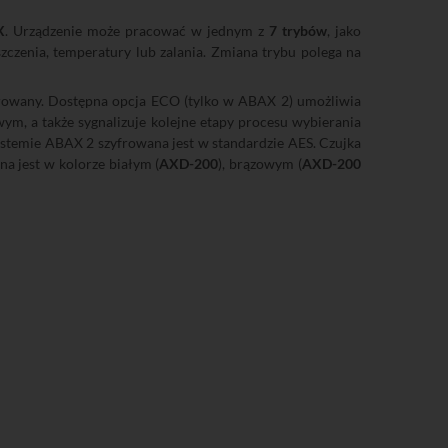
X
. Urządzenie może pracować w jednym z
7 trybów
, jako
zenia, temperatury lub zalania. Zmiana trybu polega na
itorowany. Dostępna opcja ECO (tylko w ABAX 2) umożliwia
ym, a także sygnalizuje kolejne etapy procesu wybierania
ystemie ABAX 2 szyfrowana jest w standardzie AES. Czujka
na jest w kolorze białym (
AXD-200
), brązowym (
AXD-200