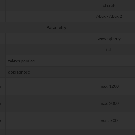
plastik
Abax / Abax 2
Parametry
wewnętrzny
tak
zakres pomiaru
dokładność
m
max. 1200
m
max. 2000
m
max. 500