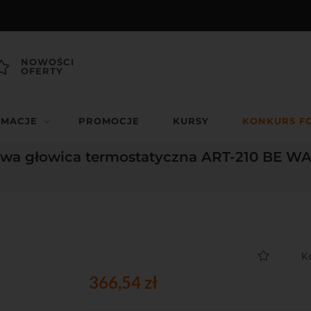
NOWOŚCI
OFERTY
RMACJE
PROMOCJE
KURSY
KONKURS F
owa głowica termostatyczna ART-210 BE W
K
366,54 zł