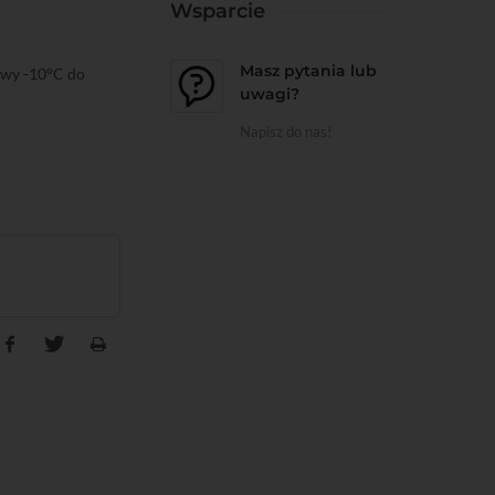
Wsparcie
Masz pytania lub
owy -10°C do
uwagi?
Napisz do nas!