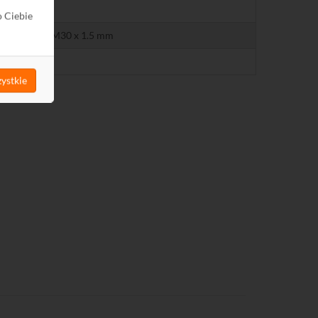
ø56 x 97
o Ciebie
 RAV, RAVL, M30 x 1.5 mm
0,166
ystkie