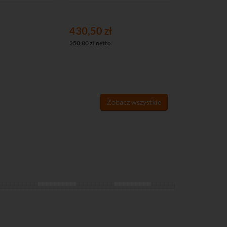
430,50 zł
196,80 z
350,00 zł netto
160,00 zł nett
Zobacz wszystkie