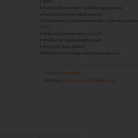
o 180°
• Funkcja Boost Heat - szybkie nagrzewanie
• Funkcja odkamieniania zaworu
• Wbudowany czujnik temperatury (zakres pomiar
55°C)
• Regulacja temperatury co 0,5°C
• Możliwość zdalnej konfiguracji
• Kontrola stanu baterii
• Możliwość ręcznego zamknięcia zaworu
Oferta:
Automatyka
Biblioteka:
Trochę teorii (1)
,
Be Wave (1)
.