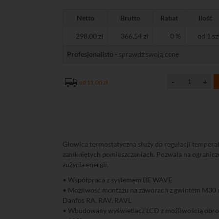
Netto
Brutto
Rabat
Ilość
298,00 zł
366,54 zł
0 %
od 1 sz
Profesjonalisto
- sprawdź swoją cenę
od 11,00 zł
Głowica termostatyczna służy do regulacji tempera
zamkniętych pomieszczeniach. Pozwala na ogranicz
zużycia energii.
• Współpraca z systemem BE WAVE
• Możliwość montażu na zaworach z gwintem M30 
Danfos RA, RAV, RAVL
• Wbudowany wyświetlacz LCD z możliwością obr