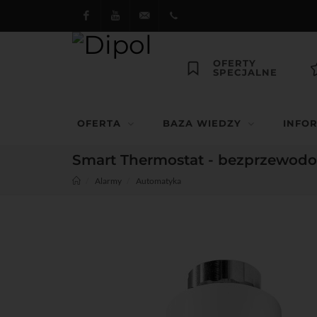
Facebook
Youtube
dipol@dipol.com.pl
+48
OFERTY
SPECJALNE
12
644
OFERTA
BAZA WIEDZY
INFO
29 13
Smart Thermostat - bezprzewod
Alarmy
Automatyka