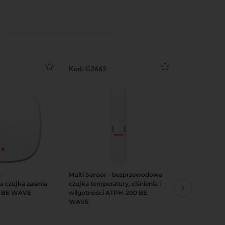
Kod: G2662
Kod: G2679
 -
Multi Sensor - bezprzewodowa
Smart Butto
Podgląd
Do koszyka
Podgląd
Do koszy
 czujka zalania
czujka temperatury, ciśnienia i
przycisk na
 BE WAVE
wilgotności ATPH-200 BE
APB-200 BE
WAVE