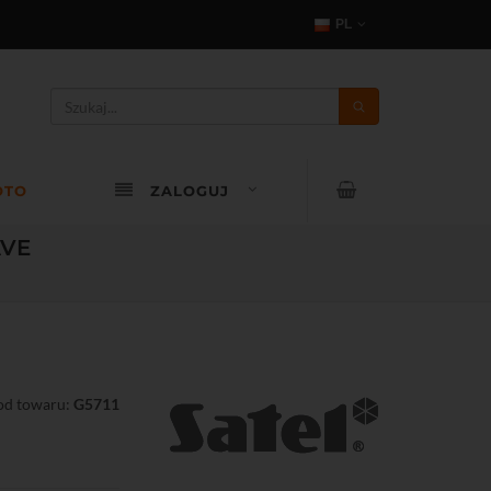
PL
OTO
ZALOGUJ
AVE
od towaru:
G5711