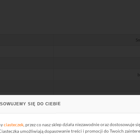
Sm
b
SOWUJEMY SIĘ DO CIEBIE
°C
°C
my
ciasteczek
, przez co nasz sklep działa niezawodnie oraz dostosowuje si
 Ciasteczka umożliwiają dopasowanie treści i promocji do Twoich zainter