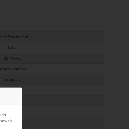
art Thermostat
Satel
BE WAVE
ezprzewodowa
termostat
1
-10...+50
5...30
ę do
esowań.
2x AA 1,5 V