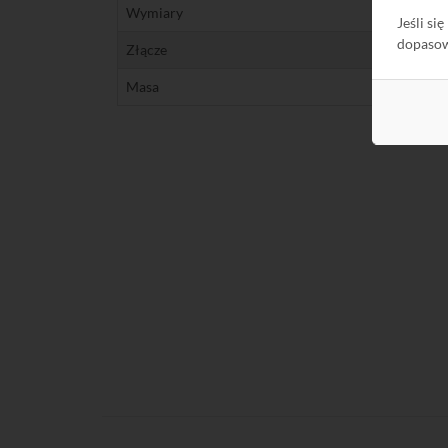
Wymiary
Jeśli si
dopaso
Złącze
Masa