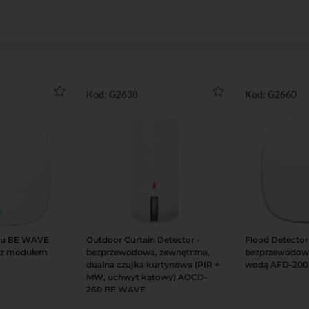
Kod: G2638
Kod: G2660
emu BE WAVE
Outdoor Curtain Detector -
Flood Detector
Podgląd
Do koszyka
Podgląd
Do koszyka
(z modułem
bezprzewodowa, zewnętrzna,
bezprzewodowa
dualna czujka kurtynowa (PIR +
wodą AFD-200
MW, uchwyt kątowy) AOCD-
260 BE WAVE