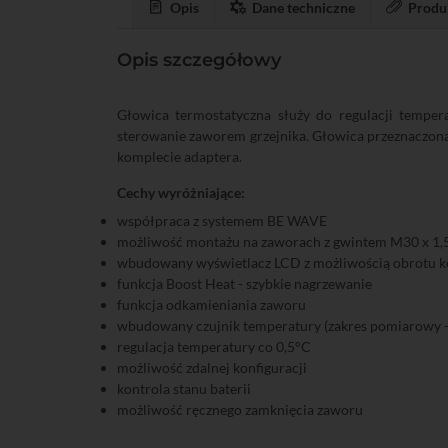
Opis
Dane techniczne
Produ
Opis szczegółowy
Głowica termostatyczna służy do regulacji temper
sterowanie zaworem grzejnika. Głowica przeznaczon
komplecie adaptera.
Cechy wyróżniające:
współpraca z systemem BE WAVE
możliwość montażu na zaworach z gwintem M30 x 1,
wbudowany wyświetlacz LCD z możliwością obrotu 
funkcja Boost Heat - szybkie nagrzewanie
funkcja odkamieniania zaworu
wbudowany czujnik temperatury (zakres pomiarowy 
regulacja temperatury co 0,5°C
możliwość zdalnej konfiguracji
kontrola stanu baterii
możliwość ręcznego zamknięcia zaworu