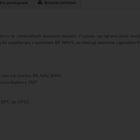
kty powiązane
Bezpieczeństwo
atury w zamkniętych pomieszczeniach. Pozwala na ograniczenie koszt
a do współpracy z systemem BE WAVE, do obsługi zaworów z gwintem M
5 mm lub Danfos RA, RAV, RAVL
komunikatów o 180°
-10°C do 55°C)