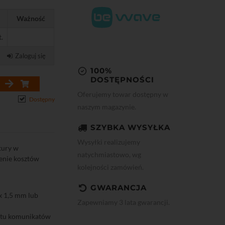
Ważność
t.
Zaloguj się
100%
DOSTĘPNOŚCI
Oferujemy towar dostępny w
Dostępny
naszym magazynie.
SZYBKA WYSYŁKA
Wysyłki realizujemy
tury w
natychmiastowo, wg
enie kosztów
kolejności zamówień.
GWARANCJA
x 1,5 mm lub
Zapewniamy 3 lata gwarancji.
otu komunikatów