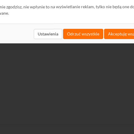
mm
ę nie zgodzisz, nie wpłynie to na wyświetlanie reklam, tylko nie będą one d
wane.
Danfos RA,
kg
Ustawienia
Odrzuć wszystkie
Akceptuję wsz