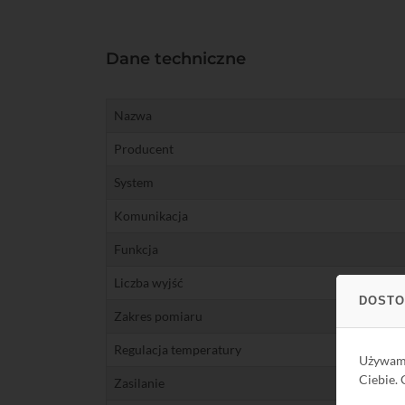
Dane techniczne
Nazwa
Producent
System
Komunikacja
Funkcja
Liczba wyjść
DOSTO
Zakres pomiaru
Regulacja temperatury
Używa
Ciebie.
Zasilanie