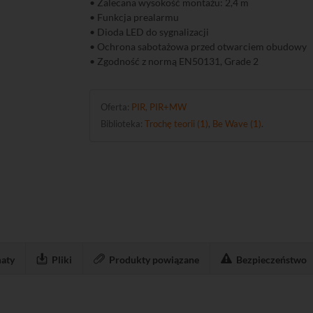
• Zalecana wysokość montażu: 2,4 m
• Funkcja prealarmu
• Dioda LED do sygnalizacji
• Ochrona sabotażowa przed otwarciem obudowy
• Zgodność z normą EN50131, Grade 2
Oferta:
PIR, PIR+MW
Biblioteka:
Trochę teorii (1)
,
Be Wave (1)
.
aty
Pliki
Produkty powiązane
Bezpieczeństwo