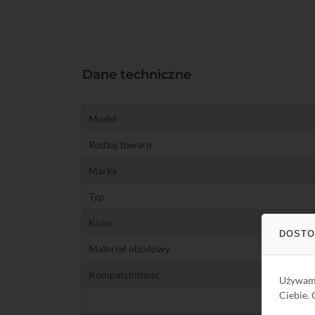
Dane techniczne
Model
Rodzaj towaru
Marka
Typ
Kolor
DOSTO
Materiał obudowy
Kompatybilność
Używa
Ciebie.