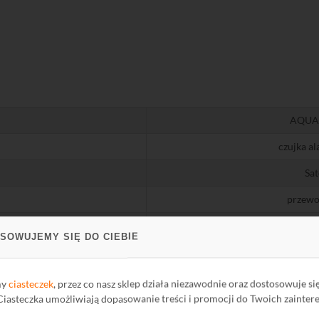
AQUA 
czujka a
Sat
przew
bia
SOWUJEMY SIĘ DO CIEBIE
plas
systemy p
my
ciasteczek
, przez co nasz sklep działa niezawodnie oraz dostosowuje si
 Ciasteczka umożliwiają dopasowanie treści i promocji do Twoich zainter
Parametry