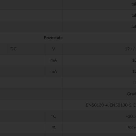
ta
ta
ta
Pozostałe
DC
V
12 +/
mA
1
mA
1
II
Grad
EN50130-4, EN50130-5, 
°C
-30..
%
93 +