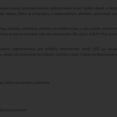
isko emisji promieniowania podczerwieni przez każdy obiekt o tempe
owy sensor, który w połączeniu z odpowiednim układem optycznym jes
us, posiada podwójny element piroelektryczny a naruszenie chronion
iwia pracę w szerokim zakresie temperatur. W czujce AQUA Plus wyko
ealarm sygnalizowany jest krótkim błyśnięciem diody LED po zarej
mu zależy od ustawionej na kołkach czułości czujki. Częste występowan
jący dobre parametry użytkowe
ększością wnętrz