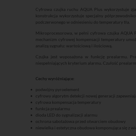
Cyfrowa czujka ruchu AQUA Plus wykorzystuje zjaw
konstrukcja wykorzystuje specjalny półprzewodnik
podczerwonego w odniesieniu do temperatury tła.
Mikroprocesorowa, w pełni cyfrowa czujka AQUA Pl
mechanizm cyfrowej kompensacji temperatury umożl
analizą sygnału: wartościową i ilościową.
Czujka jest wyposażona w funkcję prealarmu. Pr
niespełniających kryterium alarmu. Czułość prealar
Cechy wyróżniające:
podwójny pyroelement
cyfrowy algorytm detekcji nowej generacji zapewnia
cyfrowa kompensacja temperatury
funkcja prealarmu
dioda LED do sygnalizacji alarmu
ochrona sabotażowa przed otwarciem obudowy
niewielka i estetyczna obudowa komponująca się z wi