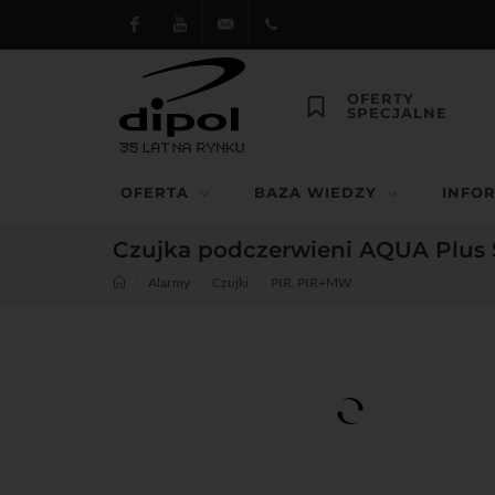
Facebook
Youtube
dipol@dipol.com.pl
+48
OFERTY
SPECJALNE
12
644
OFERTA
BAZA WIEDZY
INFO
29 13
Czujka podczerwieni AQUA Plus 
Alarmy
Czujki
PIR, PIR+MW