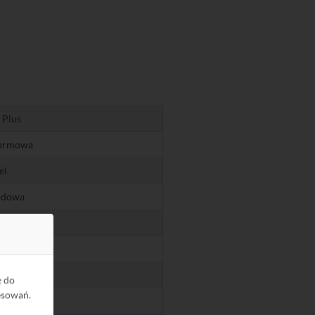
Plus
larmowa
el
odowa
ły
tik
rzewodowe
ę do
esowań.