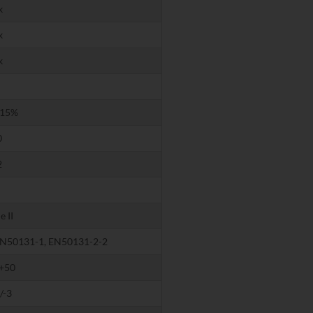
k
k
k
-15%
0
2
e II
EN50131-1, EN50131-2-2
.+50
/-3