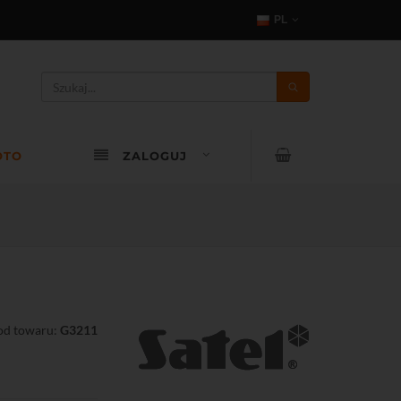
PL
OTO
ZALOGUJ
od towaru:
G3211