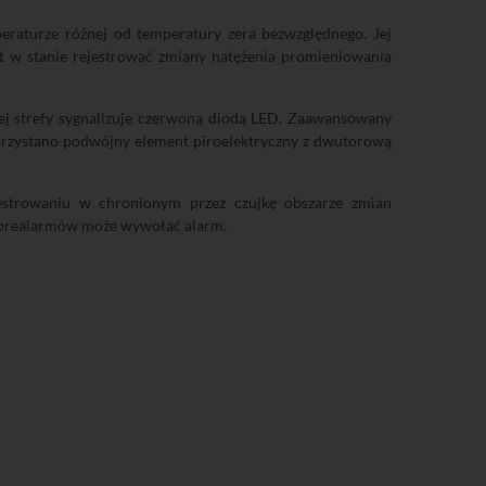
raturze różnej od temperatury zera bezwzględnego. Jej
t w stanie rejestrować zmiany natężenia promieniowania
ej strefy sygnalizuje czerwoną diodą LED. Zaawansowany
rzystano podwójny element piroelektryczny z dwutorową
estrowaniu w chronionym przez czujkę obszarze zmian
ie prealarmów może wywołać alarm.