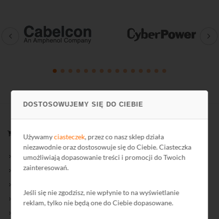
DOSTOSOWUJEMY SIĘ DO CIEBIE
ZAKUPY
Używamy
ciasteczek
, przez co nasz sklep działa
niezawodnie oraz dostosowuje się do Ciebie. Ciasteczka
Nowości oferty
umożliwiają dopasowanie treści i promocji do Twoich
zainteresowań.
Oferty Specjalne
Wyprzedaż
Jeśli się nie zgodzisz, nie wpłynie to na wyświetlanie
Towary przecenione
reklam, tylko nie będą one do Ciebie dopasowane.
Cenniki