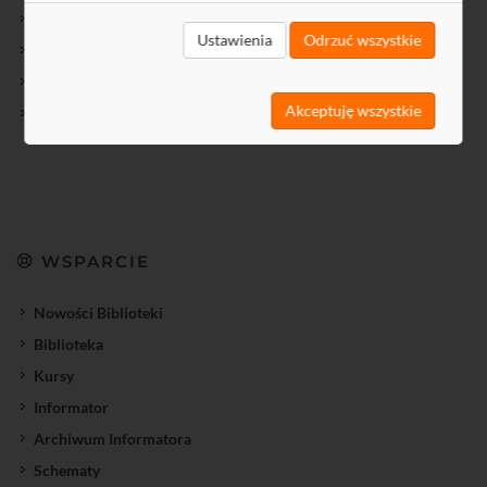
Jak kupić?
Ustawienia
Odrzuć wszystkie
Regulamin
Gwarancja
Akceptuję wszystkie
Reklamacje
WSPARCIE
Nowości Biblioteki
Biblioteka
Kursy
Informator
Archiwum Informatora
Schematy