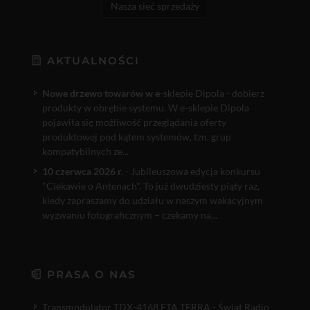
Nasza sieć sprzedaży
AKTUALNOŚCI
Nowe drzewo towarów w e
-sklepie Dipola - dobierz
produkty w obrębie systemu. W e-sklepie Dipola
pojawiła się możliwość przeglądania oferty
produktowej pod kątem systemów, tzn. grup
kompatybilnych ze...
10 czerwca 2026 r.
- Jubileuszowa edycja konkursu
"Ciekawie o Antenach". To już dwudziesty piąty raz,
kiedy zapraszamy do udziału w naszym wakacyjnym
wyzwaniu fotograficznym – czekamy na...
PRASA O NAS
Transmodulator TDX-4168 FTA TERRA - Świat Radio