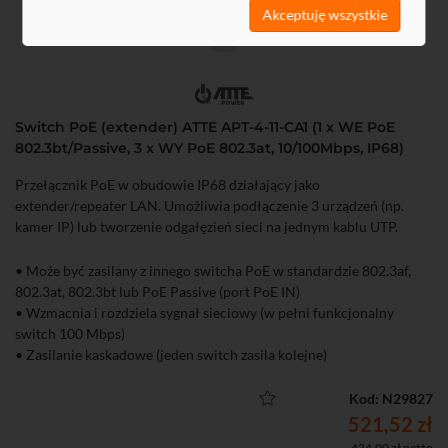
Akceptuję wszystkie
Switch PoE (extender) ATTE APT-4-11-CA1 (1 x WE PoE
802.3bt/Passive, 3 x WY PoE 802.3at, 10/100Mbps, IP68)
Przełącznik PoE w obudowie IP68 działający jako
extender/repeater LAN. Umożliwia podłączenie 3 urządzeń (np.
kamer IP) lub tworzenie odgałęzień sieci na jednym kablu UTP.
• Może być zasilany z innego switcha PoE w standardzie 802.3af,
802.3at, 802.3bt lub PoE Passive (port PoE IN)
• Wzmacnia i rozdziela sygnał sieciowy (w pełni funkcjonalny
switch 100 Mbps)
• Zasilanie kaskadowe (jeden switch zasila kolejne)
• Możliwość zasilania do 3 odbiorników PoE 802.3af/at
• Do 60 W sumarycznej mocy przy zasilaniu z UTP
Kod: N29827
• Wysoki stopień ochrony IP (IP68)
521,52 zł
• Wbudowana funkcja LR150 zwiększa maksymalną odległość
424,00 zł netto