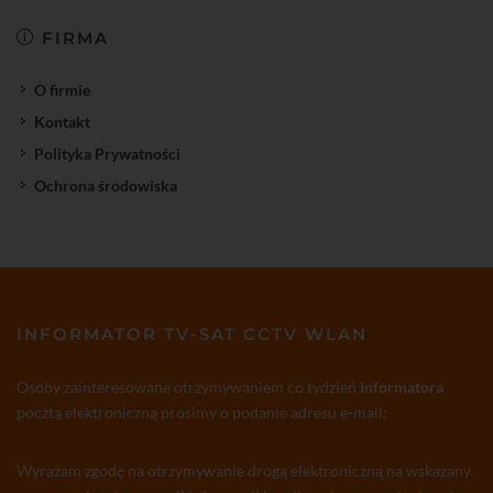
FIRMA
O firmie
Kontakt
Polityka Prywatności
Ochrona środowiska
INFORMATOR TV-SAT CCTV WLAN
Osoby zainteresowane otrzymywaniem co tydzień
Informatora
pocztą elektroniczną prosimy o podanie adresu e-mail:
Wyrażam zgodę na otrzymywanie drogą elektroniczną na wskazany