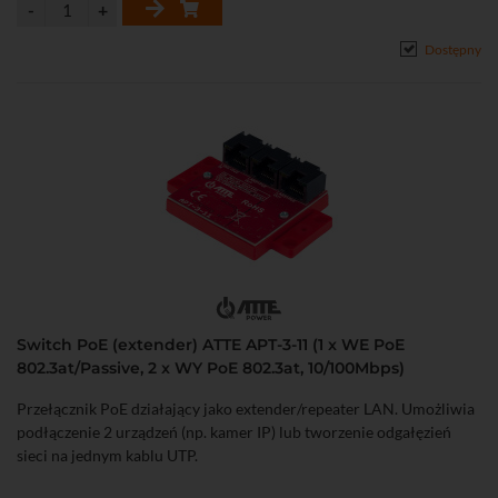
• Łatwa rozbudowa i skalowanie systemu poprzez dołączenie
dodatkowych switchy serii xPoE / IP oraz IPB / IPUPS
Dostępny
• Możliwość zachowania zapasu kabli wewnątrz obudowy
• Wyjście kablami przez zamontowane w obudowie gumowe
zaślepki: 2x29 mm
• Możliwość wprowadzenia przewodów z zarobionymi wtykami (po
nacięciu zaślepki)
• W komplecie kabel zasilający oraz 2 uchwyty umożliwiające
montaż obudowy bez naruszania stopnia ochrony IP55
Switch PoE (extender) ATTE APT-3-11 (1 x WE PoE
802.3at/Passive, 2 x WY PoE 802.3at, 10/100Mbps)
Przełącznik PoE działający jako extender/repeater LAN. Umożliwia
podłączenie 2 urządzeń (np. kamer IP) lub tworzenie odgałęzień
sieci na jednym kablu UTP.