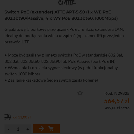
Switch PoE (extender) ATTE APT-5-50 (1 x WE PoE
802.3bt90/Passive, 4 x WY PoE 802.3bt60, 1000Mbps)
Gigabitowy, 5 portowy przełącznik PoE z funkcją extendera LAN,
idealny do podłączania wielu urządzeń (np. kamer IP) przez jeden
przewód UTP.
• Może być zasilany z innego switcha PoE w standardzie 802.3af,
802.3at, 802.3bt60, 802.3bt90 lub PoE Passive (port PoE IN)
• Wzmacnia i rozdziela sygnał sieciowy (w pełni funkcjonalny
switch 1000 Mbps)
• Zasilanie kaskadowe (jeden switch zasila kolejne)
• Możliwość zasilania do 4 odbiorników PoE 802.3af/at/bt60
• Do 90 W sumarycznej mocy przy zasilaniu z UTP
Kod: N29825
• Przepustowość urządzenia na poziomie 1000 Mbps
564,57 zł
• Czytelna sygnalizacja stanu pracy oraz identyfikacji
459,00 zł netto
• Łatwe i szybkie uruchomienie bez konieczności konfiguracji
od 11,00 zł
parametrów
• Szeroki zakres temperatur pracy