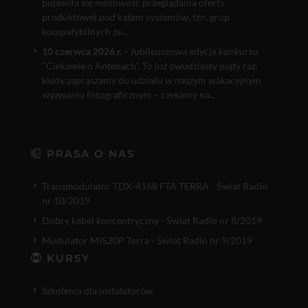
pojawiła się możliwość przeglądania oferty
produktowej pod kątem systemów, tzn. grup
kompatybilnych ze...
10 czerwca 2026 r.
- Jubileuszowa edycja konkursu
"Ciekawie o Antenach". To już dwudziesty piąty raz,
kiedy zapraszamy do udziału w naszym wakacyjnym
wyzwaniu fotograficznym – czekamy na...
PRASA O NAS
Transmodulator TDX-4168 FTA TERRA - Świat Radio
nr 10/2019
Dobry kabel koncentryczny - Świat Radio nr 8/2019
Modulator MI520P Terra - Świat Radio nr 9/2019
KURSY
Szkolenia dla instalatorów