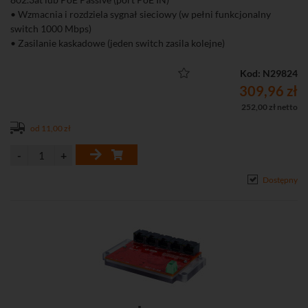
• Wzmacnia i rozdziela sygnał sieciowy (w pełni funkcjonalny
switch 1000 Mbps)
• Zasilanie kaskadowe (jeden switch zasila kolejne)
• Możliwość zasilania do 2 odbiorników PoE 802.3af/at
• Do 30 W sumarycznej mocy przy zasilaniu z UTP
Kod: N29824
• Przepustowość urządzenia na poziomie 1000 Mbps
309,96 zł
• Niski pobór mocy (< 0,3 W)
252,00 zł netto
• Niewielki rozmiar urządzenia umożliwiający montaż w
od 11,00 zł
niewielkich przestrzeniach np. w podstawie kamery
• Łatwe i szybkie uruchomienie bez konieczności konfiguracji
parametrów
• Szeroki zakres temperatur pracy
Dostępny