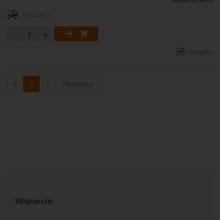
transmisji do 150 metrów
od 11,00 zł
• Czytelna sygnalizacja stanu pracy oraz identyfikacji
• Niski pobór mocy (< 0,5 W)
• Łatwe i szybkie uruchomienie bez konieczności konfiguracji
parametrów
Dostępny
• Szeroki zakres temperatur pracy (-25°C...+65°C)
1
2
3
Wszystkie
Wsparcie