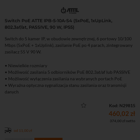
Switch PoE ATTE IPB-5-10A-S4 (5xPoE, 1xUpLink,
802.3af/at, PASSIVE, 90 W, IP55)
Switch do 5 kamer IP, w obudowie zewnętrznej, 6 portowy 10/100
Mbps (5xPoE + 1xUplink), zasilanie PoE po 4 parach, zintegrowany
zasilacz 55 V 90 W.
• Niewielkie rozmiary
• Możliwość zasilania 5 odbiorników PoE 802.3at/af lub PASSIVE
• Możliwość wyłączenia zasilania na wybranych portach PoE
• Wyraźna optyczna sygnalizacja stanu zasilania oraz transmisji
danych
• Do 40 W mocy na pojedynczy port PoE (sumarycznie 90 W
budżetu mocy)
Kod: N29815
• Łatwe i szybkie uruchomienie bez konieczności konfiguracji
460,02 zł
parametrów
374,00 zł netto
• Wysoka sprawność zintegrowanego zasilacza (> 90%)
od 11,00 zł
• Dodatkowe złącze śrubowe ułatwia "podebranie" zasilania 55
VDC do innych urządzeń