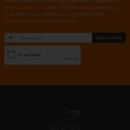
przeze mnie adres e-mail informacji handlowej w rozumieniu art.
10 ust. 1 ustawy z dnia 18 lipca 2002 roku o świadczeniu usług
drogą elektroniczną od DIPOL sp. z o.o. (dawniej: DIPOL
Gołaszewski, Waśniowski Spółka Jawna)
Zaprenumeruj