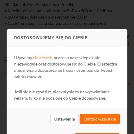
802.3at, lub PoE Passive (port PoE IN)
• Możliwość zasilania odbiornika PoE do 800 m (10 Mbps)
• 100 Mbps dostępne do maksymalnie 500 m
• Czytelna sygnalizacja stanu pracy oraz przepustowości
• Łatwe i szybkie uruchomienie bez konieczności konfiguracji
parametrów
Kod: N29826
DOSTOSOWUJEMY SIĘ DO CIEBIE
• Niewielki rozmiar urządzenia umożliwiający montaż w
351,78 zł
niewielkich przestrzeniach np. w podstawie kamery
286,00 zł netto
• Szeroki zakres temperatur pracy
Używamy
ciasteczek
, przez co nasz sklep działa
od 11,00 zł
niezawodnie oraz dostosowuje się do Ciebie. Ciasteczka
umożliwiają dopasowanie treści i promocji do Twoich
zainteresowań.
Dostępny
Jeśli się nie zgodzisz, nie wpłynie to na wyświetlanie
reklam, tylko nie będą one do Ciebie dopasowane.
Ustawienia
Odrzuć wszystkie