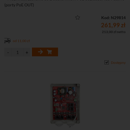
(porty PoE OUT)
• Zasilanie kaskadowe (jeden switch zasila kolejne)
wzmacnia i rozdziela sygnał sieciowy (w pełni funkcjonalny switch
Kod: N29814
100 Mbps)
261,99 zł
do 40 W sumarycznej mocy
213,00 zł netto
• Łatwe i szybkie uruchomienie bez konieczności konfiguracji
od 11,00 zł
parametrów
• Szeroki zakres temperatur pracy
• Bardzo niski pobór mocy (< 0,5 W)
• Sekwencyjny start wyjść PoE
Dostępny