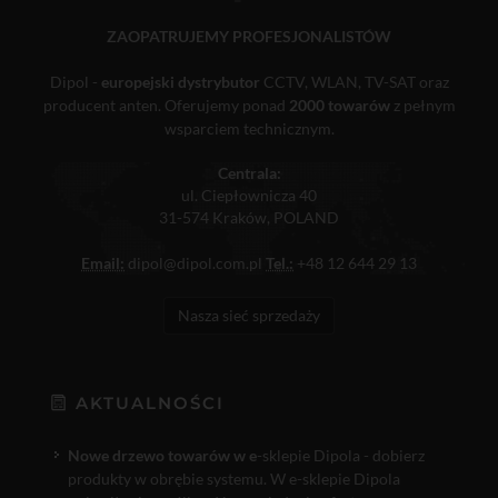
ZAOPATRUJEMY PROFESJONALISTÓW
Dipol -
europejski dystrybutor
CCTV, WLAN, TV-SAT oraz
producent anten. Oferujemy ponad
2000 towarów
z pełnym
wsparciem technicznym.
Centrala:
ul. Ciepłownicza 40
31-574 Kraków, POLAND
Email:
dipol@dipol.com.pl
Tel.:
+48 12 644 29 13
Nasza sieć sprzedaży
AKTUALNOŚCI
Nowe drzewo towarów w e
-sklepie Dipola - dobierz
produkty w obrębie systemu. W e-sklepie Dipola