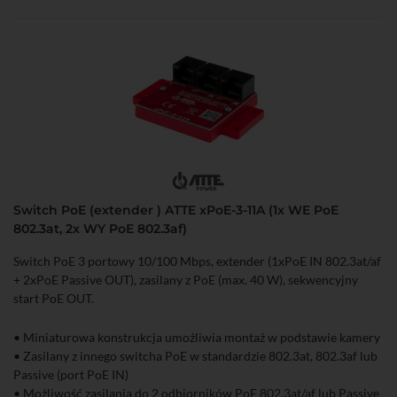
• Sekwencyjny start wyjść PoE
• Bardzo niski pobór mocy (<0,5 W)
Switch PoE (extender ) ATTE xPoE-3-11A (1x WE PoE
802.3at, 2x WY PoE 802.3af)
Switch PoE 3 portowy 10/100 Mbps, extender (1xPoE IN 802.3at/af
+ 2xPoE Passive OUT), zasilany z PoE (max. 40 W), sekwencyjny
start PoE OUT.
• Miniaturowa konstrukcja umożliwia montaż w podstawie kamery
• Zasilany z innego switcha PoE w standardzie 802.3at, 802.3af lub
Passive (port PoE IN)
• Możliwość zasilania do 2 odbiorników PoE 802.3at/af lub Passive