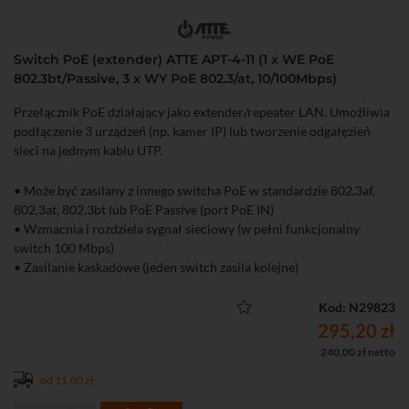
Switch PoE (extender) ATTE APT-4-11 (1 x WE PoE
802.3bt/Passive, 3 x WY PoE 802.3/at, 10/100Mbps)
Przełącznik PoE działający jako extender/repeater LAN. Umożliwia
podłączenie 3 urządzeń (np. kamer IP) lub tworzenie odgałęzień
sieci na jednym kablu UTP.
• Może być zasilany z innego switcha PoE w standardzie 802.3af,
802.3at, 802.3bt lub PoE Passive (port PoE IN)
• Wzmacnia i rozdziela sygnał sieciowy (w pełni funkcjonalny
switch 100 Mbps)
• Zasilanie kaskadowe (jeden switch zasila kolejne)
• Możliwość zasilania do 3 odbiorników PoE 802.3af/at
• Do 60 W sumarycznej mocy przy zasilaniu z UTP
Kod: N29823
• Wbudowana funkcja LR150 zwiększa maksymalną odległość
295,20 zł
transmisji do 150 metrów
240,00 zł netto
• Czytelna sygnalizacja stanu pracy oraz identyfikacji
od 11,00 zł
• Niski pobór mocy (< 0,5 W)
• Łatwe i szybkie uruchomienie bez konieczności konfiguracji