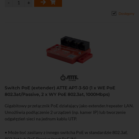
parametrów
• Szeroki zakres temperatur pracy
Dostępny
Switch PoE (extender) ATTE APT-3-50 (1 x WE PoE
802.3at/Passive, 2 x WY PoE 802.3at, 1000Mbps)
Gigabitowy przełącznik PoE działający jako extender/repeater LAN.
Umożliwia podłączenie 2 urządzeń (np. kamer IP) lub tworzenie
odgałęzień sieci na jednym kablu UTP.
• Może być zasilany z innego switcha PoE w standardzie 802.3af,
802.3at lub PoE Passive (port PoE IN)