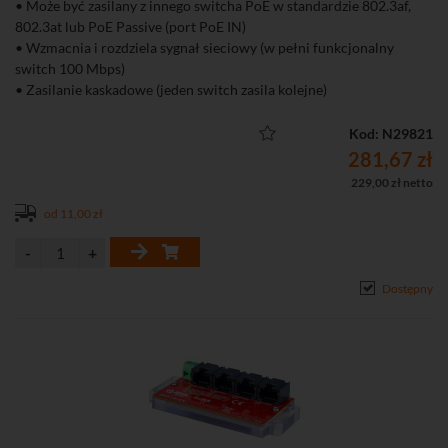
• Może być zasilany z innego switcha PoE w standardzie 802.3af,
802.3at lub PoE Passive (port PoE IN)
• Wzmacnia i rozdziela sygnał sieciowy (w pełni funkcjonalny
switch 100 Mbps)
• Zasilanie kaskadowe (jeden switch zasila kolejne)
• Możliwość zasilania do 2 odbiorników PoE 802.3af/at
• Do 30 W sumarycznej mocy przy zasilaniu z UTP
Kod: N29821
• Wbudowana funkcja LR150 zwiększa maksymalną odległość
281,67 zł
transmisji do 150 metrów
229,00 zł netto
• Niewielki rozmiar urządzenia umożliwiający montaż w
od 11,00 zł
niewielkich przestrzeniach np. w podstawie kamery
• Niski pobór mocy urządzenia (< 0,3 W)
• Łatwe i szybkie uruchomienie bez konieczności konfiguracji
parametrów
Dostępny
• Szeroki zakres temperatur pracy