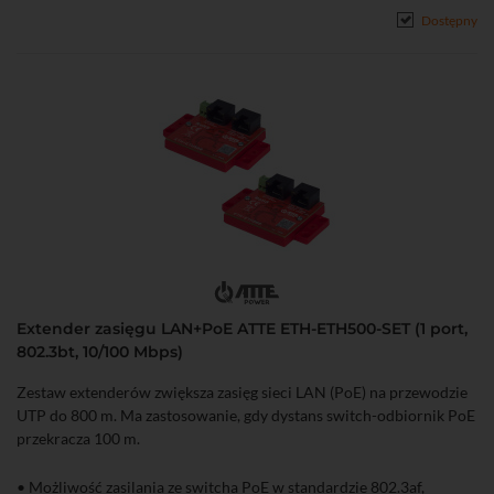
Dostępny
Extender zasięgu LAN+PoE ATTE ETH-ETH500-SET (1 port,
802.3bt, 10/100 Mbps)
Zestaw extenderów zwiększa zasięg sieci LAN (PoE) na przewodzie
UTP do 800 m. Ma zastosowanie, gdy dystans switch-odbiornik PoE
przekracza 100 m.
• Możliwość zasilania ze switcha PoE w standardzie 802.3af,