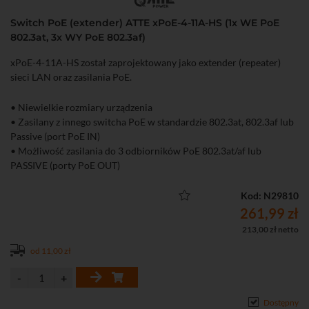
Switch PoE (extender) ATTE xPoE-4-11A-HS (1x WE PoE
802.3at, 3x WY PoE 802.3af)
xPoE-4-11A-HS został zaprojektowany jako extender (repeater)
sieci LAN oraz zasilania PoE.
• Niewielkie rozmiary urządzenia
• Zasilany z innego switcha PoE w standardzie 802.3at, 802.3af lub
Passive (port PoE IN)
• Możliwość zasilania do 3 odbiorników PoE 802.3at/af lub
PASSIVE (porty PoE OUT)
• Możliwość wyłączenia zasilania na wybranych portach PoE
• Wzmacnia i rozdziela sygnał sieciowy (w pełni funkcjonalny
Kod: N29810
switch 100 Mbps)
261,99 zł
• Do 40 W sumarycznej mocy na wszystkie porty
213,00 zł netto
• Bezpiecznik elektroniczny na wejściu PoE IN
od 11,00 zł
• Możliwość zasilania kaskadowego (jeden xPoE zasila kolejne)
• Łatwe i szybkie uruchomienie bez konieczności konfiguracji
parametrów
• Możliwość wyboru standardu PoE (at/af)
Dostępny