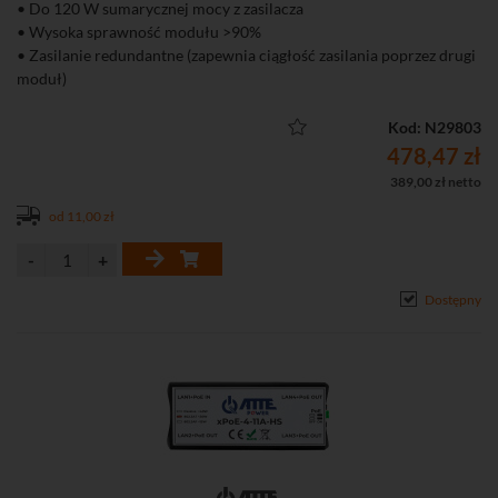
• Do 120 W sumarycznej mocy z zasilacza
• Wysoka sprawność modułu >90%
• Zasilanie redundantne (zapewnia ciągłość zasilania poprzez drugi
moduł)
• Wbudowana funkcja LR150 zwiększa maksymalną odległość
transmisji do 150 metrów
Kod: N29803
• Czytelna sygnalizacja stanu pracy oraz poboru mocy
478,47 zł
• Łatwe i szybkie uruchomienie bez konieczności konfiguracji
389,00 zł netto
parametrów
od 11,00 zł
• Szeroki zakres temperatur pracy
Dostępny