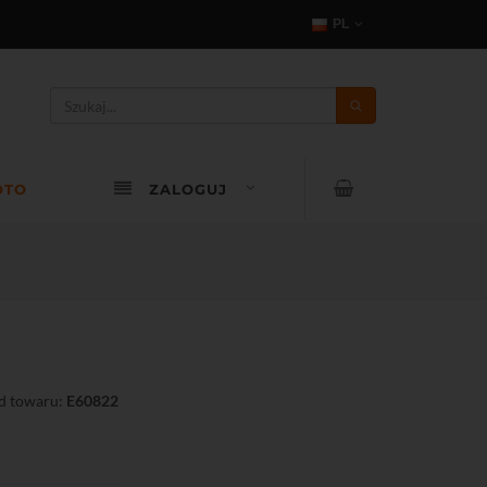
PL
OTO
ZALOGUJ
d towaru:
E60822