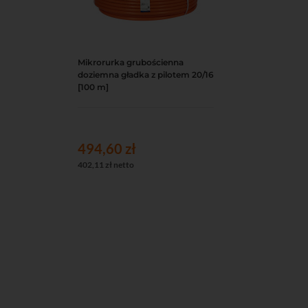
Mikrorurka grubościenna
Do koszyka
Podgląd
doziemna gładka z pilotem 20/16
[100 m]
494,60 zł
402,11 zł netto