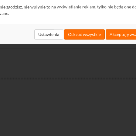
ę nie zgodzisz, nie wpłynie to na wyświetlanie reklam, tylko nie będą one d
wane.
Ustawienia
Odrzuć wszystkie
Akceptuję wsz