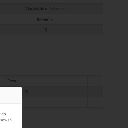
Złączka do mikrorurki
Ingremio
18
Data
2024-12-13
-
ę do
esowań.