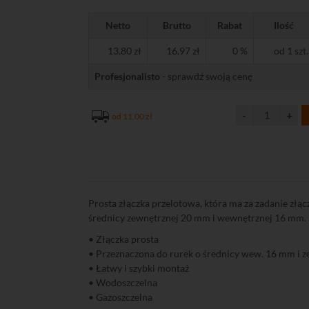
Netto
Brutto
Rabat
Ilość
13,80 zł
16,97 zł
0 %
od 1 szt.
Profesjonalisto
- sprawdź swoją cenę
od 11,00 zł
Prosta złączka przelotowa, która ma za zadanie złąc
średnicy zewnętrznej 20 mm i wewnętrznej 16 mm.
• Złączka prosta
• Przeznaczona do rurek o średnicy wew. 16 mm i 
• Łatwy i szybki montaż
• Wodoszczelna
• Gazoszczelna