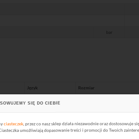
bar
Język
Rozmiar
PL
-
SOWUJEMY SIĘ DO CIEBIE
PL
-
my
ciasteczek
, przez co nasz sklep działa niezawodnie oraz dostosowuje si
 Ciasteczka umożliwiają dopasowanie treści i promocji do Twoich zainter