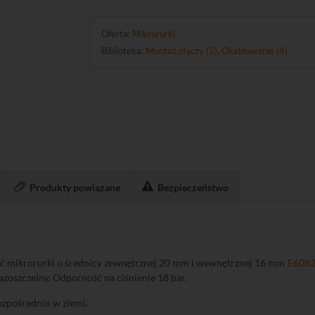
Oferta:
Mikrorurki
Biblioteka:
Montaż złączy (2)
,
Okablowanie (4)
.
Produkty powiązane
Bezpieczeństwo
zyć mikrorurki o średnicy zewnętrznej 20 mm i wewnętrznej 16 mm
E608
azoszczelny. Odporność na ciśnienie 18 bar.
ezpośrednio w ziemi.