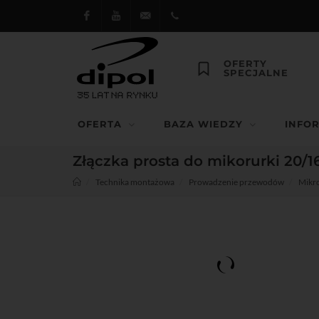
Facebook
Youtube
dipol@dipol.com.pl
+48
OFERTY
SPECJALNE
12
644
OFERTA
BAZA WIEDZY
INFO
29 13
Złączka prosta do mikorurki 20/
Technika montażowa
Prowadzenie przewodów
Mikro