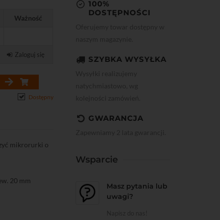
100%
DOSTĘPNOŚCI
Ważność
Oferujemy towar dostępny w
naszym magazynie.
Zaloguj się
SZYBKA WYSYŁKA
Wysyłki realizujemy
natychmiastowo, wg
Dostępny
kolejności zamówień.
GWARANCJA
Zapewniamy 2 lata gwarancji.
zyć mikrorurki o
Wsparcie
zew. 20 mm
Masz pytania lub
uwagi?
Napisz do nas!