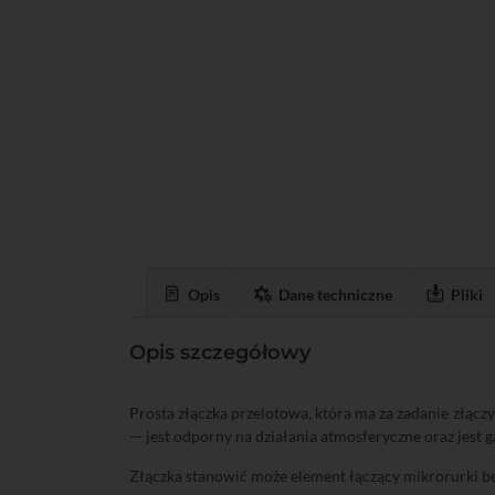
Opis
Dane techniczne
Pliki
Opis szczegółowy
Prosta złączka przelotowa, która ma za zadanie złąc
— jest odporny na działania atmosferyczne oraz jest g
Złączka stanowić może element łączący mikrorurki b