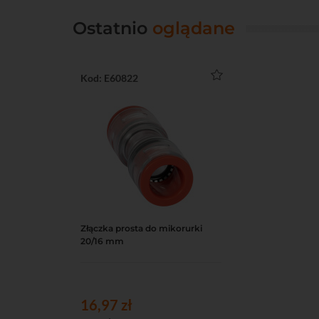
Ostatnio
oglądane
Kod: E60822
Złączka prosta do mikorurki
Do koszyka
Podgląd
20/16 mm
16,97 zł