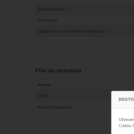
Rodzaj towaru
Producent
Odporność na ciśnienie wewnętrzne
Pliki do pobrania
Nazwa
GPSR
DOSTO
Karta Katalogowa
Używa
Ciebie.