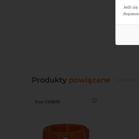
Jeśli si
dopaso
Produkty
powiązane
Kod: E60820