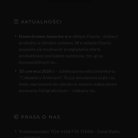
AKTUALNOŚCI
Nowe drzewo towarów w e
-sklepie Dipola - dobierz
produkty w obrębie systemu. W e-sklepie Dipola
pojawiła się możliwość przeglądania oferty
produktowej pod kątem systemów, tzn. grup
kompatybilnych ze...
10 czerwca 2026 r.
- Jubileuszowa edycja konkursu
"Ciekawie o Antenach". To już dwudziesty piąty raz,
kiedy zapraszamy do udziału w naszym wakacyjnym
wyzwaniu fotograficznym – czekamy na...
PRASA O NAS
Transmodulator TDX-4168 FTA TERRA - Świat Radio
nr 10/2019