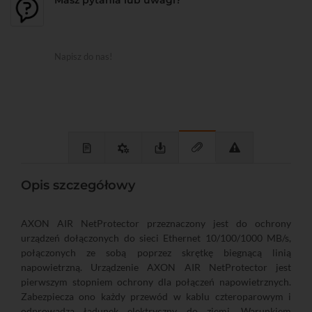
Masz pytania lub uwagi?
Napisz do nas!
Opis szczegółowy
AXON AIR NetProtector przeznaczony jest do ochrony
urządzeń dołączonych do sieci Ethernet 10/100/1000 MB/s,
połączonych ze sobą poprzez skrętkę biegnącą linią
napowietrzną. Urządzenie AXON AIR NetProtector jest
pierwszym stopniem ochrony dla połączeń napowietrznych.
Zabezpiecza ono każdy przewód w kablu czteroparowym i
odprowadza ładunek elektryczny do ziemi. Warunkiem