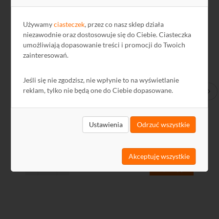
Używamy
ciasteczek
, przez co nasz sklep działa
niezawodnie oraz dostosowuje się do Ciebie. Ciasteczka
umożliwiają dopasowanie treści i promocji do Twoich
zainteresowań.
Jeśli się nie zgodzisz, nie wpłynie to na wyświetlanie
reklam, tylko nie będą one do Ciebie dopasowane.
Zabezpieczenie sieci AXON PoE NetProtector
Zab
Ustawienia
Odrzuć wszystkie
112,79 zł
56
91,70 zł netto
46,
Akceptuję wszystkie