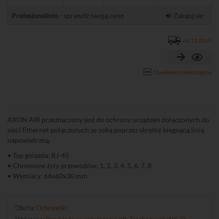
Profesjonalisto
- sprawdź swoją cenę
Zaloguj się
od 11,00 zł
Chwilowo niedostępny
AXON AIR przeznaczony jest do ochrony urządzeń dołączonych do
sieci Ethernet połączonych ze sobą poprzez skrętkę biegnącą linią
napowietrzną.
• Typ gniazda: RJ-45
• Chronione żyły przewodów: 1, 2, 3, 4, 5, 6, 7, 8
• Wymiary: 66x60x30 mm
Oferta:
Ochronniki