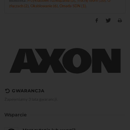
Biblioteka:
Przykładowe rozwiązania (3)
,
Trochę teorii (10)
,
O
złączach (2)
,
Okablowanie (6)
,
Omada SDN (1)
.
GWARANCJA
Zapewniamy 3 lata gwarancji.
Wsparcie