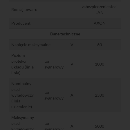
zabezpieczenie sieci
Rodzaj towaru
LAN
Producent
AXON
Dane techniczne
Napięcie maksymalne
V
60
Poziom
protekcji
tor
V
1000
układu (linia-
sygnałowy
linia)
Nominalny
prąd
tor
wyładowczy
A
2500
sygnałowy
(linia-
uziemienie)
Maksymalny
prąd
tor
A
5000
wyładowczy
sygnałowy