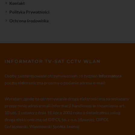
Kontakt
Polityka Prywatności
Ochrona środowiska
INFORMATOR TV-SAT CCTV WLAN
Osoby zainteresowane otrzymywaniem co tydzień
Informatora
pocztą elektroniczną prosimy o podanie adresu e-mail:
Wyrażam zgodę na otrzymywanie drogą elektroniczną na wskazany
przeze mnie adres e-mail informacji handlowej w rozumieniu art.
10 ust. 1 ustawy z dnia 18 lipca 2002 roku o świadczeniu usług
drogą elektroniczną od DIPOL sp. z o.o. (dawniej: DIPOL
Gołaszewski, Waśniowski Spółka Jawna)