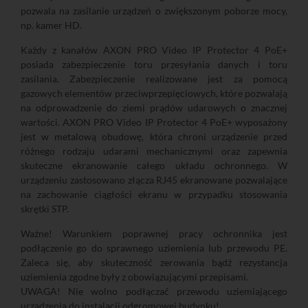
pozwala na zasilanie urządzeń o zwiększonym poborze mocy,
np. kamer HD.
Każdy z kanałów AXON PRO Video IP Protector 4 PoE+
posiada zabezpieczenie toru przesyłania danych i toru
zasilania. Zabezpieczenie realizowane jest za pomocą
gazowych elementów przeciwprzepięciowych, które pozwalają
na odprowadzenie do ziemi prądów udarowych o znacznej
wartości. AXON PRO Video IP Protector 4 PoE+ wyposażony
jest w metalową obudowę, która chroni urządzenie przed
różnego rodzaju udarami mechanicznymi oraz zapewnia
skuteczne ekranowanie całego układu ochronnego. W
urządzeniu zastosowano złącza RJ45 ekranowane pozwalające
na zachowanie ciągłości ekranu w przypadku stosowania
skrętki STP.
Ważne! Warunkiem poprawnej pracy ochronnika jest
podłączenie go do sprawnego uziemienia lub przewodu PE.
Zaleca się, aby skuteczność zerowania bądź rezystancja
uziemienia zgodne były z obowiązującymi przepisami.
UWAGA! Nie wolno podłączać przewodu uziemiającego
urządzenia do instalacji odgromowej budynku!