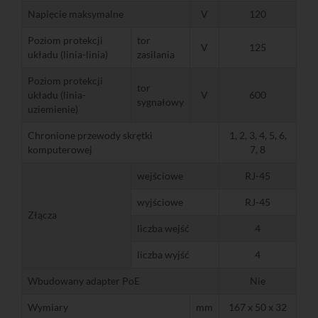
Napięcie maksymalne
V
120
Poziom protekcji
tor
V
125
układu (linia-linia)
zasilania
Poziom protekcji
tor
układu (linia-
V
600
sygnałowy
uziemienie)
Chronione przewody skrętki
1, 2, 3, 4, 5, 6,
komputerowej
7, 8
wejściowe
RJ-45
wyjściowe
RJ-45
Złącza
liczba wejść
4
liczba wyjść
4
Wbudowany adapter PoE
Nie
Wymiary
mm
167 x 50 x 32