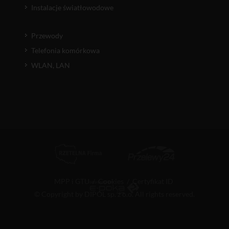
Instalacje światłowodowe
Przewody
Telefonia komórkowa
WLAN, LAN
MPP i GTU
/
Cookies
/
Certyfikat ID
© Copyright by DIPOL sp. z o.o. All rights reserved.