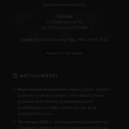
wsparciem technicznym.
Centrala:
ul. Ciepłownicza 40
31-574 Kraków, POLAND
Email:
dipol@dipol.com.pl
Tel.:
+48 12 644 29 13
Nasza sieć sprzedaży
AKTUALNOŚCI
Nowe drzewo towarów w e
-sklepie Dipola - dobierz
produkty w obrębie systemu. W e-sklepie Dipola
pojawiła się możliwość przeglądania oferty
produktowej pod kątem systemów, tzn. grup
kompatybilnych ze...
10 czerwca 2026 r.
- Jubileuszowa edycja konkursu
"Ciekawie o Antenach". To już dwudziesty piąty raz,