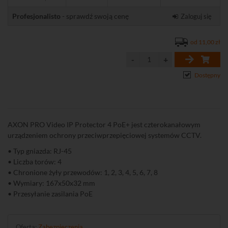
Profesjonalisto
- sprawdź swoją cenę
Zaloguj się
od 11,00 zł
Dostępny
AXON PRO Video IP Protector 4 PoE+ jest czterokanałowym
urządzeniem ochrony przeciwprzepięciowej systemów CCTV.
• Typ gniazda: RJ-45
• Liczba torów: 4
• Chronione żyły przewodów: 1, 2, 3, 4, 5, 6, 7, 8
• Wymiary: 167x50x32 mm
• Przesyłanie zasilania PoE
Oferta:
Zabezpieczenia