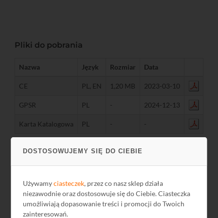
Pliki do pobrania
Nazwa
Język
Rozmiar
Data
CE
PL, EN
1,20 MB
2023-03-10
GPSR
PL
-
2024-12-13
Karta Katalogowa
PL
-
-
DOSTOSOWUJEMY SIĘ DO CIEBIE
Używamy
ciasteczek
, przez co nasz sklep działa
niezawodnie oraz dostosowuje się do Ciebie. Ciasteczka
umożliwiają dopasowanie treści i promocji do Twoich
zainteresowań.