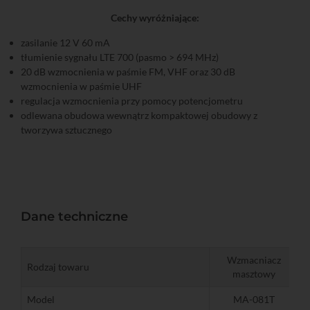
Cechy wyróżniające:
zasilanie 12 V 60 mA
tłumienie sygnału LTE 700 (pasmo > 694 MHz)
20 dB wzmocnienia w paśmie FM, VHF oraz 30 dB
wzmocnienia w paśmie UHF
regulacja wzmocnienia przy pomocy potencjometru
odlewana obudowa wewnątrz kompaktowej obudowy z
tworzywa sztucznego
Dane techniczne
Wzmacniacz
Rodzaj towaru
masztowy
Model
MA-081T