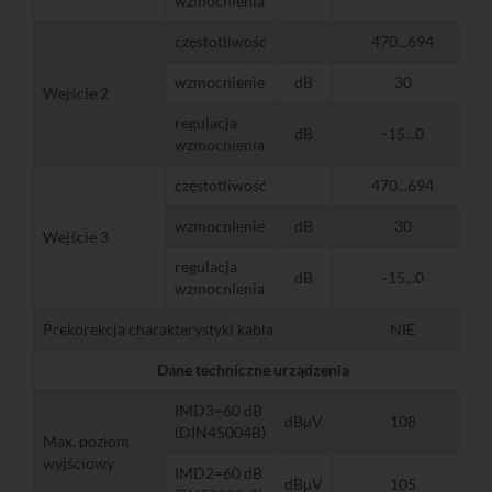
wzmocnienia
częstotliwość
470...694
wzmocnienie
dB
30
Wejście 2
regulacja
dB
-15...0
wzmocnienia
częstotliwość
470...694
wzmocnienie
dB
30
Wejście 3
regulacja
dB
-15...0
wzmocnienia
Prekorekcja charakterystyki kabla
NIE
Dane techniczne urządzenia
IMD3=60 dB
dBµV
108
(DIN45004B)
Max. poziom
wyjściowy
IMD2=60 dB
dBµV
105