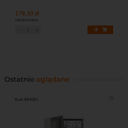
178,10 zł
15
144,80 zł netto
125
Ostatnio
oglądane
Kod: R81081