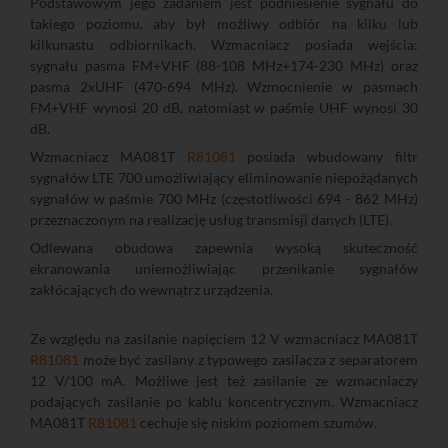
Podstawowym jego zadaniem jest podniesienie sygnału do
takiego poziomu, aby był możliwy odbiór na kilku lub
kilkunastu odbiornikach. Wzmacniacz posiada wejścia:
sygnału pasma FM+VHF (88-108 MHz+174-230 MHz) oraz
pasma 2xUHF (470-694 MHz). Wzmocnienie w pasmach
FM+VHF wynosi 20 dB, natomiast w paśmie UHF wynosi 30
dB.
Wzmacniacz MA081T
R81081
posiada wbudowany filtr
sygnałów LTE 700 umożliwiający eliminowanie niepożądanych
sygnałów w paśmie 700 MHz (częstotliwości 694 - 862 MHz)
przeznaczonym na realizację usług transmisji danych (LTE).
Odlewana obudowa zapewnia wysoką skuteczność
ekranowania uniemożliwiając przenikanie sygnałów
zakłócających do wewnątrz urządzenia.
Ze względu na zasilanie napięciem 12 V wzmacniacz MA081T
R81081
może być zasilany z typowego zasilacza z separatorem
12 V/100 mA. Możliwe jest też zasilanie ze wzmacniaczy
podających zasilanie po kablu koncentrycznym. Wzmacniacz
MA081T
R81081
cechuje się niskim poziomem szumów.