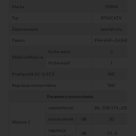
Marka
TERRA
Typ
RTV/CATV
Zastosowanie
zewnętrzny
Pasmo
FM+VHF+2xUHF
liczba wejść
3
Wejścia/Wyjścia
liczba wyjść
1
Przełącznik DC 0/12 V
NIE
Regulacja wzmocnienia
TAK
Parametry wzmocnienia
częstotliwość
88...108/174...230
wzmocnienie
dB
20
Wejście 1
regulacja
dB
-12...0