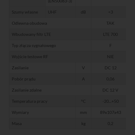
(EN50083-3)
Szumy własne
UHF
dB
<3
Odlewna obudowa
TAK
Wbudowany filtr LTE
LTE 700
Typ złącza sygnałowego
F
Wyjście testowe RF
NIE
Zasilanie
V
DC 12
Pobór prądu
A
0,06
Zasilanie zdalne
DC 12 V
Temperatura pracy
°C
-20...+50
Wymiary
mm
89x107x43
Masa
kg
0,2