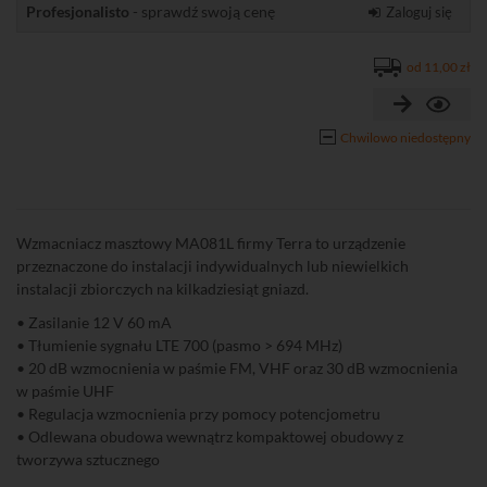
Profesjonalisto
- sprawdź swoją cenę
Zaloguj się
od 11,00 zł
Chwilowo niedostępny
Wzmacniacz masztowy MA081L firmy Terra to urządzenie
przeznaczone do instalacji indywidualnych lub niewielkich
instalacji zbiorczych na kilkadziesiąt gniazd.
• Zasilanie 12 V 60 mA
• Tłumienie sygnału LTE 700 (pasmo > 694 MHz)
• 20 dB wzmocnienia w paśmie FM, VHF oraz 30 dB wzmocnienia
w paśmie UHF
• Regulacja wzmocnienia przy pomocy potencjometru
• Odlewana obudowa wewnątrz kompaktowej obudowy z
tworzywa sztucznego