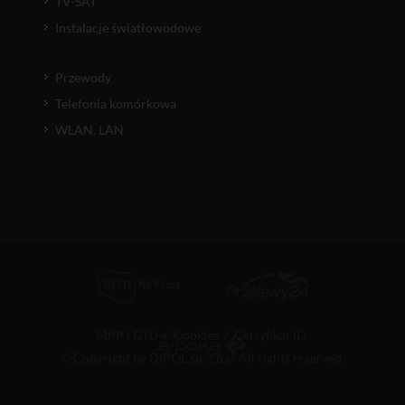
TV-SAT
Instalacje światłowodowe
Przewody
Telefonia komórkowa
WLAN, LAN
MPP i GTU
/
Cookies
/
Certyfikat ID
© Copyright by DIPOL sp. z o.o. All rights reserved.