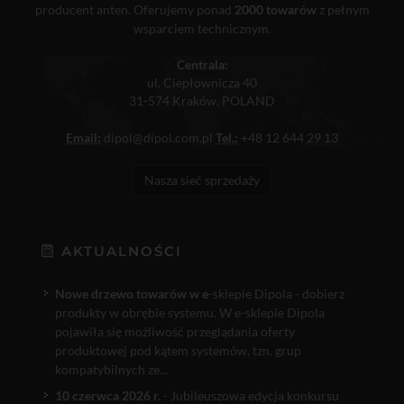
producent anten. Oferujemy ponad
2000 towarów
z pełnym
wsparciem technicznym.
Centrala:
ul. Ciepłownicza 40
31-574 Kraków, POLAND
Email:
dipol@dipol.com.pl
Tel.:
+48 12 644 29 13
Nasza sieć sprzedaży
AKTUALNOŚCI
Nowe drzewo towarów w e
-sklepie Dipola - dobierz
produkty w obrębie systemu. W e-sklepie Dipola
pojawiła się możliwość przeglądania oferty
produktowej pod kątem systemów, tzn. grup
kompatybilnych ze...
10 czerwca 2026 r.
- Jubileuszowa edycja konkursu