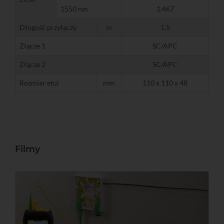
1550 nm
1.467
Długość przyłączy
m
1,5
Złącze 1
SC/APC
Złącze 2
SC/APC
Rozmiar etui
mm
110 x 110 x 48
Filmy