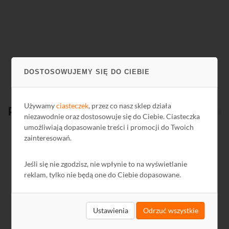
DOSTOSOWUJEMY SIĘ DO CIEBIE
Używamy
ciasteczek
, przez co nasz sklep działa
Produkty
powiązane
niezawodnie oraz dostosowuje się do Ciebie. Ciasteczka
umożliwiają dopasowanie treści i promocji do Twoich
zainteresowań.
Kod: L5835
Ko
Jeśli się nie zgodzisz, nie wpłynie to na wyświetlanie
reklam, tylko nie będą one do Ciebie dopasowane.
Ustawienia
Odrzuć wszystkie