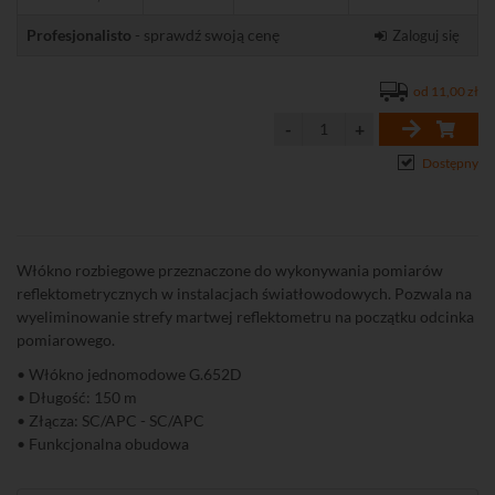
Profesjonalisto
- sprawdź swoją cenę
Zaloguj się
od 11,00 zł
Dostępny
Włókno rozbiegowe przeznaczone do wykonywania pomiarów
reflektometrycznych w instalacjach światłowodowych. Pozwala na
wyeliminowanie strefy martwej reflektometru na początku odcinka
pomiarowego.
• Włókno jednomodowe G.652D
• Długość: 150 m
• Złącza: SC/APC - SC/APC
• Funkcjonalna obudowa