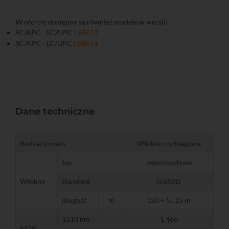
W ofercie dostępne są również modele w wersji:
SC/APC - SC/UPC
L58512
SC/APC - LC/UPC
L58514
Dane techniczne
Rodzaj towaru
Włókno rozbiegowe
typ
jednomodowe
Włókno
standard
G.652D
długość
m
150 + 5...15 m
1310 nm
1.466
EIOR