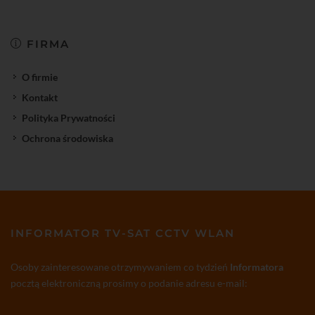
FIRMA
O firmie
Kontakt
Polityka Prywatności
Ochrona środowiska
INFORMATOR TV-SAT CCTV WLAN
Osoby zainteresowane otrzymywaniem co tydzień
Informatora
pocztą elektroniczną prosimy o podanie adresu e-mail: