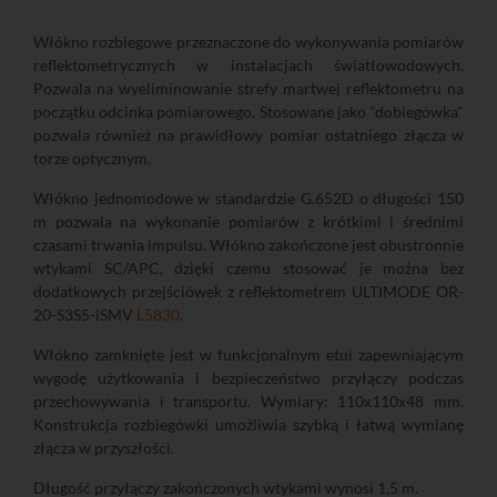
Włókno rozbiegowe przeznaczone do wykonywania pomiarów
reflektometrycznych w instalacjach światłowodowych.
Pozwala na wyeliminowanie strefy martwej reflektometru na
początku odcinka pomiarowego. Stosowane jako "dobiegówka"
pozwala również na prawidłowy pomiar ostatniego złącza w
torze optycznym.
Włókno jednomodowe w standardzie G.652D o długości 150
m pozwala na wykonanie pomiarów z krótkimi i średnimi
czasami trwania impulsu. Włókno zakończone jest obustronnie
wtykami SC/APC, dzięki czemu stosować je można bez
dodatkowych przejściówek z reflektometrem ULTIMODE OR-
20-S3S5-iSMV
L5830
.
Włókno zamknięte jest w funkcjonalnym etui zapewniającym
wygodę użytkowania i bezpieczeństwo przyłączy podczas
przechowywania i transportu. Wymiary: 110x110x48 mm.
Konstrukcja rozbiegówki umożliwia szybką i łatwą wymianę
złącza w przyszłości.
Długość przyłączy zakończonych wtykami wynosi 1,5 m.