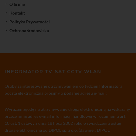
O firmie
Kontakt
Polityka Prywatności
Ochrona środowiska
INFORMATOR TV-SAT CCTV WLAN
Osoby zainteresowane otrzymywaniem co tydzień
Informatora
pocztą elektroniczną prosimy o podanie adresu e-mail:
Wyrażam zgodę na otrzymywanie drogą elektroniczną na wskazany
przeze mnie adres e-mail informacji handlowej w rozumieniu art.
10 ust. 1 ustawy z dnia 18 lipca 2002 roku o świadczeniu usług
drogą elektroniczną od DIPOL sp. z o.o. (dawniej: DIPOL