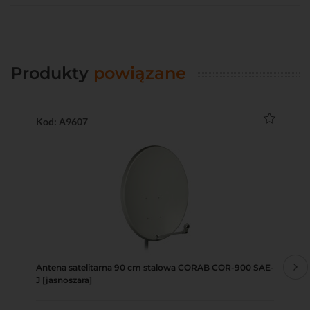
Produkty
powiązane
Kod: A9607
Ko
Antena satelitarna 90 cm stalowa CORAB COR-900 SAE-
Kon
J [jasnoszara]
0,