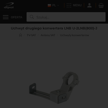
PL
MENU
OFERTA
Uchwyt drugiego konwertera LNB U-2LNB(800)-J
TV-SAT
Anteny SAT
Uchwyty konwerterów