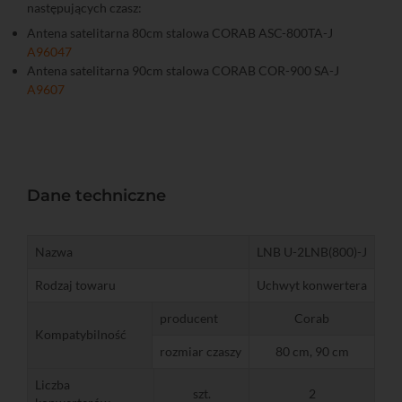
następujących czasz:
Antena satelitarna 80cm stalowa CORAB ASC-800TA-J
A96047
Antena satelitarna 90cm stalowa CORAB COR-900 SA-J
A9607
Dane techniczne
Nazwa
LNB U-2LNB(800)-J
Rodzaj towaru
Uchwyt konwertera
producent
Corab
Kompatybilność
rozmiar czaszy
80 cm, 90 cm
Liczba
szt.
2