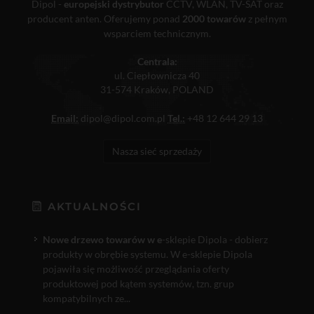
Dipol -
europejski dystrybutor
CCTV, WLAN, TV-SAT oraz
producent anten. Oferujemy ponad
2000 towarów
z pełnym
wsparciem technicznym.
Centrala:
ul. Ciepłownicza 40
31-574 Kraków, POLAND
Email:
dipol@dipol.com.pl
Tel.:
+48 12 644 29 13
Nasza sieć sprzedaży
AKTUALNOŚCI
Nowe drzewo towarów w e
-sklepie Dipola - dobierz
produkty w obrębie systemu. W e-sklepie Dipola
pojawiła się możliwość przeglądania oferty
produktowej pod kątem systemów, tzn. grup
kompatybilnych ze...