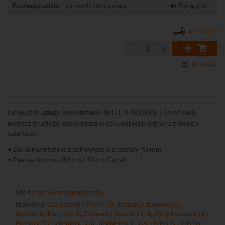
Profesjonalisto
- sprawdź swoją cenę
Zaloguj się
od 11,00 zł
Dostępny
Uchwyt drugiego konwertera LNB U-2LNB(800)-J umożliwia
montaż drugiego konwertera w celu odbioru sygnału z dwóch
satelitów.
• Do konwerterów z uchwytem o średnicy 40 mm
• Pasuje do czasz 80 cm i 90 cm Corab
Oferta:
Uchwyty konwerterów
Biblioteka:
O antenach TV-SAT (3)
,
Instalacje domowe (5)
,
Instalacje zbiorcze (16)
,
Elementy instalacji (14)
,
Projektowanie (4)
,
Pomiary (4)
,
Schematy (13)
,
Trochę teorii (12)
,
DVB-T & DAB (9)
,