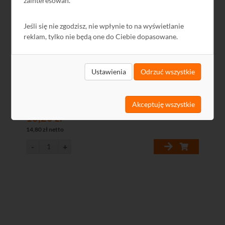
zainteresowań.
Jeśli się nie zgodzisz, nie wpłynie to na wyświetlanie
reklam, tylko nie będą one do Ciebie dopasowane.
Ustawienia
Odrzuć wszystkie
Uchwyt drugiego konwertera LNB U-2LNB(800)-J
Akceptuję wszystkie
18,20 zł
14,80 zł netto