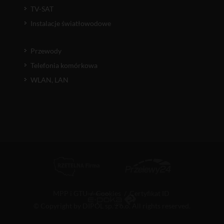
TV-SAT
Instalacje światłowodowe
Przewody
Telefonia komórkowa
WLAN, LAN
MPP i GTU
/
Cookies
/
Certyfikat ID
© Copyright by DIPOL sp. z o.o. All rights reserved.