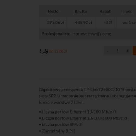
Netto
Brutto
Rabat
Ilość
395,06 zł
485,92 zł
0 %
od 1 sz
Profesjonalisto
- sprawdź swoją cenę
od 11,00 zł
Gigabitowy przełącznik TP-LinkT2500G-10TS posia
sloty SFP. Urządzenie jest zarządzalne i obsługuje
funkcje warstwy 2 i 3-ej.
• Liczba portów Ethernet 10/100 Mb/s: 0
• Liczba portów Ethernet 10/100/1000 Mb/s: 8
• Liczba portów SFP: 2
• Zarządzalny (L2+)