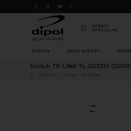
Facebook
Youtube
dipol@dipol.com.pl
+48
OFERTY
SPECJALNE
12
644
OFERTA
BAZA WIEDZY
INFO
29 13
Switch TP-LINK TL-SG3210 (2500
WLAN, LAN
Switche
Zarządzalne