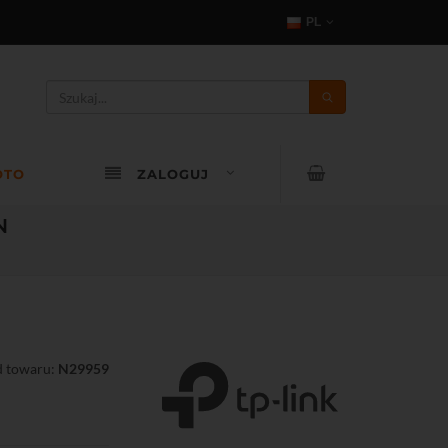
PL
OTO
ZALOGUJ
N
 towaru:
N29959