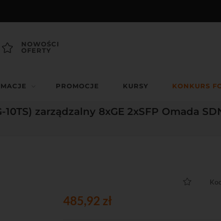
NOWOŚCI
OFERTY
RMACJE
PROMOCJE
KURSY
KONKURS F
G-10TS) zarządzalny 8xGE 2xSFP Omada SD
Kod
485,92 zł