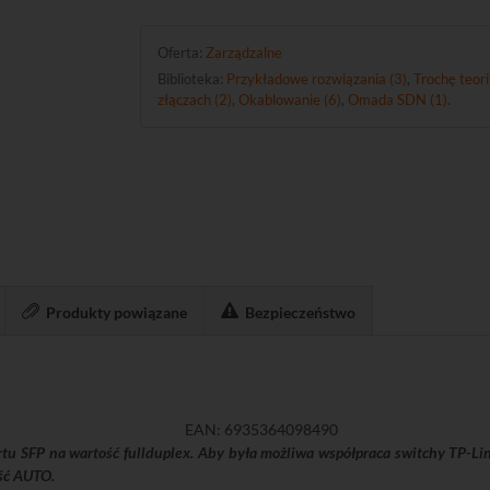
Oferta:
Zarządzalne
Biblioteka:
Przykładowe rozwiązania (3)
,
Trochę teori
złączach (2)
,
Okablowanie (6)
,
Omada SDN (1)
.
Produkty powiązane
Bezpieczeństwo
EAN: 6935364098490
rtu SFP na wartość fullduplex. Aby była możliwa współpraca switchy TP-L
ość AUTO.