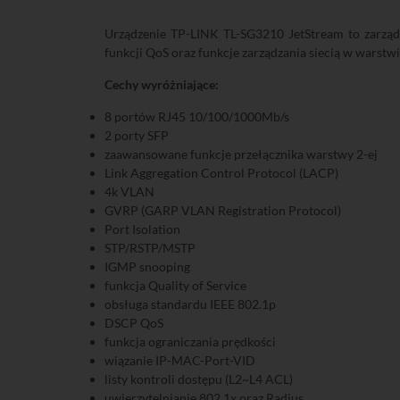
Urządzenie TP-LINK TL-SG3210 JetStream to zarzą
funkcji QoS oraz funkcje zarządzania siecią w warstwi
Cechy wyróżniające:
8 portów RJ45 10/100/1000Mb/s
2 porty SFP
zaawansowane funkcje przełącznika warstwy 2-ej
Link Aggregation Control Protocol (LACP)
4k VLAN
GVRP (GARP VLAN Registration Protocol)
Port Isolation
STP/RSTP/MSTP
IGMP snooping
funkcja Quality of Service
obsługa standardu IEEE 802.1p
DSCP QoS
funkcja ograniczania prędkości
wiązanie IP-MAC-Port-VID
listy kontroli dostępu (L2~L4 ACL)
uwierzytelnianie 802.1x oraz Radius