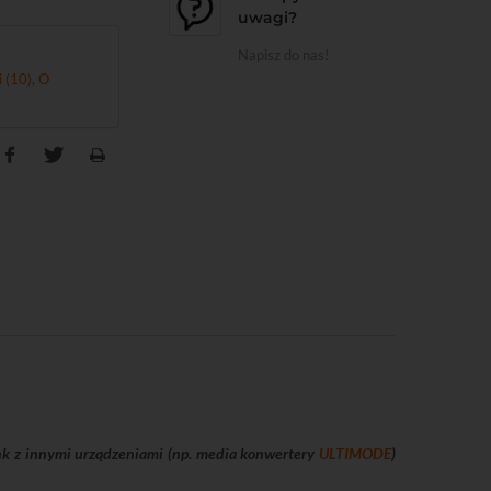
uwagi?
Napisz do nas!
i (10)
,
O
ink z innymi urządzeniami (np. media konwertery
ULTIMODE
)