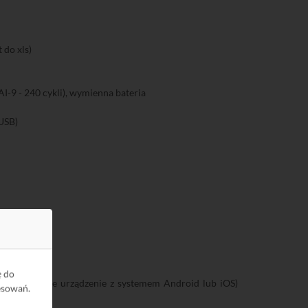
 do xls)
I-9 - 240 cykli), wymienna bateria
USB)
cja
ę do
fona (lub inne urządzenie z systemem Android lub iOS)
esowań.