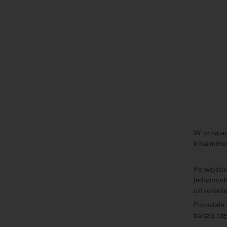
W przypad
kilka minu
Po wejści
jednomodo
ustawienie
Pozostałe 
dalszej cz