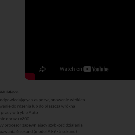
óżniające:
w odpowiadających za pozycjonowanie włókien
anie do rdzenia lub do płaszcza włókna
 pracy w trybie Auto
nie obrazu x300
y procesor zapewniający szybkość działania
spawania 6 sekund (model AI-9 - 5 sekund)