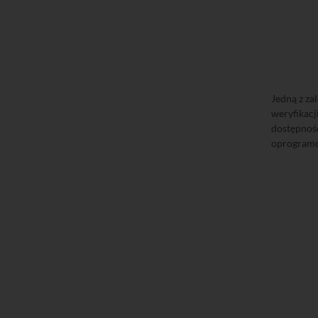
Jedną z za
weryfikac
dostępno
oprogramo