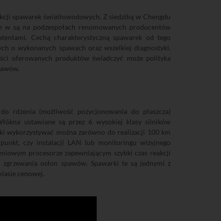
odukcji spawarek światłowodowych. Z siedzibą w Chengdu
ane w są na podzespołach renomowanych producentów
patentami. Cechą charakterystyczną spawarek od tego
nych o wykonanych spawach oraz wszelkiej diagnostyki.
kości oferowanych produktów świadczyć może polityka
pawów.
 do rdzenia (możliwość pozycjonowania do płaszcza)
ókna ustawiane są przez 6 wysokiej klasy silników
warki wykorzystywać można zarówno do realizacji 100 km
 punkt, czy instalacji LAN lub monitoringu wizyjnego
niowym procesorze zapewniającym szybki czas reakcji
i zgrzewania osłon spawów. Spawarki te są jednymi z
klasie cenowej.