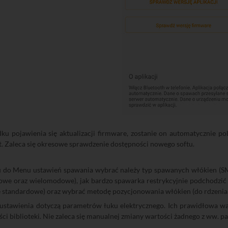
ku pojawienia się aktualizacji firmware, zostanie on automatycznie p
t. Zaleca się okresowe sprawdzenie dostępności nowego softu.
u do Menu ustawień spawania wybrać należy typ spawanych włókien (
we oraz wielomodowe), jak bardzo spawarka restrykcyjnie podchodzić m
 standardowe) oraz wybrać metodę pozycjonowania włókien (do rdzenia 
ustawienia dotyczą parametrów łuku elektrycznego. Ich prawidłowa war
ęści biblioteki. Nie zaleca się manualnej zmiany wartości żadnego z ww. 