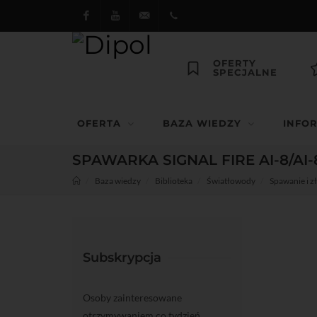
Facebook
Youtube
dipol@dipol.com.pl
+48
OFERTY
SPECJALNE
12
644
OFERTA
BAZA WIEDZY
INFO
29 13
SPAWARKA SIGNAL FIRE AI-8/AI
Baza wiedzy
Biblioteka
Światłowody
Spawanie i z
Subskrypcja
Osoby zainteresowane
otrzymywaniem co tydzień