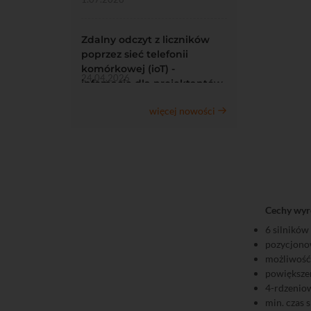
Zdalny odczyt z liczników
poprzez sieć telefonii
komórkowej (ioT) -
24.04.2026
infomacje dla projektantów
więcej nowości
Cechy wyr
6 silnikó
pozycjonow
możliwość
powiększe
4-rdzeniow
min. czas 