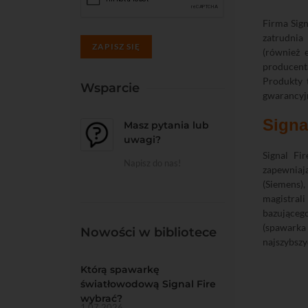
Firma Sign
zatrudnia
ZAPISZ SIĘ
(również 
producent
Produkty 
Wsparcie
gwarancyj
Signal
Masz pytania lub
uwagi?
Signal Fi
Napisz do nas!
zapewniaj
(Siemens),
magistral
bazująceg
(spawarka
Nowości w bibliotece
najszybszy
Którą spawarkę
światłowodową Signal Fire
wybrać?
1.07.2026