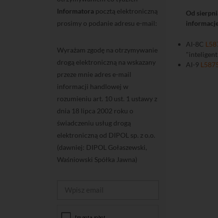
Informatora
pocztą elektroniczną
Od sierpn
prosimy o podanie adresu e-mail:
informacje
AI-8C
L58
Wyrażam zgodę na otrzymywanie
"inteligen
drogą elektroniczną na wskazany
AI-9
L587
przeze mnie adres e-mail
informacji handlowej w
rozumieniu art. 10 ust. 1 ustawy z
dnia 18 lipca 2002 roku o
świadczeniu usług drogą
elektroniczną od DIPOL sp. z o.o.
(dawniej: DIPOL Gołaszewski,
Waśniowski Spółka Jawna)