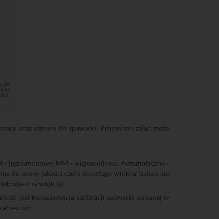
obrany oraz wgrany do spawarki. Proces ten zająć może
SM - jednomodowe, MM - wielomodowe, Automatyczny -
a do oceny jakości czoła dociętego włókna (zaleca się
lub płaszcza włókna).
tość jest konsekwencją kalibracji spawarki opisanej w
parametrów.