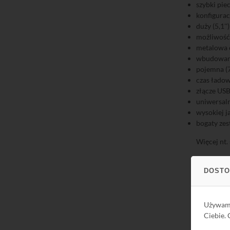
szybki pie
konfigurac
duży (5,1'
możliwość 
metalowa 
wbudowana
pojemna (7
czas ładow
złącze USB
uniwersal
wysokiej j
bogaty ze
Więcej nt.
Więcej nt.
DOSTO
Jak z
Używa
Przed prz
Ciebie.
dedykowane