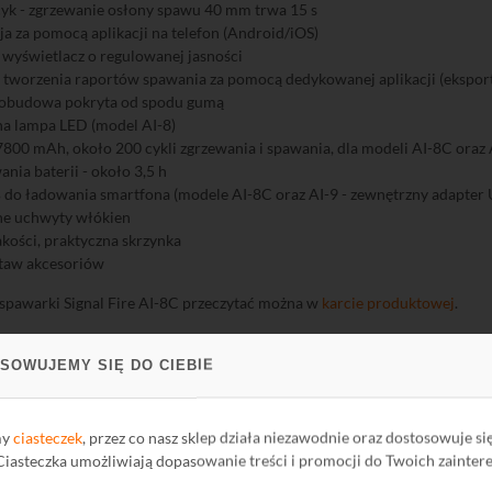
cyk - zgrzewanie osłony spawu 40 mm trwa 15 s
ja za pomocą aplikacji na telefon (Android/iOS)
') wyświetlacz o regulowanej jasności
tworzenia raportów spawania za pomocą dedykowanej aplikacji (eksport
obudowa pokryta od spodu gumą
 lampa LED (model AI-8)
800 mAh, około 200 cykli zgrzewania i spawania, dla modeli AI-8C oraz A
ania baterii - około 3,5 h
 do ładowania smartfona (modele AI-8C oraz AI-9 - zewnętrzny adapter 
ne uchwyty włókien
akości, praktyczna skrzynka
staw akcesoriów
 spawarki Signal Fire AI-8C przeczytać można w
karcie produktowej
.
 spawarki Signal Fire AI-9 przeczytać można w
karcie produktowej
.
SOWUJEMY SIĘ DO CIEBIE
acząć spawać? - ustawienia i konfigura
my
ciasteczek
, przez co nasz sklep działa niezawodnie oraz dostosowuje si
ystąpieniem do pracy ze spawarką konieczne jest ściągnięcie na smart
 Ciasteczka umożliwiają dopasowanie treści i promocji do Twoich zainter
j aplikacji dostępnej w sklepie
Google Play
oraz
AppStore
.