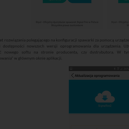
let rozwiązania polegającego na konfiguracji spawarki za pomocą urządzeni
ji dostępności nowszych wersji oprogramowania dla urządzenia. U
ść nowego softu na stronie producenta, czy dystrybutora. W ty
wania" w głównym oknie aplikacji.