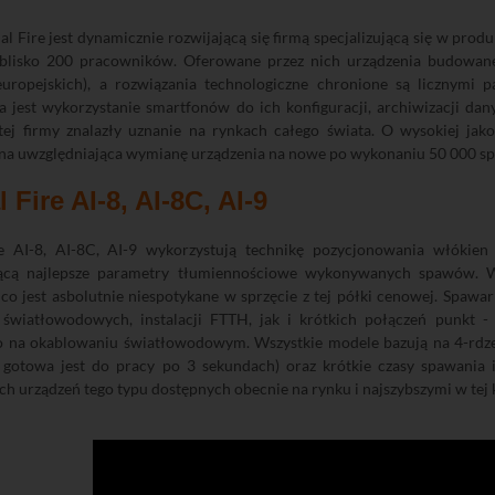
al Fire jest dynamicznie rozwijającą się firmą specjalizującą się w pr
 blisko 200 pracowników. Oferowane przez nich urządzenia budow
europejskich), a rozwiązania technologiczne chronione są licznymi 
a jest wykorzystanie smartfonów do ich konfiguracji, archiwizacji da
tej firmy znalazły uznanie na rynkach całego świata. O wysokiej ja
na uwzględniająca wymianę urządzenia na nowe po wykonaniu 50 000 s
 Fire AI-8, AI-8C, AI-9
re AI-8, AI-8C, AI-9 wykorzystują technikę pozycjonowania włókien
ącą najlepsze parametry tłumiennościowe wykonywanych spawów. Wł
 co jest asbolutnie niespotykane w sprzęcie z tej półki cenowej. Spa
i światłowodowych, instalacji FTTH, jak i krótkich połączeń punkt -
o na okablowaniu światłowodowym. Wszystkie modele bazują na 4-rdze
 gotowa jest do pracy po 3 sekundach) oraz krótkie czasy spawania 
ch urządzeń tego typu dostępnych obecnie na rynku i najszybszymi w tej 