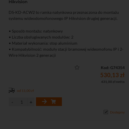
Hikvision
DS-KD-ACW2 to ramka natynkowa przeznaczona do montażu
systemu wideodomofonowego IP Hikvision drugiej generacji.
• Sposób montażu: natynkowy
• Liczba obsługiwanych modułów: 2
• Materiał wykonania: stop aluminium
• Kompatybilność: moduły stacji bramowej wideomofonu IP i 2-
Wire Hikvision 2 generacji
Kod: G74354
530,13 zł
431,00 zł netto
od 11,00 zł
Dostępny