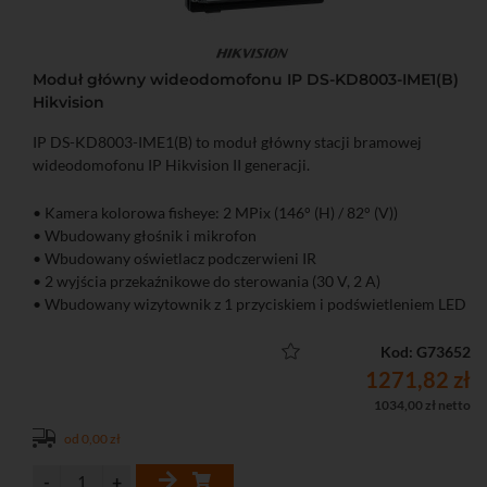
Moduł główny wideodomofonu IP DS-KD8003-IME1(B)
Hikvision
IP DS-KD8003-IME1(B) to moduł główny stacji bramowej
wideodomofonu IP Hikvision II generacji.
• Kamera kolorowa fisheye: 2 MPix (146° (H) / 82° (V))
• Wbudowany głośnik i mikrofon
• Wbudowany oświetlacz podczerwieni IR
• 2 wyjścia przekaźnikowe do sterowania (30 V, 2 A)
• Wbudowany wizytownik z 1 przyciskiem i podświetleniem LED
• 4 wejścia alarmowe
• Funkcje obrazu: BLC, DNR, WRD
Kod: G73652
• Kompatybilność z ramkami z serii DS-KD-XXX
1271,82 zł
• Maksymalna rozbudowa do 8 modułów
1034,00 zł netto
• Obsługa do 6 tys. tagów, 500 monitorów, 16 stacji
od 0,00 zł
podrzędnych, 8 rozszerzeń dla stacji w trybie doorphone, 2 tys.
użytkowników
• Obsługa zdalna za pomocą aplikacji Hik-Connect (wymagany