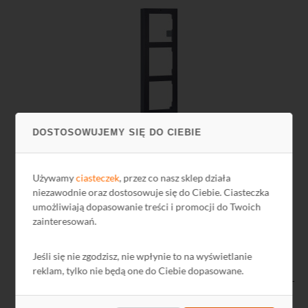
DOSTOSOWUJEMY SIĘ DO CIEBIE
Obudowa natynkowa DS-KD-ACW3 3-modułowa
Hikvision
Używamy
ciasteczek
, przez co nasz sklep działa
niezawodnie oraz dostosowuje się do Ciebie. Ciasteczka
DS-KD-ACW3 to ramka natynkowa przeznaczona do montażu
umożliwiają dopasowanie treści i promocji do Twoich
systemu wideodomofonowego IP Hikvision drugiej generacji.
zainteresowań.
• Sposób montażu: natynkowy
• Liczba obsługiwanych modułów: 3
Jeśli się nie zgodzisz, nie wpłynie to na wyświetlanie
• Materiał wykonania: stop aluminium
reklam, tylko nie będą one do Ciebie dopasowane.
• Kompatybilność: moduły stacji bramowej wideomofonu IP i 2-
Wire Hikvision 2 generacji