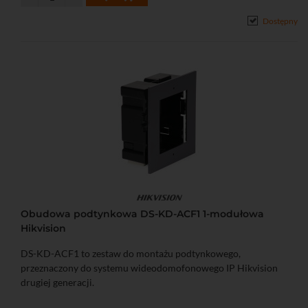
monitor wideodomofonowy)
Dostępny
• Wyjście do zasilania elektrozaczepu: DC 12 V / 0,5 A
• Konfiguracja za pomocą iVMS-4200
• Zasilanie DC 12 V lub PoE (802.3 af)
Obudowa podtynkowa DS-KD-ACF1 1-modułowa
Hikvision
DS-KD-ACF1 to zestaw do montażu podtynkowego,
przeznaczony do systemu wideodomofonowego IP Hikvision
drugiej generacji.