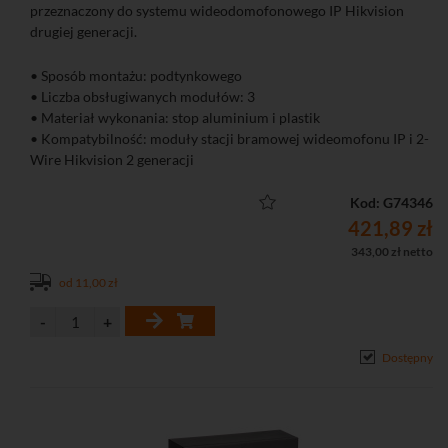
przeznaczony do systemu wideodomofonowego IP Hikvision
drugiej generacji.
• Sposób montażu: podtynkowego
• Liczba obsługiwanych modułów: 3
• Materiał wykonania: stop aluminium i plastik
• Kompatybilność: moduły stacji bramowej wideomofonu IP i 2-
Wire Hikvision 2 generacji
Kod: G74346
421,89 zł
343,00 zł netto
od 11,00 zł
Dostępny