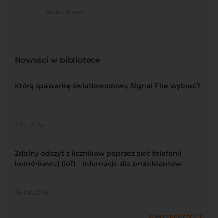
Napisz do nas!
Nowości w bibliotece
Którą spawarkę światłowodową Signal Fire wybrać?
1.07.2026
Zdalny odczyt z liczników poprzez sieć telefonii
komórkowej (ioT) - infomacje dla projektantów
24.04.2026
więcej nowości