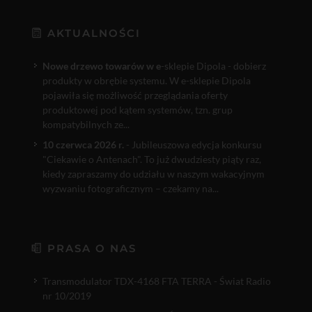
AKTUALNOŚCI
Nowe drzewo towarów w e
-sklepie Dipola - dobierz
produkty w obrębie systemu. W e-sklepie Dipola
pojawiła się możliwość przeglądania oferty
produktowej pod kątem systemów, tzn. grup
kompatybilnych ze...
10 czerwca 2026 r.
- Jubileuszowa edycja konkursu
"Ciekawie o Antenach". To już dwudziesty piąty raz,
kiedy zapraszamy do udziału w naszym wakacyjnym
wyzwaniu fotograficznym – czekamy na...
PRASA O NAS
Transmodulator TDX-4168 FTA TERRA - Świat Radio
nr 10/2019