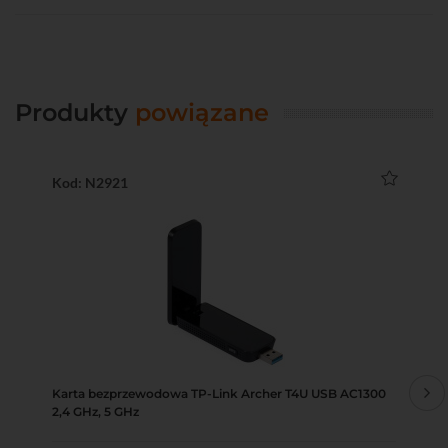
Produkty
powiązane
Kod: N2921
Ko
Karta bezprzewodowa TP-Link Archer T4U USB AC1300
Sw
2,4 GHz, 5 GHz