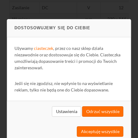
Zasilanie
DC
V
12
Wymiary
mm
230 x 144 x 35
DOSTOSOWUJEMY SIĘ DO CIEBIE
Sposoób montażu
Desktop
Certyfikaty
CE/FCC
Używamy
ciasteczek
, przez co nasz sklep działa
instrukcja obsługi
niezawodnie oraz dostosowuje się do Ciebie. Ciasteczka
Zawartość opakowania
router, zasilacz
umożliwiają dopasowanie treści i promocji do Twoich
zainteresowań.
Środowisko pracy
pracy
℃
0...+40
Jeśli się nie zgodzisz, nie wpłynie to na wyświetlanie
Temperatura
reklam, tylko nie będą one do Ciebie dopasowane.
przechowywania
℃
-40...+70
powietrza
%
10...90
Wilgotność
Ustawienia
Odrzuć wszystkie
przechowywania
%
5...90
Akceptuję wszystkie