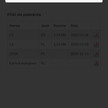
Pliki do pobrania
Nazwa
Język
Rozmiar
Data
CE
EN
1,54 MB
2022-03-28
CE
PL
1,54 MB
2022-03-28
GPSR
PL
-
2024-12-13
Karta Katalogowa
PL
-
-