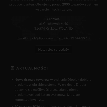
producent anten. Oferujemy ponad
2000 towarów
z pełnym
wsparciem technicznym.
Centrala:
ul. Ciepłownicza 40
31-574 Kraków, POLAND
Email:
dipol@dipol.com.pl
Tel.:
+48 12 644 29 13
Nasza sieć sprzedaży
AKTUALNOŚCI
Nowe drzewo towarów w e
-sklepie Dipola - dobierz
produkty w obrębie systemu. W e-sklepie Dipola
pojawiła się możliwość przeglądania oferty
produktowej pod kątem systemów, tzn. grup
kompatybilnych ze...
10 czerwca 2026 r.
- Jubileuszowa edycja konkursu