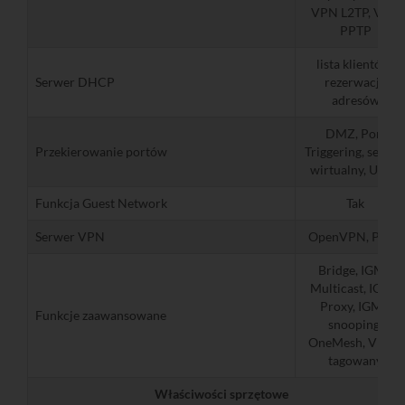
VPN L2TP, VPN
PPTP
lista klientów,
Serwer DHCP
rezerwacja
adresów
DMZ, Port
Przekierowanie portów
Triggering, serwe
wirtualny, UPnP
Funkcja Guest Network
Tak
Serwer VPN
OpenVPN, PPTP
Bridge, IGMP
Multicast, IGMP
Proxy, IGMP
Funkcje zaawansowane
snooping,
OneMesh, VLAN
tagowany
Właściwości sprzętowe