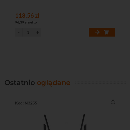
118,56 zł
88
96,39 zł netto
72,
Ostatnio
oglądane
Kod: N3255