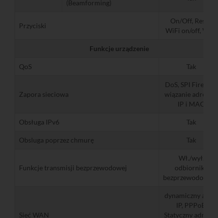
(Beamforming)
On/Off, Reset,
Przyciski
WiFi on/off, WPS
Funkcje urządzenie
QoS
Tak
DoS, SPI Firewall,
Zapora sieciowa
wiązanie adresów
IP i MAC
Obsługa IPv6
Tak
Obsluga poprzez chmurę
Tak
Wł./wył.
Funkcje transmisji bezprzewodowej
odbiornika
bezprzewodoweg
dynamiczny adre
IP, PPPoE,
Sieć WAN
Statyczny adres IP