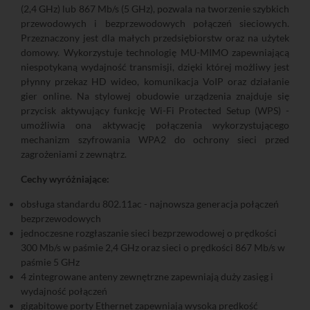
(2,4 GHz) lub 867 Mb/s (5 GHz), pozwala na tworzenie szybkich
przewodowych i bezprzewodowych połączeń sieciowych.
Przeznaczony jest dla małych przedsiębiorstw oraz na użytek
domowy. Wykorzystuje technologię MU-MIMO zapewniającą
niespotykaną wydajność transmisji, dzięki której możliwy jest
płynny przekaz HD wideo, komunikacja VoIP oraz działanie
gier online. Na stylowej obudowie urządzenia znajduje się
przycisk aktywujący funkcję Wi-Fi Protected Setup (WPS) -
umożliwia ona aktywację połączenia wykorzystującego
mechanizm szyfrowania WPA2 do ochrony sieci przed
zagrożeniami z zewnątrz.
Cechy wyróżniające:
obsługa standardu 802.11ac - najnowsza generacja połączeń
bezprzewodowych
jednoczesne rozgłaszanie sieci bezprzewodowej o prędkości
300 Mb/s w paśmie 2,4 GHz oraz sieci o prędkości 867 Mb/s w
paśmie 5 GHz
4 zintegrowane anteny zewnętrzne zapewniają duży zasięg i
wydajność połączeń
gigabitowe porty Ethernet zapewniają wysoką prędkość