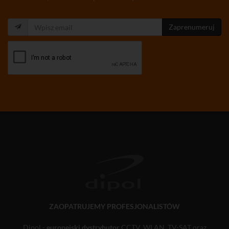
Zaprenumeruj
ZAOPATRUJEMY PROFESJONALISTÓW
Dipol -
europejski dystrybutor
CCTV, WLAN, TV-SAT oraz