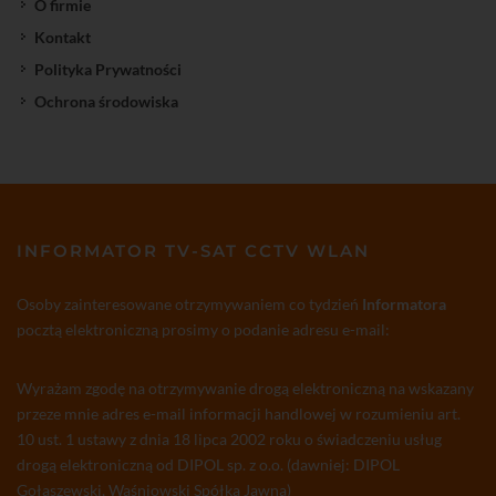
O firmie
Kontakt
Polityka Prywatności
Ochrona środowiska
INFORMATOR TV-SAT CCTV WLAN
Osoby zainteresowane otrzymywaniem co tydzień
Informatora
pocztą elektroniczną prosimy o podanie adresu e-mail:
Wyrażam zgodę na otrzymywanie drogą elektroniczną na wskazany
przeze mnie adres e-mail informacji handlowej w rozumieniu art.
10 ust. 1 ustawy z dnia 18 lipca 2002 roku o świadczeniu usług
drogą elektroniczną od DIPOL sp. z o.o. (dawniej: DIPOL
Gołaszewski, Waśniowski Spółka Jawna)