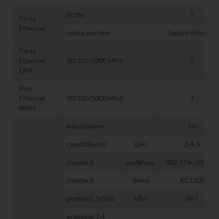
liczba
5
Porty
Ethernet
rodzaj portów
Gigabit Ethernet
Porty
Ethernet
10/100/1000 Mb/s
5
LAN
Port
Ethernet
10/100/1000 Mb/s
1
WAN
wbudowane
Tak
częstotliwość
GHz
2,4, 5
standard
podgrupy
802.11ac (WiFi 5)
standard
klasa
AC1200
prędkość 5 GHz
Mb/s
867
prędkość 2,4