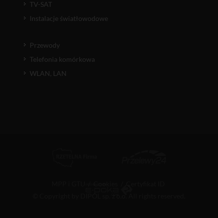
TV-SAT
Instalacje światłowodowe
Przewody
Telefonia komórkowa
WLAN, LAN
MPP i GTU
/
Cookies
/
Certyfikat ID
© Copyright by DIPOL sp. z o.o. All rights reserved.