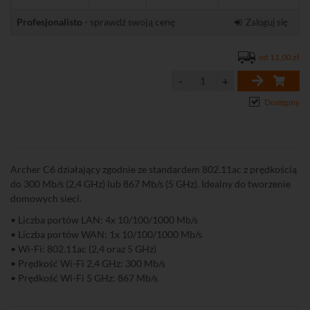
Profesjonalisto
- sprawdź swoją cenę
Zaloguj się
od 11,00 zł
Dostępny
Archer C6 działający zgodnie ze standardem 802.11ac z prędkością
do 300 Mb/s (2,4 GHz) lub 867 Mb/s (5 GHz). Idealny do tworzenie
domowych sieci.
• Liczba portów LAN: 4x 10/100/1000 Mb/s
• Liczba portów WAN: 1x 10/100/1000 Mb/s
• Wi-Fi: 802.11ac (2,4 oraz 5 GHz)
• Prędkość Wi-Fi 2,4 GHz: 300 Mb/s
• Prędkość Wi-Fi 5 GHz: 867 Mb/s