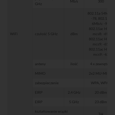
Mb/s
300
GHz
802.11a 54Mb/s:
-78, 802.11a
6Mb/s: -93,
802.11ac HT20
WiFi
czułość 5 GHz
dBm
mcs8: -69,
802.11ac HT40
mcs9: -65,
802.11ac HT80
mcs9: -62
anteny
ilość
4 x zewnętrza
MIMO
2x2 MU-MIMO
zabezpieczenie
WPA, WPA2
EIRP
2,4 GHz
20 dBm
EIRP
5 GHz
23 dBm
kształtowanie wiązki
Tak