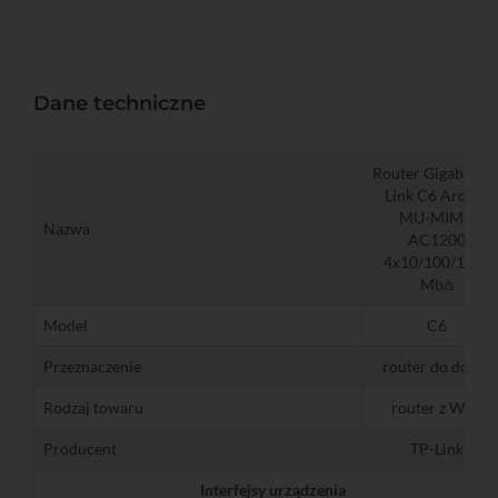
Dane techniczne
Router Gigabit TP
Link C6 Archer
MU-MIMO
Nazwa
AC1200
4x10/100/1000
Mb/s
Model
C6
Przeznaczenie
router do domu
Rodzaj towaru
router z WiFi
Producent
TP-Link
Interfejsy urządzenia