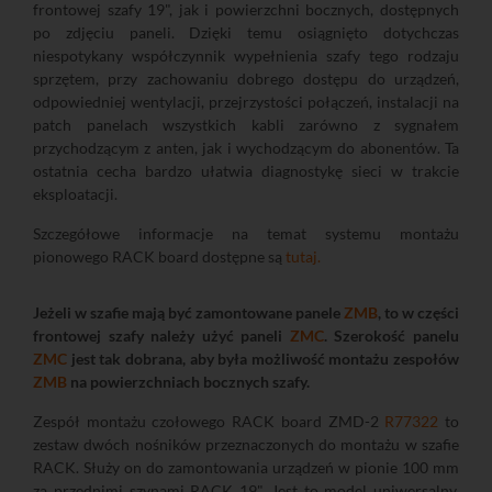
frontowej szafy 19", jak i powierzchni bocznych, dostępnych
po zdjęciu paneli. Dzięki temu osiągnięto dotychczas
niespotykany współczynnik wypełnienia szafy tego rodzaju
sprzętem, przy zachowaniu dobrego dostępu do urządzeń,
odpowiedniej wentylacji, przejrzystości połączeń, instalacji na
patch panelach wszystkich kabli zarówno z sygnałem
przychodzącym z anten, jak i wychodzącym do abonentów. Ta
ostatnia cecha bardzo ułatwia diagnostykę sieci w trakcie
eksploatacji.
Szczegółowe informacje na temat systemu montażu
pionowego RACK board dostępne są
tutaj.
Jeżeli w szafie mają być zamontowane panele
ZMB
, to w części
frontowej szafy należy użyć paneli
ZMC
. Szerokość panelu
ZMC
jest tak dobrana, aby była możliwość montażu zespołów
ZMB
na powierzchniach bocznych szafy.
Zespół montażu czołowego RACK board ZMD-2
R77322
to
zestaw dwóch nośników przeznaczonych do montażu w szafie
RACK. Służy on do zamontowania urządzeń w pionie 100 mm
za przednimi szynami RACK 19". Jest to model uniwersalny.