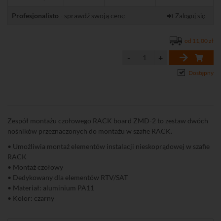
Profesjonalisto
- sprawdź swoją cenę
Zaloguj się
od 11,00 zł
Dostępny
Zespół montażu czołowego RACK board ZMD-2 to zestaw dwóch
nośników przeznaczonych do montażu w szafie RACK.
• Umożliwia montaż elementów instalacji nieskoprądowej w szafie
RACK
• Montaż czołowy
• Dedykowany dla elementów RTV/SAT
• Materiał: aluminium PA11
• Kolor: czarny