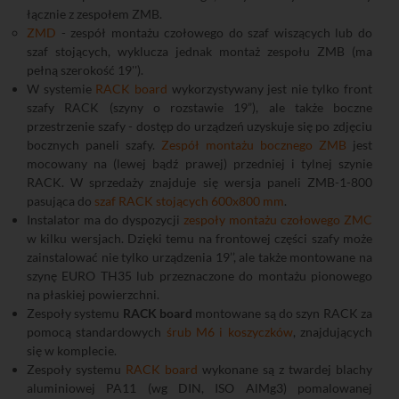
łącznie z zespołem ZMB.
ZMD
- zespół montażu czołowego do szaf wiszących lub do
szaf stojących, wyklucza jednak montaż zespołu ZMB (ma
pełną szerokość 19'').
W systemie
RACK board
wykorzystywany jest nie tylko front
szafy RACK (szyny o rozstawie 19”), ale także boczne
przestrzenie szafy - dostęp do urządzeń uzyskuje się po zdjęciu
bocznych paneli szafy.
Zespół montażu bocznego ZMB
jest
mocowany na (lewej bądź prawej) przedniej i tylnej szynie
RACK. W sprzedaży znajduje się wersja paneli ZMB-1-800
pasująca do
szaf RACK stojących 600x800 mm
.
Instalator ma do dyspozycji
zespoły montażu czołowego ZMC
w kilku wersjach. Dzięki temu na frontowej części szafy może
zainstalować nie tylko urządzenia 19’’, ale także montowane na
szynę EURO TH35 lub przeznaczone do montażu pionowego
na płaskiej powierzchni.
Zespoły systemu
RACK board
montowane są do szyn RACK za
pomocą standardowych
śrub M6 i koszyczków
, znajdujących
się w komplecie.
Zespoły systemu
RACK board
wykonane są z twardej blachy
aluminiowej PA11 (wg DIN, ISO AlMg3) pomalowanej