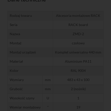
Dane techniczne
Rodzaj towaru
Akcesoria montażowe RACK
Seria
RACK board
Nazwa
ZMD-2
Montaż
czołowy
Montaż urządzeń
Komplet uniwersalny 440 mm
Materiał
Aluminium PA11
Kolor
RAL 9004
Wymiary
mm
483 x 43 x 100
Grubość
mm
2 (nośnik)
Wysokość szyny
U
1
Wymiar montażowy
''
19