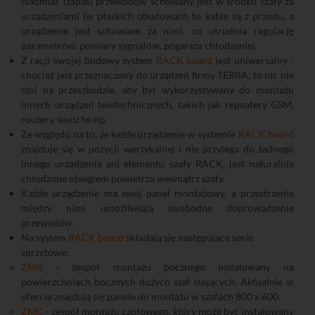
Nadmiar (zapas) przewodów schowany jest w środku szafy za
urządzeniami (w płaskich obudowach to kable są z przodu, a
urządzenie jest schowane za nimi, co utrudnia regulację
parametrów, pomiary sygnałów, pogarsza chłodzenie).
Z racji swojej budowy system
RACK board
jest uniwersalny -
chociaż jest przeznaczony do urządzeń firmy TERRA, to nic nie
stoi na przeszkodzie, aby był wykorzystywany do montażu
innych urządzeń teletechnicznych, takich jak repeatery GSM,
routery, switche itp.
Ze względu na to, że każde urządzenie w systemie
RACK board
znajduje się w pozycji wertykalnej i nie przylega do żadnego
innego urządzenia ani elementu szafy RACK, jest naturalnie
chłodzone obiegiem powietrza wewnątrz szafy.
Każde urządzenie ma swój panel montażowy, a przestrzenie
między nimi umożliwiają swobodne doprowadzenie
przewodów.
Na system
RACK board
składają się następujące serie
sprzętowe:
ZMB
- zespół montażu bocznego instalowany na
powierzchniach bocznych dużych szaf stojących. Aktualnie w
ofercie znajdują się panele do montażu w szafach 800 x 600.
ZMC
- zespół montażu czołowego, który może być instalowany