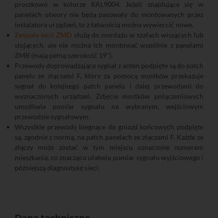
proszkowo w kolorze RAL9004. Jeżeli znajdujące się w
panelach otwory nie będą pasowały do montowanych przez
instalatora urządzeń, to z łatwością można wywiercić nowe.
Zespoły serii ZMD
służą do montażu w szafach wiszących lub
stojących, ale nie można ich montować wspólnie z panelami
ZMB (mają pełną szerokość 19'').
Przewody doprowadzające sygnał z anten podpięte są do patch
panelu ze złączami F, który za pomocą mostków przekazuje
sygnał do kolejnego patch panelu i dalej przewodami do
wyznaczonych urządzeń. Zdjęcie mostków połączeniowych
umożliwia pomiar sygnału na wybranym, wejściowym
przewodzie sygnałowym.
Wszystkie przewody biegnące do gniazd końcowych podpięte
są, zgodnie z normą, na patch panelach ze złączami F. Każde ze
złączy może zostać w tym miejscu oznaczone numerem
mieszkania, co znacząco ułatwia pomiar sygnału wyjściowego i
późniejszą diagnostykę sieci.