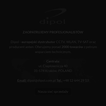
ZAOPATRUJEMY PROFESJONALISTÓW
Dipol -
europejski dystrybutor
CCTV, WLAN, TV-SAT oraz
producent anten. Oferujemy ponad
2000 towarów
z pełnym
wsparciem technicznym.
Centrala:
ul. Ciepłownicza 40
31-574 Kraków, POLAND
Email:
dipol@dipol.com.pl
Tel.:
+48 12 644 29 13
Nasza sieć sprzedaży