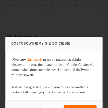
Masa
kg
0,5
Pliki do pobrania
DOSTOSOWUJEMY SIĘ DO CIEBIE
Nazwa
Język
Rozmiar
Data
Rysunek
PL,
2019-05-
38,89 KB
Używamy
ciasteczek
, przez co nasz sklep działa
techniczny
EN
20
niezawodnie oraz dostosowuje się do Ciebie. Ciasteczka
umożliwiają dopasowanie treści i promocji do Twoich
Rysunek
PL,
178,69
2019-05-
zainteresowań.
techniczny
EN
KB
20
2024-12-
GPSR
PL
-
Jeśli się nie zgodzisz, nie wpłynie to na wyświetlanie
13
reklam, tylko nie będą one do Ciebie dopasowane.
Karta Katalogowa
PL
-
-