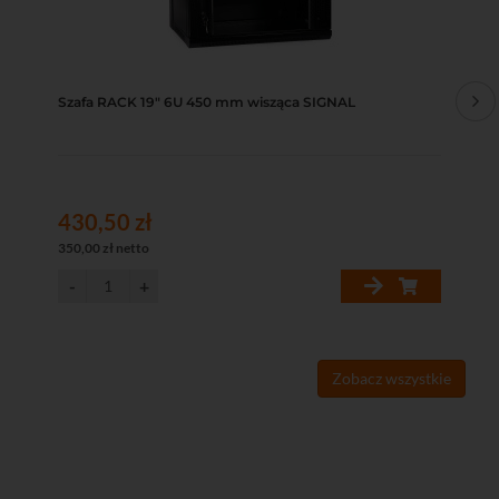
Szafa RACK 19" 6U 450 mm wisząca SIGNAL
Sz
430,50 zł
48
350,00 zł netto
395
Zobacz wszystkie