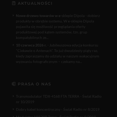
AKTUALNOŚCI
Nowe drzewo towarów w e
-sklepie Dipola - dobierz
produkty w obrębie systemu. W e-sklepie Dipola
pojawiła się możliwość przeglądania oferty
produktowej pod kątem systemów, tzn. grup
kompatybilnych ze...
10 czerwca 2026 r.
- Jubileuszowa edycja konkursu
"Ciekawie o Antenach". To już dwudziesty piąty raz,
kiedy zapraszamy do udziału w naszym wakacyjnym
wyzwaniu fotograficznym – czekamy na...
PRASA O NAS
Transmodulator TDX-4168 FTA TERRA - Świat Radio
nr 10/2019
Dobry kabel koncentryczny - Świat Radio nr 8/2019
Modulator MI520P Terra - Świat Radio nr 9/2019