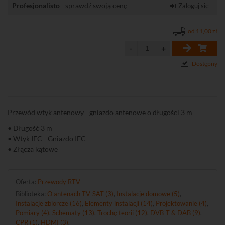
Profesjonalisto
- sprawdź swoją cenę
Zaloguj się
od 11,00 zł
Dostępny
Przewód wtyk antenowy - gniazdo antenowe o długości 3 m
• Długość 3 m
• Wtyk IEC - Gniazdo IEC
• Złącza kątowe
Oferta:
Przewody RTV
Biblioteka:
O antenach TV-SAT (3)
,
Instalacje domowe (5)
,
Instalacje zbiorcze (16)
,
Elementy instalacji (14)
,
Projektowanie (4)
,
Pomiary (4)
,
Schematy (13)
,
Trochę teorii (12)
,
DVB-T & DAB (9)
,
CPR (1)
,
HDMI (3)
.