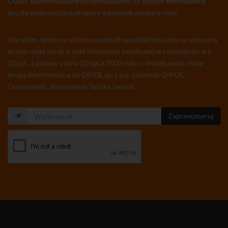
Osoby zainteresowane otrzymywaniem co tydzień
Informatora
pocztą elektroniczną prosimy o podanie adresu e-mail:
Wyrażam zgodę na otrzymywanie drogą elektroniczną na wskazany
przeze mnie adres e-mail informacji handlowej w rozumieniu art.
10 ust. 1 ustawy z dnia 18 lipca 2002 roku o świadczeniu usług
drogą elektroniczną od DIPOL sp. z o.o. (dawniej: DIPOL
Gołaszewski, Waśniowski Spółka Jawna)
Zaprenumeruj