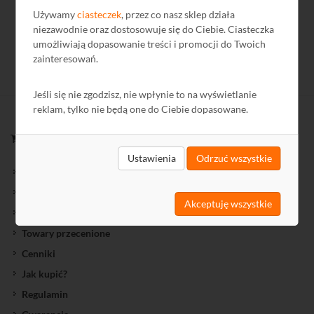
Używamy
ciasteczek
, przez co nasz sklep działa
niezawodnie oraz dostosowuje się do Ciebie. Ciasteczka
umożliwiają dopasowanie treści i promocji do Twoich
zainteresowań.
Jeśli się nie zgodzisz, nie wpłynie to na wyświetlanie
reklam, tylko nie będą one do Ciebie dopasowane.
ZAKUPY
Ustawienia
Odrzuć wszystkie
Nowości oferty
Oferty Specjalne
Akceptuję wszystkie
Wyprzedaż
Towary przecenione
Cenniki
Jak kupić?
Regulamin