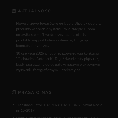
AKTUALNOŚCI
Nowe drzewo towarów w e
-sklepie Dipola - dobierz
produkty w obrębie systemu. W e-sklepie Dipola
pojawiła się możliwość przeglądania oferty
produktowej pod kątem systemów, tzn. grup
kompatybilnych ze...
10 czerwca 2026 r.
- Jubileuszowa edycja konkursu
"Ciekawie o Antenach". To już dwudziesty piąty raz,
kiedy zapraszamy do udziału w naszym wakacyjnym
wyzwaniu fotograficznym – czekamy na...
PRASA O NAS
Transmodulator TDX-4168 FTA TERRA - Świat Radio
nr 10/2019
Dobry kabel koncentryczny - Świat Radio nr 8/2019