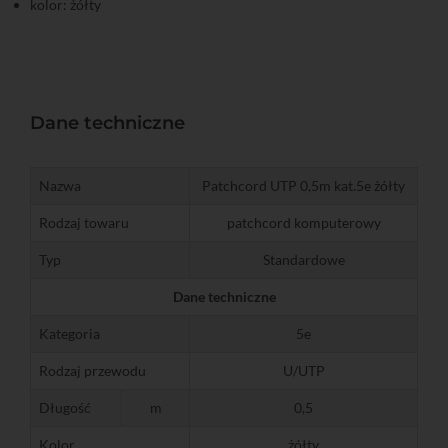
kolor: żółty
Dane techniczne
Nazwa
Patchcord UTP 0,5m kat.5e żółty
Rodzaj towaru
patchcord komputerowy
Typ
Standardowe
Dane techniczne
Kategoria
5e
Rodzaj przewodu
U/UTP
Długość
m
0,5
Kolor
żółty