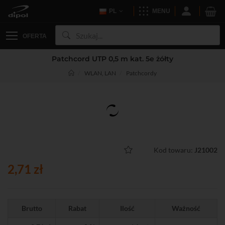
PL
MENU
OFERTA
Patchcord UTP 0,5 m kat. 5e żółty
WLAN, LAN
Patchcordy
Kod towaru:
J21002
2,71 zł
Brutto
Rabat
Ilość
Ważność