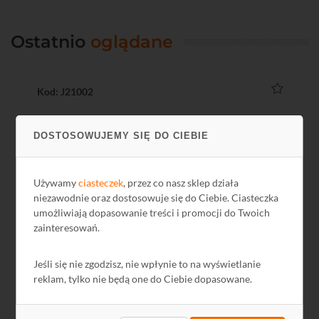
Ostatnio
oglądane
Kod: J21002
DOSTOSOWUJEMY SIĘ DO CIEBIE
Używamy
ciasteczek
, przez co nasz sklep działa
niezawodnie oraz dostosowuje się do Ciebie. Ciasteczka
umożliwiają dopasowanie treści i promocji do Twoich
zainteresowań.
Patchcord UTP 0,5 m kat. 5e żółty
Jeśli się nie zgodzisz, nie wpłynie to na wyświetlanie
reklam, tylko nie będą one do Ciebie dopasowane.
2,71 zł