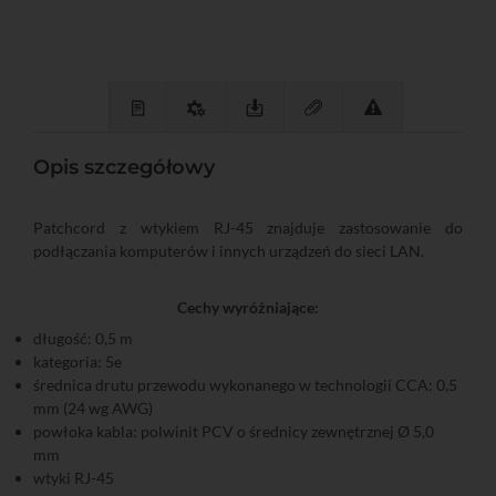
Opis szczegółowy
Patchcord z wtykiem RJ-45 znajduje zastosowanie do
podłączania komputerów i innych urządzeń do sieci LAN.
Cechy wyróżniające:
długość: 0,5 m
kategoria: 5e
średnica drutu przewodu wykonanego w technologii CCA: 0,5
mm (24 wg AWG)
powłoka kabla: polwinit PCV o średnicy zewnętrznej Ø 5,0
mm
wtyki RJ-45