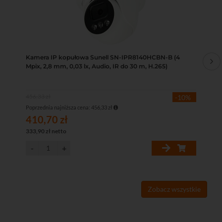
Kamera IP kopułowa Sunell SN-IPR8140HCBN-B (4
Ka
Mpix, 2,8 mm, 0,03 lx, Audio, IR do 30 m, H.265)
(4 
cza
456,33 zł
456
-10%
Poprzednia najniższa cena: 456,33 zł
Popr
410,70 zł
41
333,90 zł netto
333
Zobacz wszystkie