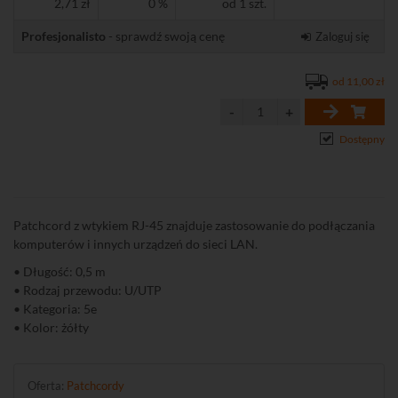
2,71 zł
0 %
od 1 szt.
Profesjonalisto
- sprawdź swoją cenę
Zaloguj się
od 11,00 zł
Dostępny
Patchcord z wtykiem RJ-45 znajduje zastosowanie do podłączania
komputerów i innych urządzeń do sieci LAN.
• Długość: 0,5 m
• Rodzaj przewodu: U/UTP
• Kategoria: 5e
• Kolor: żółty
Oferta:
Patchcordy