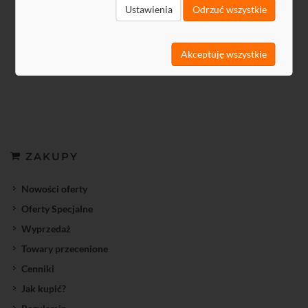
2,20 zł netto
Ustawienia
Odrzuć wszystkie
Akceptuję wszystkie
ZAKUPY
Nowości oferty
Oferty Specjalne
Wyprzedaż
Towary przecenione
Cenniki
Jak kupić?