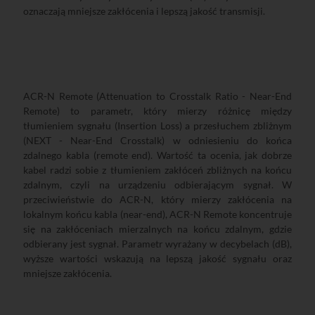
oznaczają mniejsze zakłócenia i lepszą jakość transmisji.
ACR-N Remote (Attenuation to Crosstalk Ratio - Near-End
Remote) to parametr, który mierzy różnicę między
tłumieniem sygnału (Insertion Loss) a przesłuchem zbliżnym
(NEXT - Near-End Crosstalk) w odniesieniu do końca
zdalnego kabla (remote end). Wartość ta ocenia, jak dobrze
kabel radzi sobie z tłumieniem zakłóceń zbliżnych na końcu
zdalnym, czyli na urządzeniu odbierającym sygnał. W
przeciwieństwie do ACR-N, który mierzy zakłócenia na
lokalnym końcu kabla (near-end), ACR-N Remote koncentruje
się na zakłóceniach mierzalnych na końcu zdalnym, gdzie
odbierany jest sygnał. Parametr wyrażany w decybelach (dB),
wyższe wartości wskazują na lepszą jakość sygnału oraz
mniejsze zakłócenia.