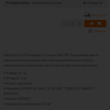
Profesjonalisto
- sprawdź swoją cenę
Zaloguj się
od 11,00 zł
Dostępny
Patchcordy UTP kategorii 5e marki NETSET to wysokiej jakości
połączeniowe przewody sieciowe zaprojektowane z myślą o
niezawodnym przesyłaniu danych w sieciach komputerowych.
• Kategoria: 5e
• Długość: 2 m
• Kolor: czerwony
• Standard: ANSI/TIA-568-C.2, ISO/IEC 11801, IEC 60603-7,
EN50173
• Marka: NETSET
• Gwarancja systemowa: 25 lat