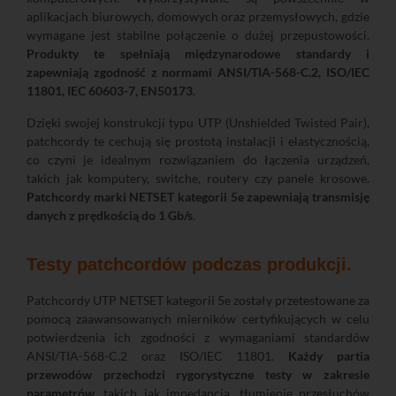
aplikacjach biurowych, domowych oraz przemysłowych, gdzie
wymagane jest stabilne połączenie o dużej przepustowości.
Produkty te spełniają międzynarodowe standardy i
zapewniają zgodność z normami ANSI/TIA-568-C.2, ISO/IEC
11801, IEC 60603-7, EN50173.
Dzięki swojej konstrukcji typu UTP (Unshielded Twisted Pair),
patchcordy te cechują się prostotą instalacji i elastycznością,
co czyni je idealnym rozwiązaniem do łączenia urządzeń,
takich jak komputery, switche, routery czy panele krosowe.
Patchcordy marki NETSET kategorii 5e zapewniają transmisję
danych z prędkością do 1 Gb/s
.
Testy patchcordów podczas produkcji.
Patchcordy UTP NETSET kategorii 5e zostały przetestowane za
pomocą zaawansowanych mierników certyfikujących w celu
potwierdzenia ich zgodności z wymaganiami standardów
ANSI/TIA-568-C.2 oraz ISO/IEC 11801.
Każdy partia
przewodów przechodzi rygorystyczne testy w zakresie
parametrów
, takich jak impedancja, tłumienie przesłuchów