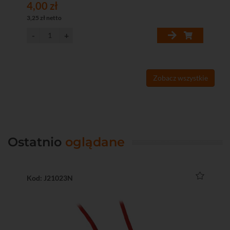
4,00 zł
4,
3,25 zł netto
3,2
Zobacz wszystkie
Ostatnio
oglądane
Kod: J21023N