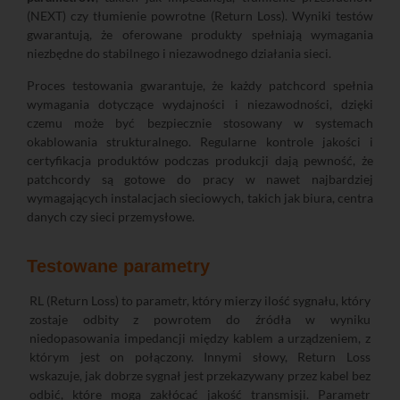
(NEXT) czy tłumienie powrotne (Return Loss). Wyniki testów
gwarantują, że oferowane produkty spełniają wymagania
niezbędne do stabilnego i niezawodnego działania sieci.
Proces testowania gwarantuje, że każdy patchcord spełnia
wymagania dotyczące wydajności i niezawodności, dzięki
czemu może być bezpiecznie stosowany w systemach
okablowania strukturalnego. Regularne kontrole jakości i
certyfikacja produktów podczas produkcji dają pewność, że
patchcordy są gotowe do pracy w nawet najbardziej
wymagających instalacjach sieciowych, takich jak biura, centra
danych czy sieci przemysłowe.
Testowane parametry
RL (Return Loss) to parametr, który mierzy ilość sygnału, który
zostaje odbity z powrotem do źródła w wyniku
niedopasowania impedancji między kablem a urządzeniem, z
którym jest on połączony. Innymi słowy, Return Loss
wskazuje, jak dobrze sygnał jest przekazywany przez kabel bez
odbić, które mogą zakłócać jakość transmisji. Parametr