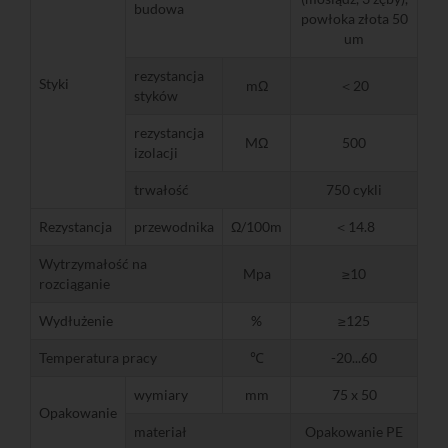
budowa
powłoka złota 50
um
rezystancja
Styki
mΩ
＜20
styków
rezystancja
MΩ
500
izolacji
trwałość
750 cykli
Rezystancja
przewodnika
Ω/100m
＜14.8
Wytrzymałość na
Mpa
≥10
rozciąganie
Wydłużenie
%
≥125
Temperatura pracy
℃
-20...60
wymiary
mm
75 x 50
Opakowanie
materiał
Opakowanie PE