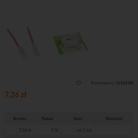
Kod towaru:
J21023N
7,26 zł
Brutto
Rabat
Ilość
Ważność
7,26 zł
0 %
od 1 szt.