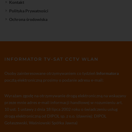
Kontakt
Polityka Prywatności
Ochrona środowiska
INFORMATOR TV-SAT CCTV WLAN
Osoby zainteresowane otrzymywaniem co tydzień
Informatora
pocztą elektroniczną prosimy o podanie adresu e-mail:
Wyrażam zgodę na otrzymywanie drogą elektroniczną na wskazany
przeze mnie adres e-mail informacji handlowej w rozumieniu art.
10 ust. 1 ustawy z dnia 18 lipca 2002 roku o świadczeniu usług
drogą elektroniczną od DIPOL sp. z o.o. (dawniej: DIPOL
Gołaszewski, Waśniowski Spółka Jawna)