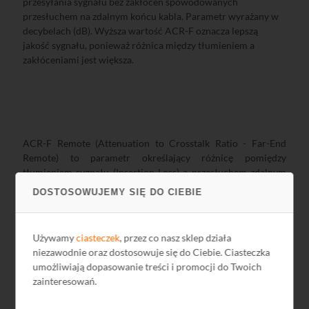
przesyłania sygnału bez zakłóceń spowodowanych
przesłuchem na zdalnym końcu kabla. Parametr wyrażany w
decybelach (dB). Wyższa wartość ACR-F oznacza lepszą
jakość sygnału, ponieważ różnica między tłumieniem a
zakłóceniami jest większa.
ACR-F Remote (Attenuation to Crosstalk Ratio - Far-End
Remote) to parametr określający różnicę pomiędzy
tłumieniem sygnału (Insertion Loss) a przesłuchem zdalnym
(FEXT - Far-End Crosstalk) na końcu zdalnym kabla. Jest to
DOSTOSOWUJEMY SIĘ DO CIEBIE
kluczowy wskaźnik w ocenie jakości transmisji w systemach
okablowania strukturalnego. ACR-F Remote to specyficzny
przypadek ACR-F, w którym pomiar uwzględnia zakłócenia
Używamy
ciasteczek
, przez co nasz sklep działa
odbierane na końcu zdalnym (remote end) z perspektywy
niezawodnie oraz dostosowuje się do Ciebie. Ciasteczka
zdalnego odbiornika.
umożliwiają dopasowanie treści i promocji do Twoich
zainteresowań.