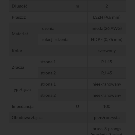
Długość
m
2
Płaszcz
LSZH (4,6 mm)
rdzenia
miedź (26 AWG)
Materiał
izolacji rdzenia
HDPE (0,76 mm)
Kolor
czerwony
strona 1
RJ-45
Złącza
strona 2
RJ-45
strona 1
nieekranowany
Typ złącza
strona 2
nieekranowany
Impedancja
Ω
100
Obudowa złącza
przeźroczysta
brass, 3-prongs
(mosiądz, 3 zęby),