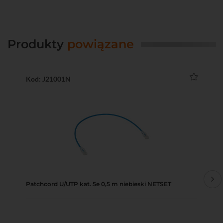
Produkty
powiązane
Kod: J21001N
Ko
Patchcord U/UTP kat. 5e 0,5 m niebieski NETSET
Pat