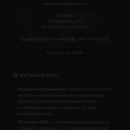
wsparciem technicznym.
Centrala:
ul. Ciepłownicza 40
31-574 Kraków, POLAND
Email:
dipol@dipol.com.pl
Tel.:
+48 12 644 29 13
Nasza sieć sprzedaży
AKTUALNOŚCI
Nowe drzewo towarów w e
-sklepie Dipola - dobierz
produkty w obrębie systemu. W e-sklepie Dipola
pojawiła się możliwość przeglądania oferty
produktowej pod kątem systemów, tzn. grup
kompatybilnych ze...
10 czerwca 2026 r.
- Jubileuszowa edycja konkursu
"Ciekawie o Antenach". To już dwudziesty piąty raz,