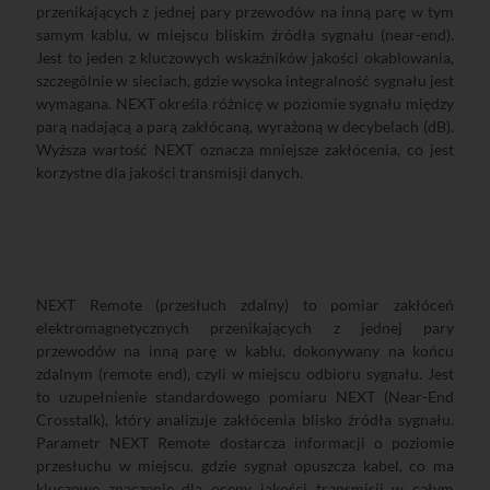
przenikających z jednej pary przewodów na inną parę w tym
samym kablu, w miejscu bliskim źródła sygnału (near-end).
Jest to jeden z kluczowych wskaźników jakości okablowania,
szczególnie w sieciach, gdzie wysoka integralność sygnału jest
wymagana. NEXT określa różnicę w poziomie sygnału między
parą nadającą a parą zakłócaną, wyrażoną w decybelach (dB).
Wyższa wartość NEXT oznacza mniejsze zakłócenia, co jest
korzystne dla jakości transmisji danych.
NEXT Remote (przesłuch zdalny) to pomiar zakłóceń
elektromagnetycznych przenikających z jednej pary
przewodów na inną parę w kablu, dokonywany na końcu
zdalnym (remote end), czyli w miejscu odbioru sygnału. Jest
to uzupełnienie standardowego pomiaru NEXT (Near-End
Crosstalk), który analizuje zakłócenia blisko źródła sygnału.
Parametr NEXT Remote dostarcza informacji o poziomie
przesłuchu w miejscu, gdzie sygnał opuszcza kabel, co ma
kluczowe znaczenie dla oceny jakości transmisji w całym