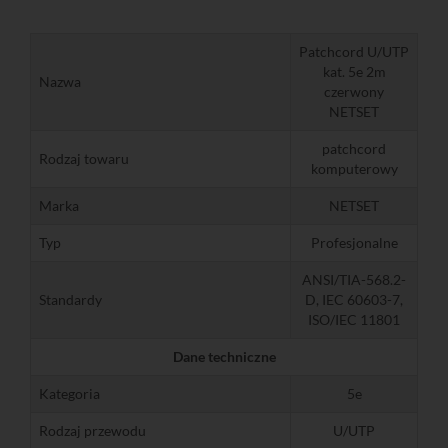
Patchcord U/UTP
kat. 5e 2m
Nazwa
czerwony
NETSET
patchcord
Rodzaj towaru
komputerowy
Marka
NETSET
Typ
Profesjonalne
ANSI/TIA-568.2-
Standardy
D, IEC 60603-7,
ISO/IEC 11801
Dane techniczne
Kategoria
5e
Rodzaj przewodu
U/UTP