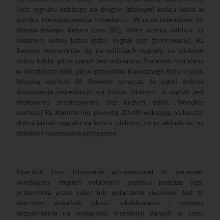
ilość sygnału odbitego na drugim (zdalnym) końcu kabla w
wyniku niedopasowania impedancji. W przeciwieństwie do
standardowego Return Loss (RL), który ocenia odbicia na
lokalnym końcu kabla (gdzie sygnał jest generowany), RL
Remote koncentruje się na odbiciach sygnału na zdalnym
końcu kabla, gdzie sygnał jest odbierany. Parametr wyrażany
w decybelach (dB), jak w przypadku klasycznego Return Loss.
Wysoka wartość RL Remote oznacza, że kabel dobrze
dopasowuje impedancję na końcu zdalnym, a sygnał jest
efektywnie przekazywany bez dużych odbić. Wysokie
wartości RL Remote (np. powyżej 20 dB) wskazują na bardzo
dobrą jakość sygnału na końcu zdalnym, co przekłada się na
stabilne i niezawodne połączenie.
Insertion Loss (tłumienie wtrąceniowe) to parametr
określający stopień osłabienia sygnału podczas jego
przesyłania przez kabel lub połączenie sieciowe. Jest to
kluczowy wskaźnik jakości okablowania i wpływa
bezpośrednio na wydajność transmisji danych w sieci.