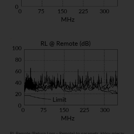
RL Remote (Return Loss - Remote) to parametr, który mierzy