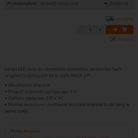
Profesjonalisto
- sprawdź swoją cenę
Zaloguj się
od 11,00 zł
Dostępny
Lampa LED służy do oświetlenie elementów, akcesoriów bądź
urządzeń znajdujących się w szafie RACK 19".
• Wbudowany włącznik
• Długość przewodu zasilającego: 2 m
• Zasilany napięciem 230 V AC
• Montaż doczołowy - możliwość montażu większej liczby lamp w
jednej szafie
Oferta:
Akcesoria