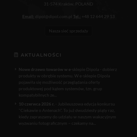
31-574 Kraków, POLAND
Email:
dipol@dipol.com.pl
Tel.:
+48 12 644 29 13
Nasza sieć sprzedaży
AKTUALNOŚCI
Nowe drzewo towarów w e
-sklepie Dipola - dobierz
produkty w obrębie systemu. W e-sklepie Dipola
pojawiła się możliwość przeglądania oferty
produktowej pod kątem systemów, tzn. grup
kompatybilnych ze...
10 czerwca 2026 r.
- Jubileuszowa edycja konkursu
"Ciekawie o Antenach". To już dwudziesty piąty raz,
kiedy zapraszamy do udziału w naszym wakacyjnym
wyzwaniu fotograficznym – czekamy na...