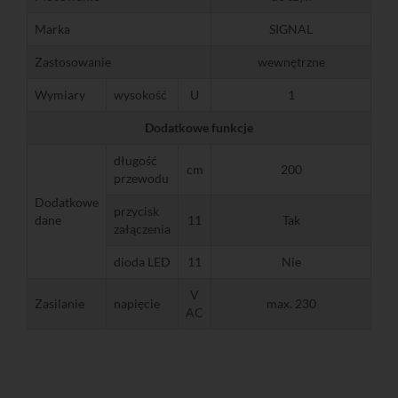
Marka
SIGNAL
Zastosowanie
wewnętrzne
Wymiary
wysokość
U
1
Dodatkowe funkcje
długość
cm
200
przewodu
Dodatkowe
przycisk
dane
11
Tak
załączenia
dioda LED
11
Nie
V
Zasilanie
napięcie
max. 230
AC