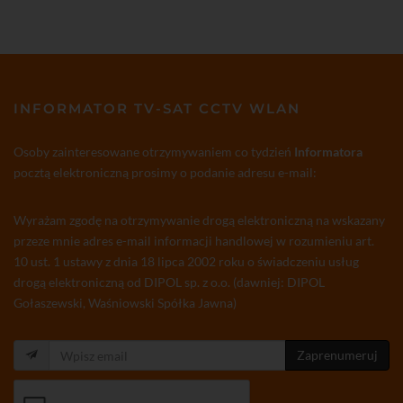
INFORMATOR TV-SAT CCTV WLAN
Osoby zainteresowane otrzymywaniem co tydzień
Informatora
pocztą elektroniczną prosimy o podanie adresu e-mail:
Wyrażam zgodę na otrzymywanie drogą elektroniczną na wskazany
przeze mnie adres e-mail informacji handlowej w rozumieniu art.
10 ust. 1 ustawy z dnia 18 lipca 2002 roku o świadczeniu usług
drogą elektroniczną od DIPOL sp. z o.o. (dawniej: DIPOL
Gołaszewski, Waśniowski Spółka Jawna)
Zaprenumeruj