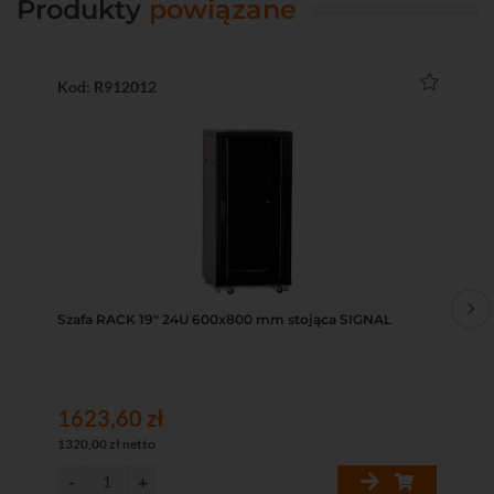
Produkty
powiązane
Kod: R912012
Ko
Szafa RACK 19" 24U 600x800 mm stojąca SIGNAL
Sz
1623,60 zł
23
1320,00 zł netto
189