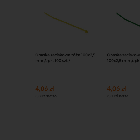
Opaska zaciskowa żółta 100x2,5
Opaska zaciskowa
Do koszyka
Podgląd
Do koszyka
mm /opk. 100 szt./
100x2,5 mm /opk. 
4,06 zł
4,06 zł
3,30 zł netto
3,30 zł netto