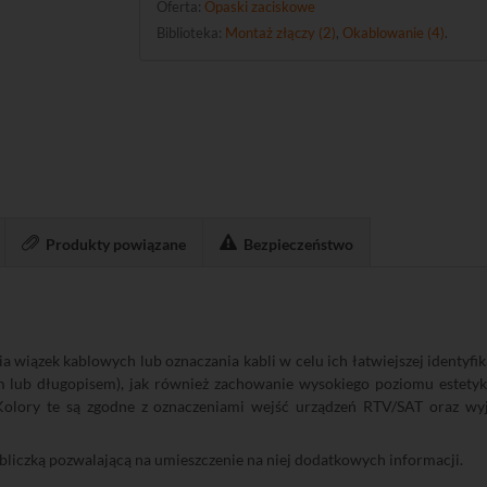
Oferta:
Opaski zaciskowe
Biblioteka:
Montaż złączy (2)
,
Okablowanie (4)
.
Produkty powiązane
Bezpieczeństwo
 wiązek kablowych lub oznaczania kabli w celu ich łatwiejszej identyfi
 lub długopisem), jak również zachowanie wysokiego poziomu estetyki
Kolory te są zgodne z oznaczeniami wejść urządzeń RTV/SAT oraz wy
abliczką pozwalającą na umieszczenie na niej dodatkowych informacji.