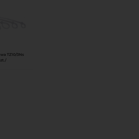
owa TZ10/3Ns
Podgląd
zt./