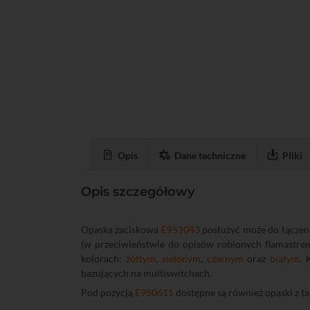
Opis
Dane techniczne
Pliki
Opis szczegółowy
Opaska zaciskowa
E951043
posłużyć może do łączenia
(w przeciwieństwie do opisów robionych flamastrem
kolorach:
żółtym
,
zielonym
,
czarnym
oraz
białym
. 
bazujących na multiswitchach.
Pod pozycją
E950611
dostępne są również opaski z t