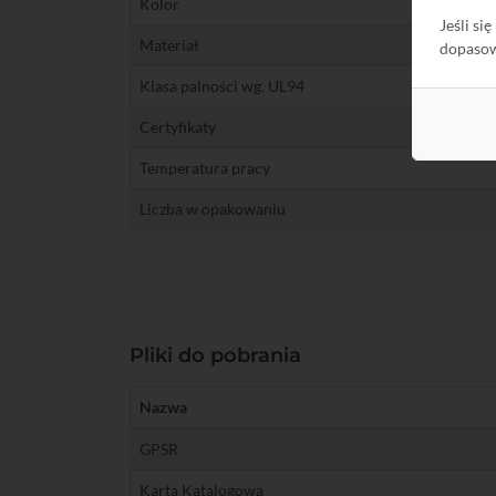
Kolor
Jeśli si
Materiał
dopaso
Klasa palności wg. UL94
Certyfikaty
Temperatura pracy
Liczba w opakowaniu
Pliki do pobrania
Nazwa
GPSR
Karta Katalogowa