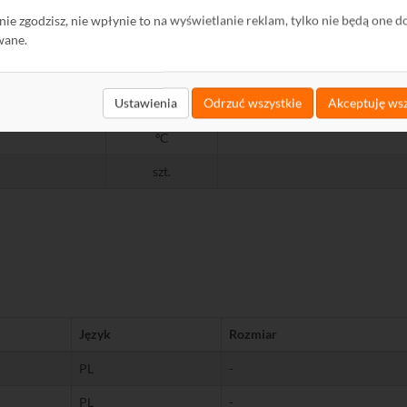
ę nie zgodzisz, nie wpłynie to na wyświetlanie reklam, tylko nie będą one d
wane.
Ustawienia
Odrzuć wszystkie
Akceptuję wsz
U
ºC
szt.
Język
Rozmiar
PL
-
PL
-