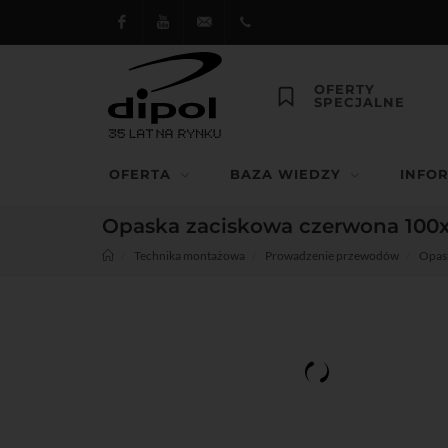
Facebook
Youtube
dipol@dipol.com.pl
+48
OFERTY
SPECJALNE
12
644
OFERTA
BAZA WIEDZY
INFO
29 13
Opaska zaciskowa czerwona 100x2
Technika montażowa
Prowadzenie przewodów
Opas