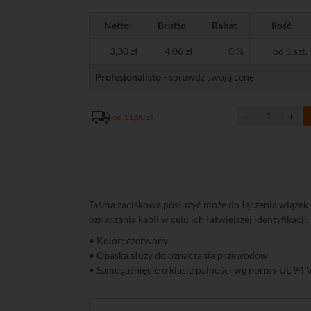
Netto
Brutto
Rabat
Ilość
3,30 zł
4,06 zł
0 %
od 1 szt.
Profesjonalisto
- sprawdź swoją cenę
od 11,00 zł
Taśma zaciskowa posłużyć może do łączenia wiązek
oznaczania kabli w celu ich łatwiejszej identyfikacji.
• Kolor: czerwony
• Opaska służy do oznaczania przewodów
• Samogaśnięcie o klasie palności wg normy UL 94 