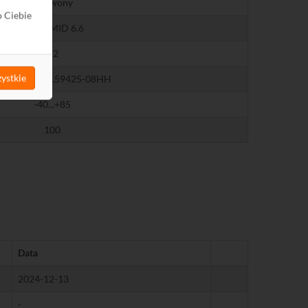
czerwony
o Ciebie
POLIAMID 6.6
V2
ystkie
L, Lloyd's, GL59425-08HH
-40...+85
100
Data
2024-12-13
-