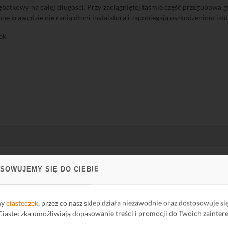
batkowy na całej długości. Przy zaciągniętej taśmie część przegubowa gł
one krawędzie nie ranią dłoni instalatora i zapobiegają uszkodzeniom iz
ek.
SOWUJEMY SIĘ DO CIEBIE
mm
mm
my
ciasteczek
, przez co nasz sklep działa niezawodnie oraz dostosowuje si
kG
 Ciasteczka umożliwiają dopasowanie treści i promocji do Twoich zainter