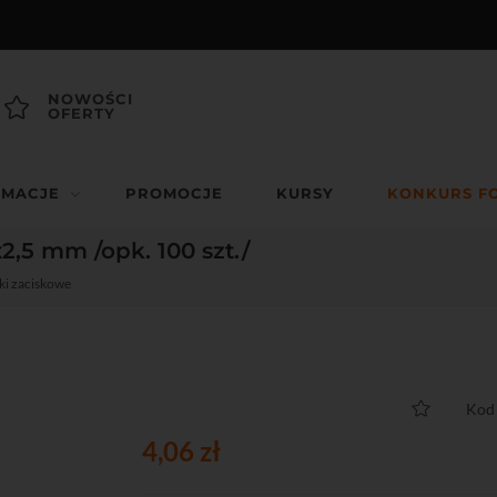
NOWOŚCI
OFERTY
RMACJE
PROMOCJE
KURSY
KONKURS F
,5 mm /opk. 100 szt./
ki zaciskowe
Kod
4,06 zł