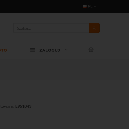
PL
OTO
ZALOGUJ
 towaru:
E951043