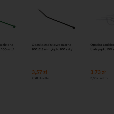
 zielona
Opaska zaciskowa czarna
Opaska zacisk
Podgląd
Do koszyka
Podgląd
Do koszyka
100 szt./
100x2,5 mm /opk. 100 szt./
biała /opk. 100 s
3,57 zł
3,73 zł
2,90 zł netto
3,03 zł netto