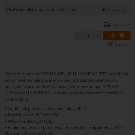
Profesjonalisto
- sprawdź swoją cenę
Zaloguj się
od 11,00 zł
Dostępny
Odbiornik cyfrowy VSA N8 WiFi 4K H.265/HEVC IPTV umożliwia
odbiór sygnału telewizyjnego w sieciach szerokopasmowych
opartych na protokole IP nadawanych w technologii MPEG-2,
H.264 oraz H.265/HEVC, zarówno w wysokiej rozdzielczości 4K
UHD z HDR.
• Odbiornik przeznaczony do instalacji IPTV
• Rozdzielczość: 4K/p60 HDR
• Wsparcie dla HDMI CEC
• Funkcjonalny oraz przejrzysty przewodnik programowy (EPG -
Electronic Program Guide)