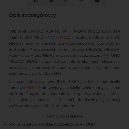
Opis szczegółowy
Odbiornik cyfrowy VSA N5 WiFi (WLAN 802.11 b/g/n dual
channel 300 Mbit) IPTV
R81612
umożliwia odbiór sygnału
telewizyjnego w sieciach szerokopasmowych opartych na
protokole IP nadawanych w technologii MPEG-2, MPEG-4,
H.264 oraz H.265/HEVC w wysokiej rozdzielczości 4K UHD
(4K/p60 HDR). Dużą zaletą odbiornika jest elegancka,
nowoczesna obudowa. O stanie pracy odbiornika informuje
wbudowany wyświetlacz LED.
Cechą unikatową systemu IPTV TERRA jest fakt, że odbiorniki
końcowe
R81612
nie wymagają jakiejkolwiek konfiguracji, co
może mieć ogromne znaczenie w przypadku większych sieci.
Jakiekolwiek zmiany w sieci lokalnej lub ofercie programowej
wykrywane są przez nie automatycznie.
Cechy wyróżniające
odbiór kanałów wysokiej rozdzielczości 4K UHD