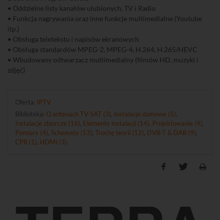
• Oddzielne listy kanałów ulubionych, TV i Radio
• Funkcja nagrywania oraz inne funkcje multimedialne (Youtube
itp.)
• Obsługa teletekstu i napisów ekranowych
• Obsługa standardów MPEG-2, MPEG-4, H.264, H.265/HEVC
• Wbudowany odtwarzacz multimedialny (filmów HD, muzyki i
zdjęć)
Oferta:
IPTV
Biblioteka:
O antenach TV-SAT (3)
,
Instalacje domowe (5)
,
Instalacje zbiorcze (16)
,
Elementy instalacji (14)
,
Projektowanie (4)
,
Pomiary (4)
,
Schematy (13)
,
Trochę teorii (12)
,
DVB-T & DAB (9)
,
CPR (1)
,
HDMI (3)
.