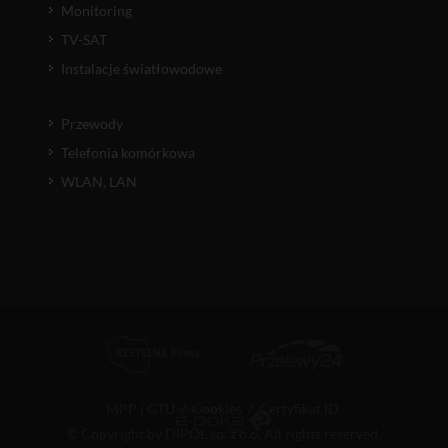
Monitoring
TV-SAT
Instalacje światłowodowe
Przewody
Telefonia komórkowa
WLAN, LAN
MPP i GTU
/
Cookies
/
Certyfikat ID
© Copyright by DIPOL sp. z o.o. All rights reserved.