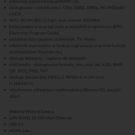
odbiornik wspiera funkcję HDMI CEC
obsługiwane rozdzielczości: 720p, 1080i, 1080p, 4K UHD/p60
z HDR
WiFi: WLAN 802.11 b/g/n dual channel 300 Mbit
funkcjonalny oraz przejrzysty przewodnik programowy (EPG -
Electronic Program Guide)
oddzielne listy kanałów ulubionych, TV i Radio
odbiornik wyposażony w funkcje nagrywania oraz inne funkcje
multimedialne (Youtube itp.)
obsługa teletekstu i napisów ekranowych
multimedia - obsługiwane formaty: mkv, mov, avi, m2ts, BMP,
GIF, JPEG, PNG, TIFF
obsługa standardów MPEG-2, MPEG-4, H.264 oraz
H.265/HEVC
wbudowany odtwarzacz multimedialny (filmów HD, muzyki i
zdjęć)
Wejścia/Wyjścia tunera:
LAN (RJ45) 10/100 Mbit Ethernet
USB 2.0
HDMI 1.4a