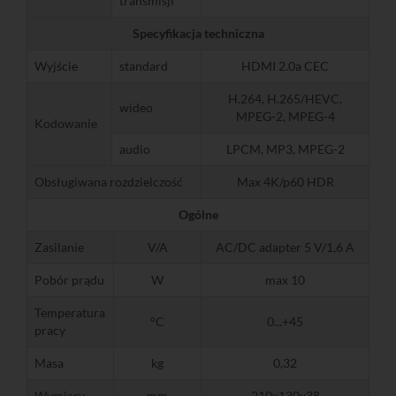
transmisji
Specyfikacja techniczna
Wyjście
standard
HDMI 2.0a CEC
H.264, H.265/HEVC,
wideo
MPEG-2, MPEG-4
Kodowanie
audio
LPCM, MP3, MPEG-2
Obsługiwana rozdzielczość
Max 4K/p60 HDR
Ogólne
Zasilanie
V/A
AC/DC adapter 5 V/1,6 A
Pobór prądu
W
max 10
Temperatura
°C
0...+45
pracy
Masa
kg
0,32
Wymiary
mm
210x130x38