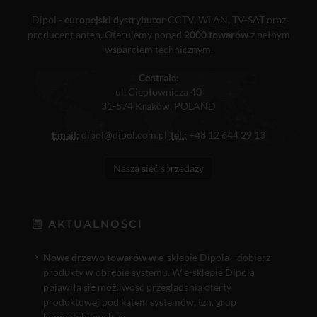
Dipol -
europejski dystrybutor
CCTV, WLAN, TV-SAT oraz
producent anten. Oferujemy ponad
2000 towarów
z pełnym
wsparciem technicznym.
Centrala:
ul. Ciepłownicza 40
31-574 Kraków, POLAND
Email:
dipol@dipol.com.pl
Tel.:
+48 12 644 29 13
Nasza sieć sprzedaży
AKTUALNOŚCI
Nowe drzewo towarów w e
-sklepie Dipola - dobierz
produkty w obrębie systemu. W e-sklepie Dipola
pojawiła się możliwość przeglądania oferty
produktowej pod kątem systemów, tzn. grup
kompatybilnych ze...