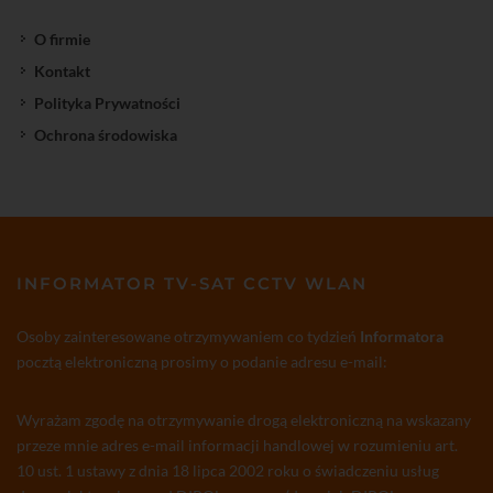
O firmie
Kontakt
Polityka Prywatności
Ochrona środowiska
INFORMATOR TV-SAT CCTV WLAN
Osoby zainteresowane otrzymywaniem co tydzień
Informatora
pocztą elektroniczną prosimy o podanie adresu e-mail:
Wyrażam zgodę na otrzymywanie drogą elektroniczną na wskazany
przeze mnie adres e-mail informacji handlowej w rozumieniu art.
10 ust. 1 ustawy z dnia 18 lipca 2002 roku o świadczeniu usług