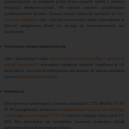
pozwalających na podjęcie przez firmy nowych zadań z zakresu
instalacji teletechnicznych. W ramach szkoleń umożliwiamy
przetestowanie sprzętu. Towary można nabywać zarówno w
Sieci
naszych Oddziałów
jak i poprzez nowoczesny Sklep Internetowy, w
którym zalogowany klient ma dostęp do indywidualnych cen
hurtowych.
Hurtownie i sklepy teletechniczne.
Jako reprezentant wielu
renomowanych producentów i właściciel
marek handlowych
oferujemy najlepsze warunki handlowe w ich
dystrybucji. Hurtownie elektryczne zapraszamy do zakupu wysokiej
jakości
kabli teletechnicznych
.
Inwestorzy.
Oferujemy projektowanie z zakresu instalacji CCTV, WLAN, CCTV
IP. W szczególności polecamy
projektowanie instalacji monitoringu
miejskiego w technologii CCTV IP
i dużych instalacji zbiorczych TV-
SAT. Nie zajmujemy się montażem instalacji, polecamy usługi
autoryzowanych firm instalatorskich.