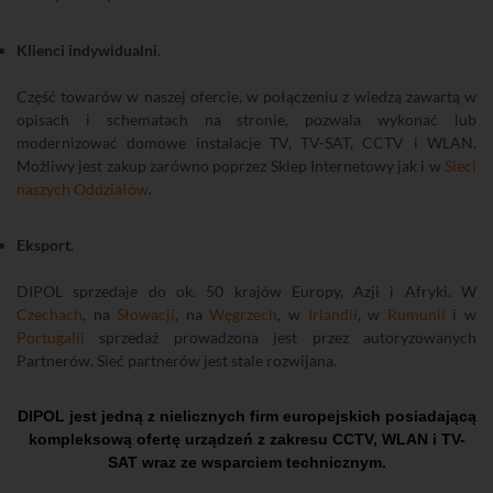
Klienci indywidualni.
Część towarów w naszej ofercie, w połączeniu z wiedzą zawartą w
opisach i schematach na stronie, pozwala wykonać lub
modernizować domowe instalacje TV, TV-SAT, CCTV i WLAN.
Możliwy jest zakup zarówno poprzez Sklep Internetowy jak i w
Sieci
naszych Oddziałów
.
Eksport.
DIPOL sprzedaje do ok. 50 krajów Europy, Azji i Afryki. W
Czechach
, na
Słowacji
, na
Węgrzech
, w
Irlandii
, w
Rumunii
i w
Portugalii
sprzedaż prowadzona jest przez autoryzowanych
Partnerów. Sieć partnerów jest stale rozwijana.
DIPOL jest jedną z nielicznych firm europejskich posiadającą
kompleksową ofertę urządzeń z zakresu CCTV, WLAN i TV-
SAT wraz ze wsparciem technicznym.