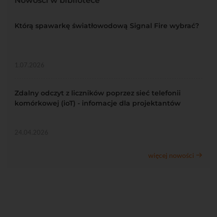
Nowości w bibliotece
Którą spawarkę światłowodową Signal Fire wybrać?
1.07.2026
Zdalny odczyt z liczników poprzez sieć telefonii
komórkowej (ioT) - infomacje dla projektantów
24.04.2026
więcej nowości