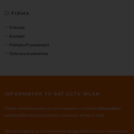
FIRMA
O firmie
Kontakt
Polityka Prywatności
Ochrona środowiska
INFORMATOR TV-SAT CCTV WLAN
Osoby zainteresowane otrzymywaniem co tydzień
Informatora
pocztą elektroniczną prosimy o podanie adresu e-mail:
Wyrażam zgodę na otrzymywanie drogą elektroniczną na wskazany