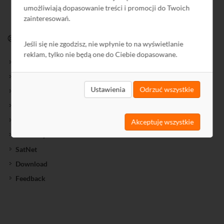
umożliwiają dopasowanie treści i promocji do Twoich
zainteresowań.
WSPARCIE
Jeśli się nie zgodzisz, nie wpłynie to na wyświetlanie
reklam, tylko nie będą one do Ciebie dopasowane.
Nowości Biblioteki
Biblioteka
Ustawienia
Odrzuć wszystkie
Kursy
Informator
Archiwum Informatora
Akceptuję wszystkie
Schematy
SatNet
Download
Feedback