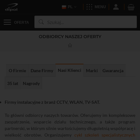
PL
MENU
OFERTA
ODBIORCY NASZEJ OFERTY
Nasi Klienci
O Firmie
Dane Firmy
Marki
Gwarancja
35 lat
Nagrody
Firmy instalacyjne z branż CCTV, WLAN, TV-SAT.
To główni odbiorcy naszych towarów. Oferujemy im kompleksowe
zaopatrzenie, wsparcie działu technicznego, a także program
partnerski, w którym silnie wartościujemy długoletnią współpracę i
wielkość obrotów. Organizujemy
cykl szkoleń specjalistycznych