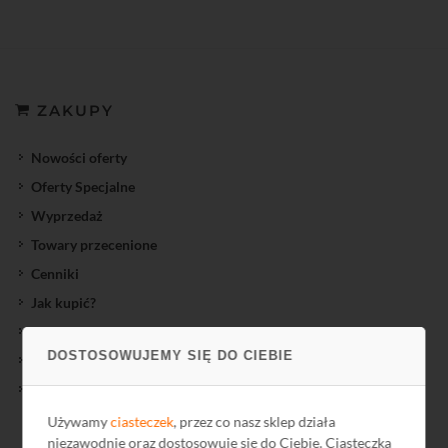
ZAKUPY
Nowości oferty
Oferty Specjalne
Wyprzedaż
Towary przecenione
Cenniki
Jak kupić?
Regulamin
DOSTOSOWUJEMY SIĘ DO CIEBIE
Gwarancja
Reklamacje
Używamy
ciasteczek
, przez co nasz sklep działa
niezawodnie oraz dostosowuje się do Ciebie. Ciasteczka