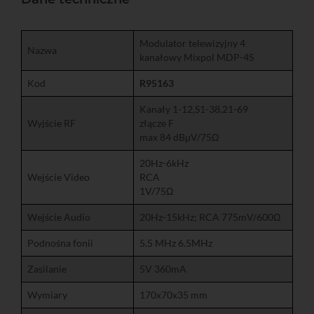
Modulator telewizyjny 4
Nazwa
kanałowy Mixpol MDP-4S
Kod
R95163
Kanały 1-12,S1-38,21-69
Wyjście RF
złącze F
max 84 dBμV/75Ω
20Hz-6kHz
Wejście Video
RCA
1V/75Ω
Wejście Audio
20Hz-15kHz; RCA 775mV/600Ω
Podnośna fonii
5.5 MHz 6.5MHz
Zasilanie
5V 360mA
Wymiary
170x70x35 mm