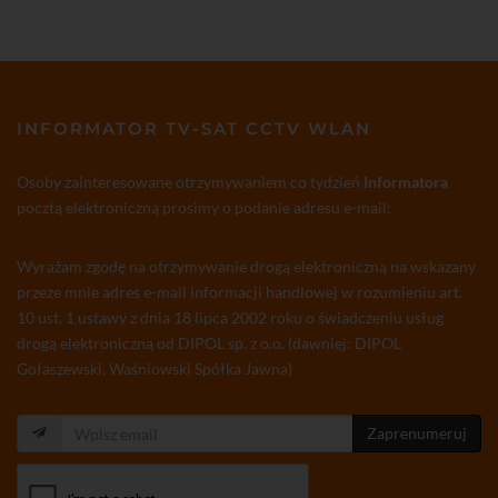
INFORMATOR TV-SAT CCTV WLAN
Osoby zainteresowane otrzymywaniem co tydzień
Informatora
pocztą elektroniczną prosimy o podanie adresu e-mail:
Wyrażam zgodę na otrzymywanie drogą elektroniczną na wskazany
przeze mnie adres e-mail informacji handlowej w rozumieniu art.
10 ust. 1 ustawy z dnia 18 lipca 2002 roku o świadczeniu usług
drogą elektroniczną od DIPOL sp. z o.o. (dawniej: DIPOL
Gołaszewski, Waśniowski Spółka Jawna)
Zaprenumeruj