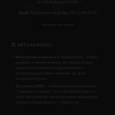
31-574 Kraków, POLAND
Email:
dipol@dipol.com.pl
Tel.:
+48 12 644 29 13
Nasza sieć sprzedaży
AKTUALNOŚCI
Nowe drzewo towarów w e
-sklepie Dipola - dobierz
produkty w obrębie systemu. W e-sklepie Dipola
pojawiła się możliwość przeglądania oferty
produktowej pod kątem systemów, tzn. grup
kompatybilnych ze...
10 czerwca 2026 r.
- Jubileuszowa edycja konkursu
"Ciekawie o Antenach". To już dwudziesty piąty raz,
kiedy zapraszamy do udziału w naszym wakacyjnym
wyzwaniu fotograficznym – czekamy na...