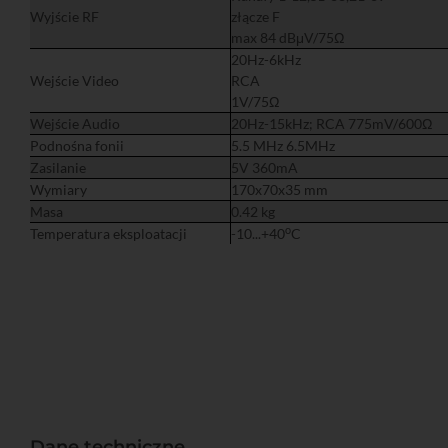
Wyjście RF
złącze F
max 84 dBμV/75Ω
20Hz-6kHz
Wejście Video
RCA
1V/75Ω
Wejście Audio
20Hz-15kHz; RCA 775mV/600Ω
Podnośna fonii
5.5 MHz 6.5MHz
Zasilanie
5V 360mA
Wymiary
170x70x35 mm
Masa
0.42 kg
o
Temperatura eksploatacji
-10...+40
C
Dane techniczne