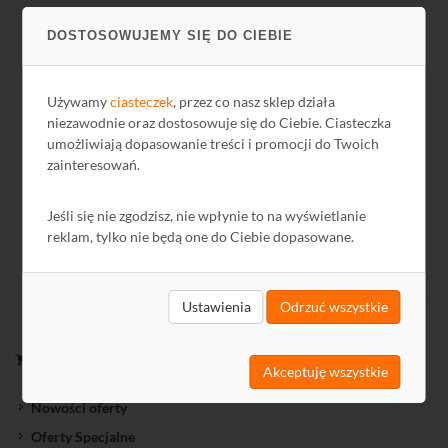
DOSTOSOWUJEMY SIĘ DO CIEBIE
16,11 zł
13,10 zł netto
Używamy
ciasteczek
, przez co nasz sklep działa
niezawodnie oraz dostosowuje się do Ciebie. Ciasteczka
umożliwiają dopasowanie treści i promocji do Twoich
zainteresowań.
Jeśli się nie zgodzisz, nie wpłynie to na wyświetlanie
reklam, tylko nie będą one do Ciebie dopasowane.
Ustawienia
Odrzuć wszystkie
ZAKUPY
Akceptuję wszystkie
Nowości oferty
Oferty Specjalne