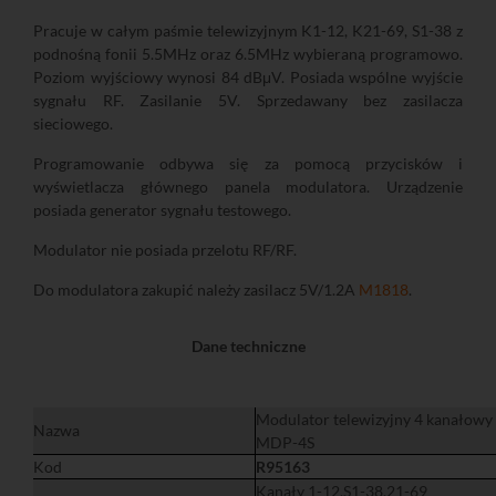
Pracuje w całym paśmie telewizyjnym K1-12, K21-69, S1-38 z
podnośną fonii 5.5MHz oraz 6.5MHz wybieraną programowo.
Poziom wyjściowy wynosi 84 dBμV. Posiada wspólne wyjście
sygnału RF. Zasilanie 5V. Sprzedawany bez zasilacza
sieciowego.
Programowanie odbywa się za pomocą przycisków i
wyświetlacza głównego panela modulatora. Urządzenie
posiada generator sygnału testowego.
Modulator nie posiada przelotu RF/RF.
Do modulatora zakupić należy zasilacz 5V/1.2A
M1818
.
Dane techniczne
Modulator telewizyjny 4 kanałowy
Nazwa
MDP-4S
Kod
R95163
Kanały 1-12,S1-38,21-69