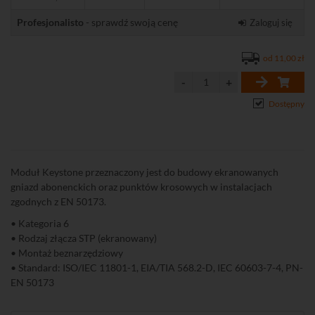
Profesjonalisto
- sprawdź swoją cenę
Zaloguj się
od 11,00 zł
Dostępny
Moduł Keystone przeznaczony jest do budowy ekranowanych
gniazd abonenckich oraz punktów krosowych w instalacjach
zgodnych z EN 50173.
• Kategoria 6
• Rodzaj złącza STP (ekranowany)
• Montaż beznarzędziowy
• Standard: ISO/IEC 11801-1, EIA/TIA 568.2-D, IEC 60603-7-4, PN-
EN 50173