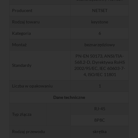
Producent
NETSET
Rodzaj towaru
keystone
Kategoria
6
Montaż
beznarzędziowy
PN-EN 50173, ANSI/TIA-
568.2-D, Dyrektywa RoHS
Standardy
2002/95/EC, IEC 60603-7-
4, ISO/IEC 11801
Liczba w opakowaniu
1
Dane techniczne
RJ-45
Typ złącza
8P8C
Rodzaj przewodu
skrętka