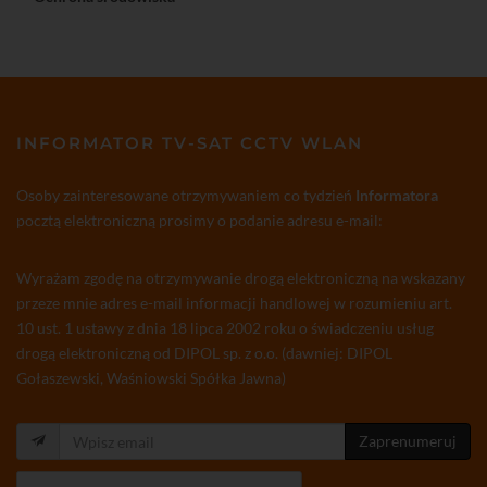
INFORMATOR TV-SAT CCTV WLAN
Osoby zainteresowane otrzymywaniem co tydzień
Informatora
pocztą elektroniczną prosimy o podanie adresu e-mail:
Wyrażam zgodę na otrzymywanie drogą elektroniczną na wskazany
przeze mnie adres e-mail informacji handlowej w rozumieniu art.
10 ust. 1 ustawy z dnia 18 lipca 2002 roku o świadczeniu usług
drogą elektroniczną od DIPOL sp. z o.o. (dawniej: DIPOL
Gołaszewski, Waśniowski Spółka Jawna)
Zaprenumeruj