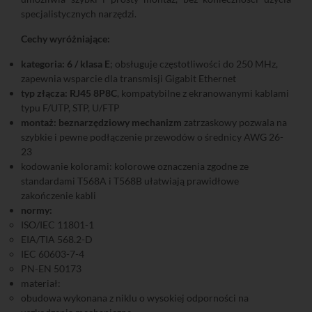
specjalistycznych narzędzi.
Cechy wyróżniające:
kategoria: 6 / klasa E
; obsługuje częstotliwości do 250 MHz,
zapewnia wsparcie dla transmisji Gigabit Ethernet
typ złącza: RJ45 8P8C
, kompatybilne z ekranowanymi kablami
typu F/UTP, STP, U/FTP
montaż: beznarzędziowy mechanizm
zatrzaskowy pozwala na
szybkie i pewne podłączenie przewodów o średnicy AWG 26-
23
kodowanie kolorami: kolorowe oznaczenia zgodne ze
standardami T568A i T568B ułatwiają prawidłowe
zakończenie kabli
normy:
ISO/IEC 11801-1
EIA/TIA 568.2-D
IEC 60603-7-4
PN-EN 50173
materiał:
obudowa wykonana z niklu o wysokiej odporności na