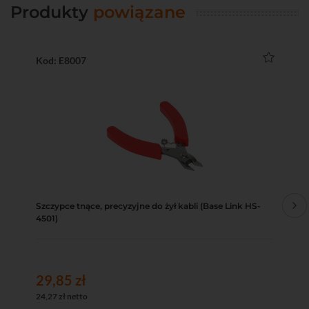
Produkty
powiązane
Kod: E8007
Ko
Szczypce tnące, precyzyjne do żył kabli (Base Link HS-
Ści
4501)
29,85 zł
6,
24,27 zł netto
5,0