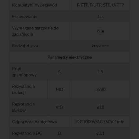
Kompatybilny przewód
F/FTP, F/UTP, STP, U/FTP
Ekranowanie
Tak
Wymagane narzędzie do
Nie
zaciśnięcia
Rodzaj złącza
keystone
Parametry elektryczne
Prąd
A
1,5
znamionowy
Rezystancja
MΩ
≥500
izolacji
Rezystancja
mΩ
≤10
styków
Odporność napięciowa
DC1000V/AC750V 1min
Rezystancja DC
Ω
≤0,1