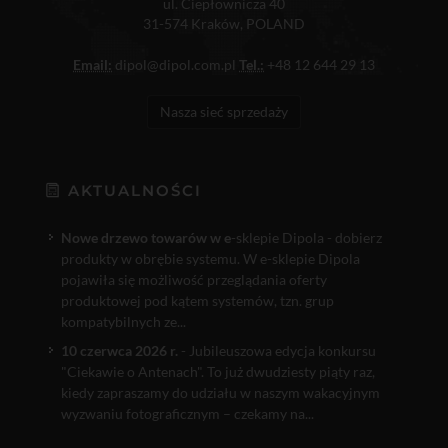
ul. Ciepłownicza 40
31-574 Kraków, POLAND
Email:
dipol@dipol.com.pl
Tel.:
+48 12 644 29 13
Nasza sieć sprzedaży
AKTUALNOŚCI
Nowe drzewo towarów w e
-sklepie Dipola - dobierz
produkty w obrębie systemu. W e-sklepie Dipola
pojawiła się możliwość przeglądania oferty
produktowej pod kątem systemów, tzn. grup
kompatybilnych ze...
10 czerwca 2026 r.
- Jubileuszowa edycja konkursu
"Ciekawie o Antenach". To już dwudziesty piąty raz,
kiedy zapraszamy do udziału w naszym wakacyjnym
wyzwaniu fotograficznym – czekamy na...