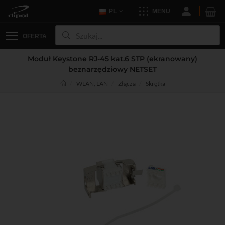
PL
MENU
OFERTA
Moduł Keystone RJ-45 kat.6 STP (ekranowany)
beznarzędziowy NETSET
WLAN, LAN
Złącza
Skrętka