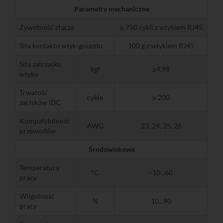
Parametry mechaniczne
Żywotność złącza
≥ 750 cykli z wtykiem RJ45
Siła kontaktu wtyk-gniazdo
100 g z wtykiem RJ45
Siła zatrzasku
kgf
≥4,98
wtyku
Trwałość
cykle
≥ 200
zacisków IDC
Kompatybilność
AWG
23, 24, 25, 26
przewodów
Środowiskowe
Temperatura
°C
-10...60
pracy
Wilgotność
%
10...90
pracy