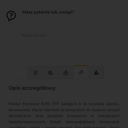
Masz pytania lub uwagi?
Napisz do nas!
Opis szczegółowy
Moduł Keystone RJ45 STP kategorii 6 to wysokiej jakości,
ekranowane złącze sieciowe przeznaczone do budowy gniazd
abonenckich oraz punktów krosowych w instalacjach
teleinformatycznych. Dzięki beznarzędziowej konstrukcji
umożliwia szybki i prosty montaż, bez konieczności użycia