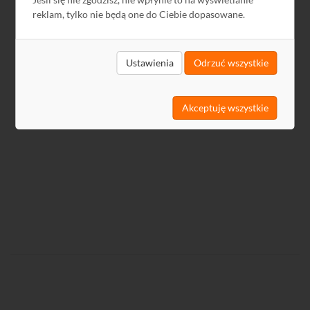
reklam, tylko nie będą one do Ciebie dopasowane.
559,23
2025-04-
CE
PL
KB
10
Ustawienia
Odrzuć wszystkie
2024-12-
GPSR
PL
-
13
Karta
Akceptuję wszystkie
PL
-
-
Katalogowa