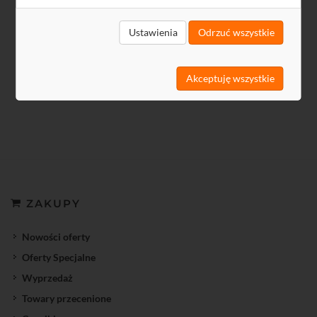
6,40 zł
Ustawienia
Odrzuć wszystkie
5,20 zł netto
Akceptuję wszystkie
ZAKUPY
Nowości oferty
Oferty Specjalne
Wyprzedaż
Towary przecenione