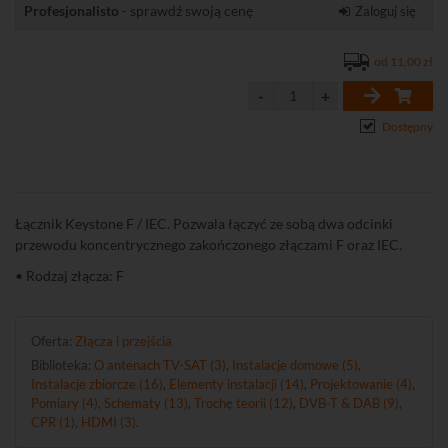
Profesjonalisto
- sprawdź swoją cenę
Zaloguj się
od 11,00 zł
Dostępny
Łącznik Keystone F / IEC. Pozwala łączyć ze sobą dwa odcinki
przewodu koncentrycznego zakończonego złączami F oraz IEC.
• Rodzaj złącza: F
Oferta:
Złącza i przejścia
Biblioteka:
O antenach TV-SAT (3)
,
Instalacje domowe (5)
,
Instalacje zbiorcze (16)
,
Elementy instalacji (14)
,
Projektowanie (4)
,
Pomiary (4)
,
Schematy (13)
,
Trochę teorii (12)
,
DVB-T & DAB (9)
,
CPR (1)
,
HDMI (3)
.