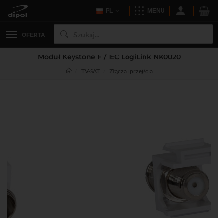
PL
MENU
OFERTA
Moduł Keystone F / IEC LogiLink NK0020
TV-SAT
Złącza i przejścia