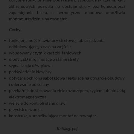
zbliżeniowych pozwala na obsługę strefy bez konieczności
zapamiętania hasła, a hermetyczna obudowa umożliwia
montaż urządzenia na zewnątrz.
Cechy:
funkcjonalność klawiatury strefowej lub urządzenia
odblokowującego czas na wejście
wbudowany czytnik kart zbliżeniowych
diody LED informujące o stanie strefy
sygnalizacja dźwiękowa
podświetlenie klawiszy
optyczna ochrona sabotażowa reagująca na otwarcie obudowy
i oderwanie od ściany
przekaźnik do sterowania elektrozaczepem, ryglem lub blokadą
elektromagnetyczną
wejście do kontroli stanu drzwi
przycisk dzwonka
konstrukcja umożliwiająca montaż na zewnątrz
Katalogi pdf