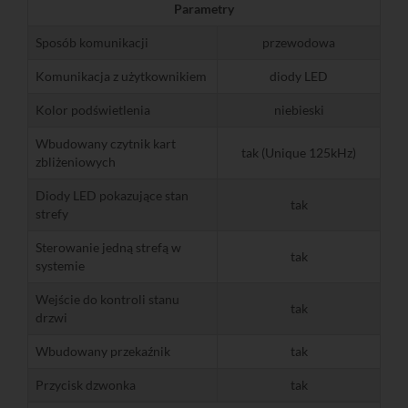
Parametry
Sposób komunikacji
przewodowa
Komunikacja z użytkownikiem
diody LED
Kolor podświetlenia
niebieski
Wbudowany czytnik kart
tak (Unique 125kHz)
zbliżeniowych
Diody LED pokazujące stan
tak
strefy
Sterowanie jedną strefą w
tak
systemie
Wejście do kontroli stanu
tak
drzwi
Wbudowany przekaźnik
tak
Przycisk dzwonka
tak