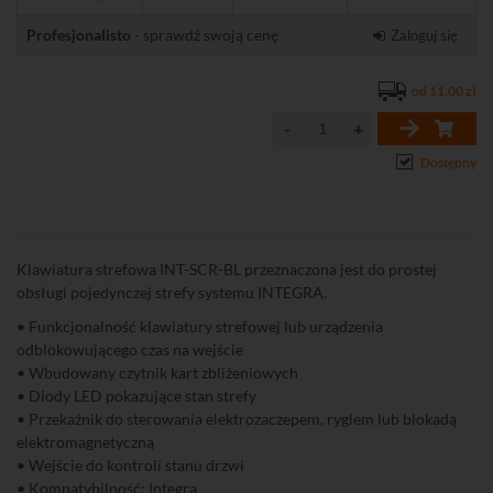
Profesjonalisto
- sprawdź swoją cenę
Zaloguj się
od 11,00 zł
Dostępny
Klawiatura strefowa INT-SCR-BL przeznaczona jest do prostej
obsługi pojedynczej strefy systemu INTEGRA.
• Funkcjonalność klawiatury strefowej lub urządzenia
odblokowującego czas na wejście
• Wbudowany czytnik kart zbliżeniowych
• Diody LED pokazujące stan strefy
• Przekaźnik do sterowania elektrozaczepem, ryglem lub blokadą
elektromagnetyczną
• Wejście do kontroli stanu drzwi
• Kompatybilność: Integra