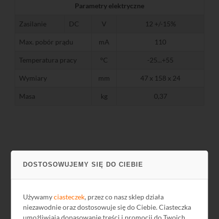
Parametry elektryczne
Zasilanie
DC
V
12 +/-15%
Max. pobór prądu
mA
110
Temperatura pracy
°C
-25...+55
Wymiary
mm
47 x 158 x 24
Masa
kg
0,37
DOSTOSOWUJEMY SIĘ DO CIEBIE
Używamy
ciasteczek
, przez co nasz sklep działa
niezawodnie oraz dostosowuje się do Ciebie. Ciasteczka
umożliwiają dopasowanie treści i promocji do Twoich