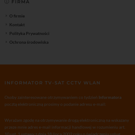
FIRMA
O firmie
Kontakt
Polityka Prywatności
Ochrona środowiska
INFORMATOR TV-SAT CCTV WLAN
Osoby zainteresowane otrzymywaniem co tydzień
Informatora
pocztą elektroniczną prosimy o podanie adresu e-mail:
Wyrażam zgodę na otrzymywanie drogą elektroniczną na wskazany
przeze mnie adres e-mail informacji handlowej w rozumieniu art.
10 ust. 1 ustawy z dnia 18 lipca 2002 roku o świadczeniu usług