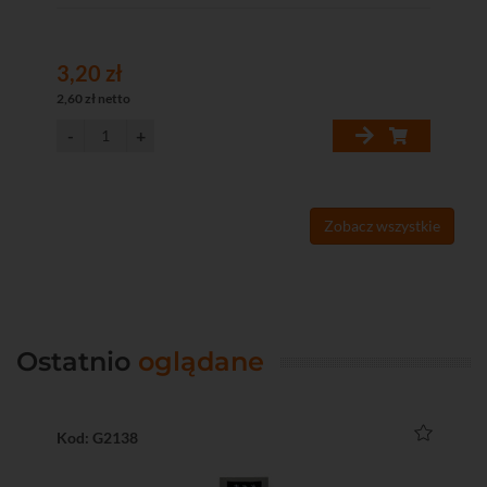
3,20 zł
3,
2,60 zł netto
2,6
Zobacz wszystkie
Ostatnio
oglądane
Kod: G2138