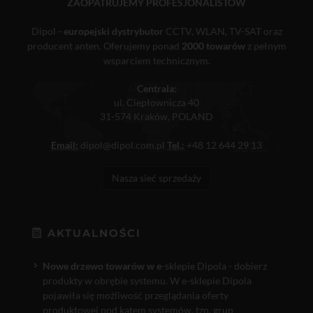
ZAOPATRUJEMY PROFESJONALISTÓW
Dipol -
europejski dystrybutor
CCTV, WLAN, TV-SAT oraz
producent anten. Oferujemy ponad
2000 towarów
z pełnym
wsparciem technicznym.
Centrala:
ul. Ciepłownicza 40
31-574 Kraków, POLAND
Email:
dipol@dipol.com.pl
Tel.:
+48 12 644 29 13
Nasza sieć sprzedaży
AKTUALNOŚCI
Nowe drzewo towarów w e
-sklepie Dipola - dobierz
produkty w obrębie systemu. W e-sklepie Dipola
pojawiła się możliwość przeglądania oferty
produktowej pod kątem systemów, tzn. grup