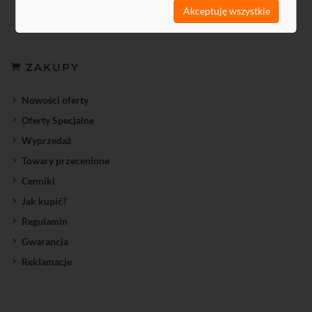
Akceptuję wszystkie
ZAKUPY
Nowości oferty
Oferty Specjalne
Wyprzedaż
Towary przecenione
Cenniki
Jak kupić?
Regulamin
Gwarancja
Reklamacje