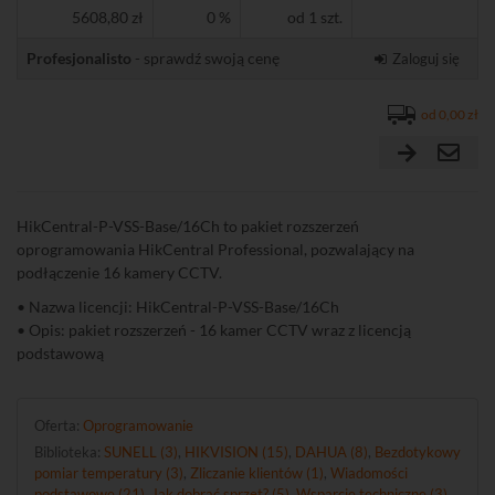
5608,80 zł
0 %
od 1 szt.
Profesjonalisto
- sprawdź swoją cenę
Zaloguj się
od 0,00 zł
HikCentral-P-VSS-Base/16Ch to pakiet rozszerzeń
oprogramowania HikCentral Professional, pozwalający na
podłączenie 16 kamery CCTV.
• Nazwa licencji: HikCentral-P-VSS-Base/16Ch
• Opis: pakiet rozszerzeń - 16 kamer CCTV wraz z licencją
podstawową
Oferta:
Oprogramowanie
Biblioteka:
SUNELL (3)
,
HIKVISION (15)
,
DAHUA (8)
,
Bezdotykowy
pomiar temperatury (3)
,
Zliczanie klientów (1)
,
Wiadomości
podstawowe (21)
,
Jak dobrać sprzęt? (5)
,
Wsparcie techniczne (3)
,