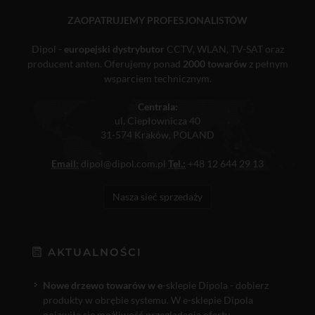
ZAOPATRUJEMY PROFESJONALISTÓW
Dipol -
europejski dystrybutor
CCTV, WLAN, TV-SAT oraz
producent anten. Oferujemy ponad
2000 towarów
z pełnym
wsparciem technicznym.
Centrala:
ul. Ciepłownicza 40
31-574 Kraków, POLAND
Email:
dipol@dipol.com.pl
Tel.:
+48 12 644 29 13
Nasza sieć sprzedaży
AKTUALNOŚCI
Nowe drzewo towarów w e
-sklepie Dipola - dobierz
produkty w obrębie systemu. W e-sklepie Dipola
pojawiła się możliwość przeglądania oferty