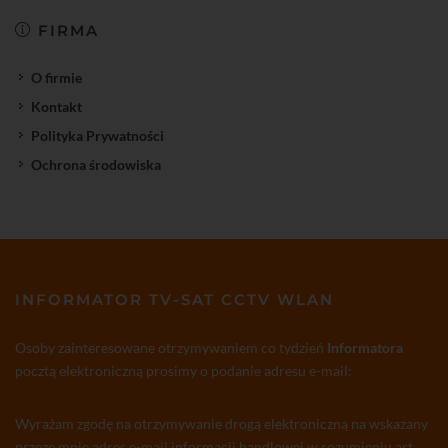
FIRMA
O firmie
Kontakt
Polityka Prywatności
Ochrona środowiska
INFORMATOR TV-SAT CCTV WLAN
Osoby zainteresowane otrzymywaniem co tydzień
Informatora
pocztą elektroniczną prosimy o podanie adresu e-mail:
Wyrażam zgodę na otrzymywanie drogą elektroniczną na wskazany
przeze mnie adres e-mail informacji handlowej w rozumieniu art.