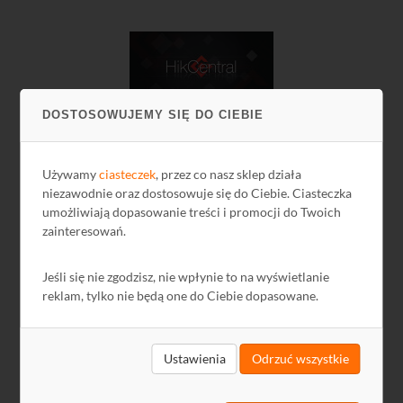
DOSTOSOWUJEMY SIĘ DO CIEBIE
HikCentral-P-VSS-Base/16Ch Licencja na 16 kanałów
CCTV wraz z licencją podstawową HikCentral
Używamy
ciasteczek
, przez co nasz sklep działa
Professional Hikvision
niezawodnie oraz dostosowuje się do Ciebie. Ciasteczka
umożliwiają dopasowanie treści i promocji do Twoich
zainteresowań.
5608,80 zł
Jeśli się nie zgodzisz, nie wpłynie to na wyświetlanie
4560,00 zł netto
reklam, tylko nie będą one do Ciebie dopasowane.
Ustawienia
Odrzuć wszystkie