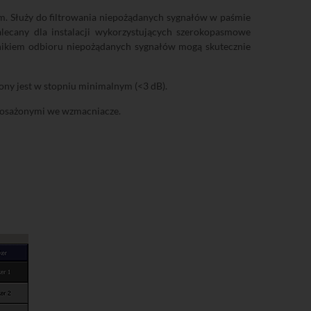
m. Służy do filtrowania niepożądanych sygnałów w paśmie
alecany dla instalacji wykorzystujących szerokopasmowe
nikiem odbioru niepożądanych sygnałów mogą skutecznie
ony jest w stopniu minimalnym (<3 dB).
yposażonymi we wzmacniacze.