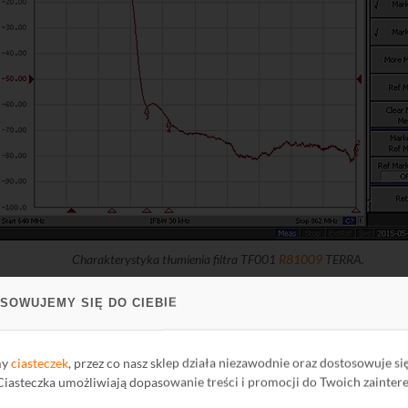
Charakterystyka tłumienia filtra TF001
R81009
TERRA.
SOWUJEMY SIĘ DO CIEBIE
my
ciasteczek
, przez co nasz sklep działa niezawodnie oraz dostosowuje si
 Ciasteczka umożliwiają dopasowanie treści i promocji do Twoich zainter