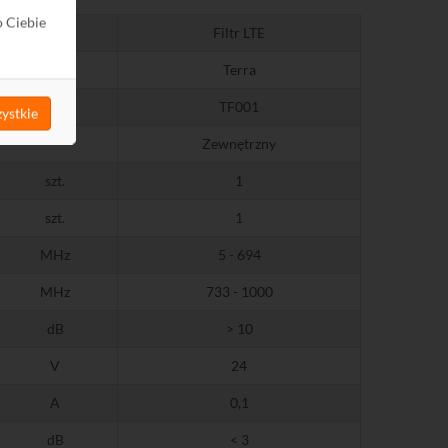
o Ciebie
Filtr LTE
Terra
TF001
ystkie
Zewnętrzny
szt.
1
szt.
1
MHz
5 - 694
MHz
733 - 1000
dB
> 10
V
24
A
0,1
dB
< 3