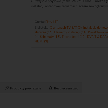
• Przejście prądowe (maks. 24 V/100 mA) - można 
instalacji antenowej ze wzmacniaczem zewnętrzny
Oferta:
Filtry LTE
Biblioteka:
O antenach TV-SAT (3)
,
Instalacje domowe
zbiorcze (16)
,
Elementy instalacji (14)
,
Projektowanie
(4)
,
Schematy (13)
,
Trochę teorii (12)
,
DVB-T & DAB (
HDMI (3)
.
Produkty powiązane
Bezpieczeństwo