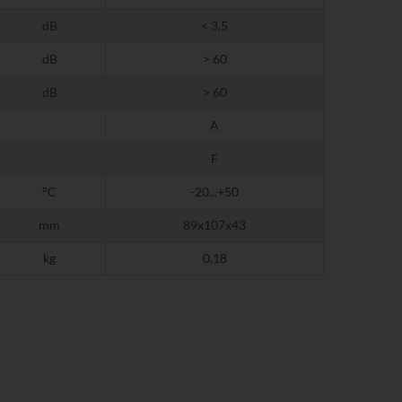
dB
< 3,5
dB
> 60
dB
> 60
A
F
°C
-20...+50
mm
89x107x43
kg
0,18