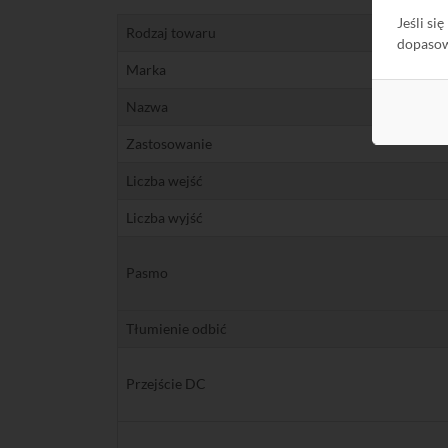
Jeśli si
Rodzaj towaru
dopaso
Marka
Nazwa
Zastosowanie
Liczba wejść
Liczba wyjść
Pasmo
Tłumienie odbić
Przejście DC