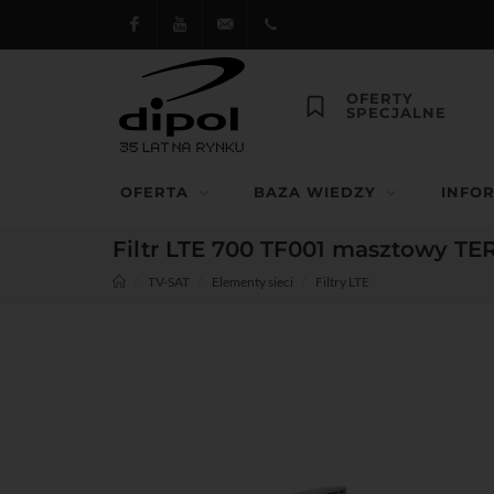
Facebook
Youtube
dipol@dipol.com.pl
+48
OFERTY
SPECJALNE
12
644
OFERTA
BAZA WIEDZY
INFO
29 13
Filtr LTE 700 TF001 masztowy T
TV-SAT
Elementy sieci
Filtry LTE