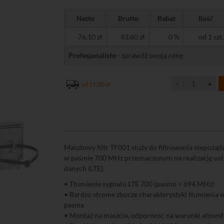
Netto
Brutto
Rabat
Ilość
76,10 zł
93,60 zł
0 %
od 1 szt.
Profesjonalisto
- sprawdź swoją cenę
od 11,00 zł
Masztowy filtr TF001 służy do filtrowania niepożą
w paśmie 700 MHz przeznaczonym na realizację usł
danych (LTE).
• Tłumienie sygnału LTE 700 (pasmo > 694 MHz)
• Bardzo strome zbocze charakterystyki tłumienia w
pasma
• Montaż na maszcie, odporność na warunki atmos