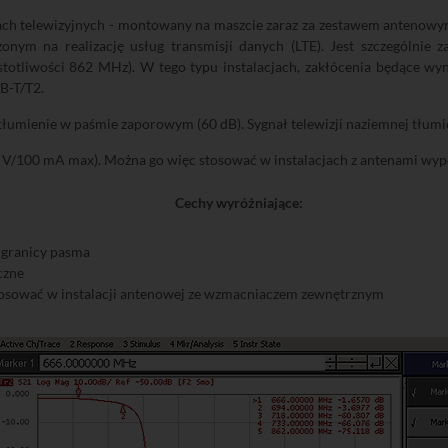
jach telewizyjnych - montowany na maszcie zaraz za zestawem antenowy
ym na realizację usług transmisji danych (LTE). Jest szczególnie z
otliwości 862 MHz). W tego typu instalacjach, zakłócenia będące wy
B-T/T2.
 tłumienie w paśmie zaporowym (60 dB). Sygnał telewizji naziemnej tłumi
24 V/100 mA max). Można go więc stosować w instalacjach z antenami w
Cechy wyróżniające:
 granicy pasma
czne
stosować w instalacji antenowej ze wzmacniaczem zewnętrznym