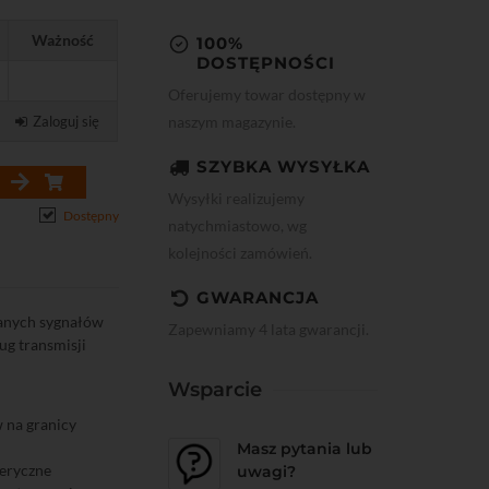
Ważność
100%
DOSTĘPNOŚCI
Oferujemy towar dostępny w
naszym magazynie.
Zaloguj się
SZYBKA WYSYŁKA
Wysyłki realizujemy
Dostępny
natychmiastowo, wg
kolejności zamówień.
GWARANCJA
danych sygnałów
Zapewniamy 4 lata gwarancji.
ug transmisji
Wsparcie
 na granicy
Masz pytania lub
feryczne
uwagi?