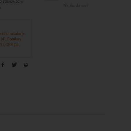
go stosować w
Napisz do nas!
m
 (5)
,
Instalacje
 (4)
,
Pomiary
9)
,
CPR (1)
,