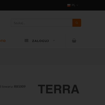
PL
OTO
ZALOGUJ
d towaru:
R81009