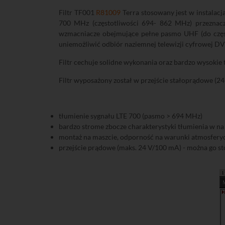
Filtr TF001
R81009
Terra stosowany jest w instalac
700 MHz (częstotliwości 694- 862 MHz) przeznaczon
wzmacniacze obejmujące pełne pasmo UHF (do częst
uniemożliwić odbiór naziemnej telewizji cyfrowej DV
Filtr cechuje solidne wykonania oraz bardzo wysokie
Filtr wyposażony został w przejście stałoprądowe (
tłumienie sygnału LTE 700 (pasmo > 694 MHz)
bardzo strome zbocze charakterystyki tłumienia w na
montaż na maszcie, odporność na warunki atmosfery
przejście prądowe (maks. 24 V/100 mA) - można go 