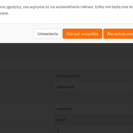
ę nie zgodzisz, nie wpłynie to na wyświetlanie reklam, tylko nie będą one d
wane.
Ustawienia
Odrzuć wszystkie
Akceptuję wsz
przepustowe
zaporowe
napięcie
prąd
5