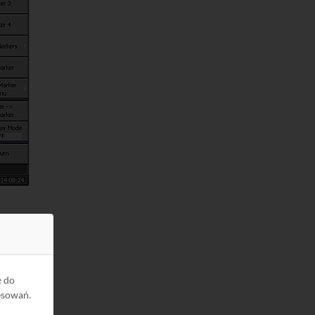
ę do
esowań.