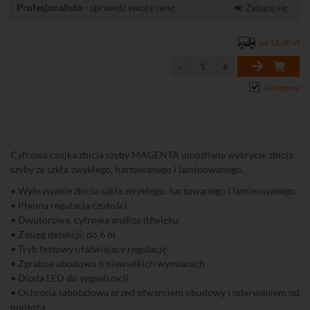
Profesjonalisto
- sprawdź swoją cenę
Zaloguj się
od 11,00 zł
Dostępny
Cyfrowa czujka zbicia szyby MAGENTA umożliwia wykrycie zbicia
szyby ze szkła zwykłego, hartowanego i laminowanego.
• Wykrywanie zbicia szkła zwykłego, hartowanego i laminowanego
• Płynna regulacja czułości
• Dwutorowa, cyfrowa analiza dźwięku
• Zasięg detekcji: do 6 m
• Tryb testowy ułatwiający regulację
• Zgrabna obudowa o niewielkich wymiarach
• Dioda LED do sygnalizacji
• Ochrona sabotażowa przed otwarciem obudowy i oderwaniem od
podłoża