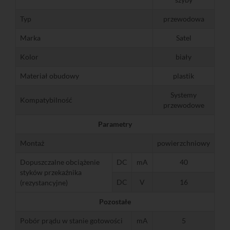
Typ
przewodowa
Marka
Satel
Kolor
biały
Materiał obudowy
plastik
Systemy
Kompatybilność
przewodowe
Parametry
Montaż
powierzchniowy
Dopuszczalne obciążenie
DC
mA
40
styków przekaźnika
DC
V
16
(rezystancyjne)
Pozostałe
Pobór prądu w stanie gotowości
mA
5