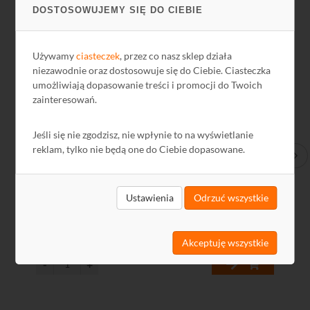
DOSTOSOWUJEMY SIĘ DO CIEBIE
Kod: G3602
Ko
Używamy
ciasteczek
, przez co nasz sklep działa
niezawodnie oraz dostosowuje się do Ciebie. Ciasteczka
umożliwiają dopasowanie treści i promocji do Twoich
zainteresowań.
Jeśli się nie zgodzisz, nie wpłynie to na wyświetlanie
reklam, tylko nie będą one do Ciebie dopasowane.
Czujka gazu propan-butan DG-1 LPG SATEL
Cz
Ustawienia
Odrzuć wszystkie
250,92 zł
25
204,00 zł netto
204
Akceptuję wszystkie