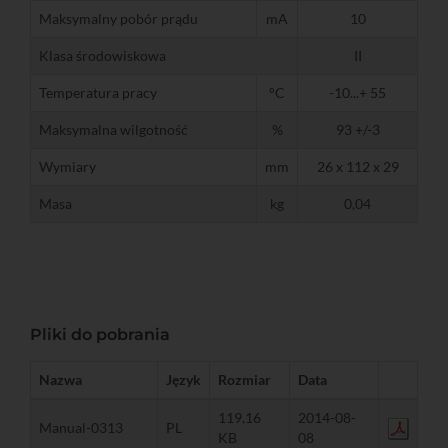
Maksymalny pobór prądu
mA
10
Klasa środowiskowa
II
Temperatura pracy
°C
-10...+ 55
Maksymalna wilgotność
%
93 +/-3
Wymiary
mm
26 x 112 x 29
Masa
kg
0,04
Pliki do pobrania
Nazwa
Język
Rozmiar
Data
119,16
2014-08-
Manual-0313
PL
KB
08