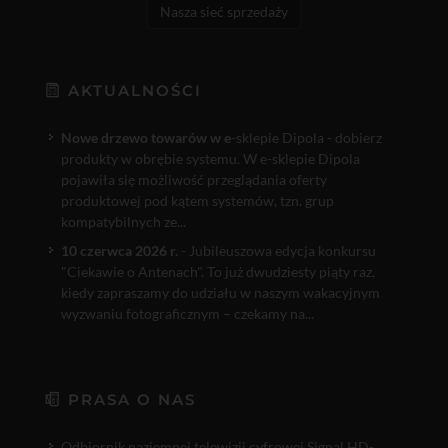
Nasza sieć sprzedaży
AKTUALNOŚCI
Nowe drzewo towarów w e
-sklepie Dipola - dobierz
produkty w obrębie systemu. W e-sklepie Dipola
pojawiła się możliwość przeglądania oferty
produktowej pod kątem systemów, tzn. grup
kompatybilnych ze...
10 czerwca 2026 r.
- Jubileuszowa edycja konkursu
"Ciekawie o Antenach". To już dwudziesty piąty raz,
kiedy zapraszamy do udziału w naszym wakacyjnym
wyzwaniu fotograficznym – czekamy na...
PRASA O NAS
Odbiornik naziemnej telewizji cyfrowej Signal HD-