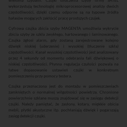
wieloma szybami. Czujki stłuczenia szyby firmy SATEL
wykorzystują technologię mikroprocesorowej analizy dwóch
częstotliwości, dzięki czemu odporne są na typowe źródła
hałasów mogących zakłócić pracę prostszych czujek.
Cyfrowa czujka zbicia szyby MAGENTA umożliwia wykrycie
zbicia szyby ze szkła zwykłego, hartowanego i laminowanego.
Czujka zgłosi alarm, gdy zostaną zarejestrowane kolejno
dźwięk niskiej (uderzenie) i wysokiej (tłuczenie szkła)
częstotliwości. Kanał wysokiej częstotliwości jest analizowany
przez 4 sekundy od momentu odebrania fali dźwiękowej o
niskiej częstotliwości. Płynna regulacja czułości pozwala na
łatwe dopasowanie ustawień czujki w konkretnym
pomieszczeniu przy pomocy testera.
Czujka przeznaczona jest do montażu w pomieszczeniach
zamkniętych o normalnej wilgotności powietrza. Chronione
powierzchnie szklane muszą znajdować się w zasięgu detekcji
czujki. Należy pamiętać, że zasłony, kotary, miękkie obicia
mebli, płytki akustyczne itp. pochłaniają dźwięk i pogarszają
zasięg detekcji czujki.