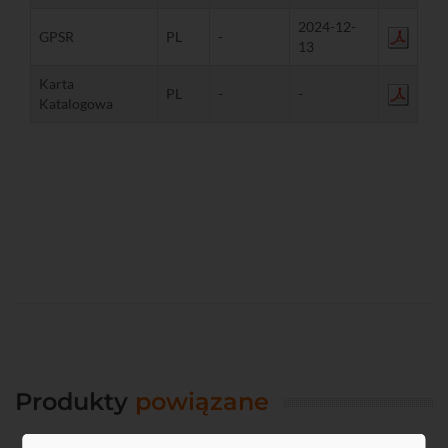
2024-12-
GPSR
PL
-
13
Karta
PL
-
-
Katalogowa
Produkty
powiązane