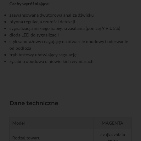
Cechy wyróżniające:
zaawansowana dwutorowa analiza dźwięku
płynna regulacja czułości detekcji
sygnalizacja niskiego napięcia zasilania (poniżej 9 V ± 5%)
dioda LED do sygnalizacji
styk sabotażowy reagujący na otwarcie obudowy i oderwanie
od podłoża
tryb testowy ułatwiający regulację
zgrabna obudowa o niewielkich wymiarach
Dane techniczne
Model
MAGENTA
czujka zbicia
Rodzaj towaru
szyby