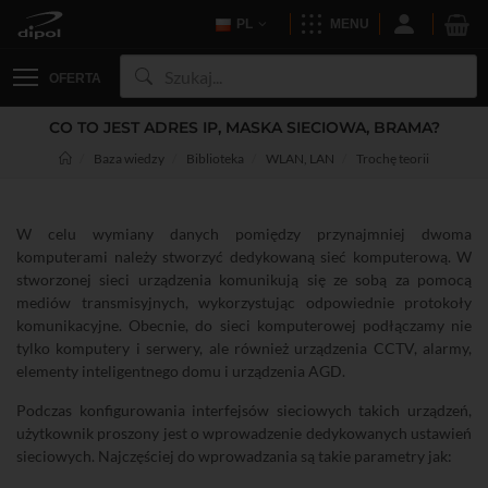
PL
MENU
OFERTA
CO TO JEST ADRES IP, MASKA SIECIOWA, BRAMA?
Baza wiedzy
Biblioteka
WLAN, LAN
Trochę teorii
W celu wymiany danych pomiędzy przynajmniej dwoma
komputerami należy stworzyć dedykowaną sieć komputerową. W
stworzonej sieci urządzenia komunikują się ze sobą za pomocą
mediów transmisyjnych, wykorzystując odpowiednie protokoły
komunikacyjne. Obecnie, do sieci komputerowej podłączamy nie
tylko komputery i serwery, ale również urządzenia CCTV, alarmy,
elementy inteligentnego domu i urządzenia AGD.
Podczas konfigurowania interfejsów sieciowych takich urządzeń,
użytkownik proszony jest o wprowadzenie dedykowanych ustawień
sieciowych. Najczęściej do wprowadzania są takie parametry jak: