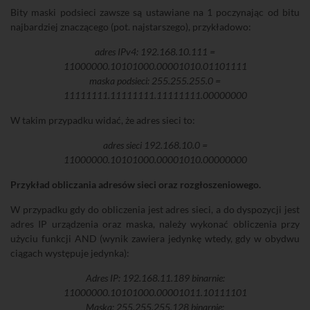
Bity maski podsieci zawsze są ustawiane na 1 poczynając od bitu
najbardziej znaczącego (pot. najstarszego), przykładowo:
adres IPv4: 192.168.10.111 =
11000000.10101000.00001010.01101111
maska podsieci: 255.255.255.0 =
11111111.11111111.11111111.00000000
W takim przypadku widać, że adres sieci to:
adres sieci 192.168.10.0 =
11000000.10101000.00001010.00000000
Przykład obliczania adresów sieci oraz rozgłoszeniowego.
W przypadku gdy do obliczenia jest adres sieci, a do dyspozycji jest
adres IP urządzenia oraz maska, należy wykonać obliczenia przy
użyciu funkcji AND (wynik zawiera jedynkę wtedy, gdy w obydwu
ciągach występuje jedynka):
Adres IP: 192.168.11.189 binarnie:
11000000.10101000.00001011.10111101
Maska: 255.255.255.128 binarnie: