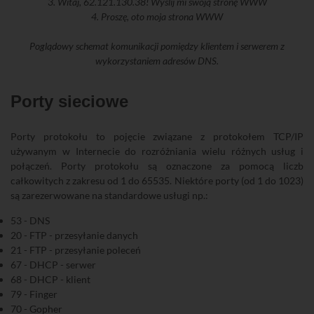
3. Witaj, 62.121.130.38! Wyślij mi swoją stronę WWW
4. Proszę, oto moja strona WWW
Poglądowy schemat komunikacji pomiędzy klientem i serwerem z
wykorzystaniem adresów DNS.
Porty sieciowe
Porty protokołu to pojęcie związane z protokołem TCP/IP
używanym w Internecie do rozróżniania wielu różnych usług i
połączeń. Porty protokołu są oznaczone za pomocą liczb
całkowitych z zakresu od 1 do 65535. Niektóre porty (od 1 do 1023)
są zarezerwowane na standardowe usługi np.:
53 - DNS
20 - FTP - przesyłanie danych
21 - FTP - przesyłanie poleceń
67 - DHCP - serwer
68 - DHCP - klient
79 - Finger
70 - Gopher