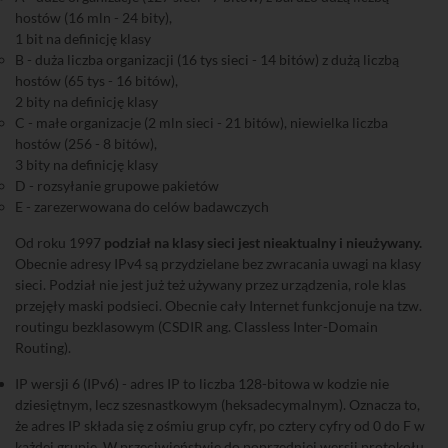
hostów (16 mln - 24 bity),
1 bit na definicję klasy
B - duża liczba organizacji (16 tys sieci - 14 bitów) z dużą liczbą
hostów (65 tys - 16 bitów),
2 bity na definicję klasy
C - małe organizacje (2 mln sieci - 21 bitów), niewielka liczba
hostów (256 - 8 bitów),
3 bity na definicję klasy
D - rozsyłanie grupowe pakietów
E - zarezerwowana do celów badawczych
Od roku 1997
podział na klasy sieci jest nieaktualny i nieużywany.
Obecnie adresy IPv4 są przydzielane bez zwracania uwagi na klasy
sieci. Podział nie jest już też używany przez urządzenia, role klas
przejęły maski podsieci. Obecnie cały Internet funkcjonuje na tzw.
routingu bezklasowym (CSDIR ang. Classless Inter-Domain
Routing).
IP wersji 6 (IPv6) - adres IP to liczba 128-bitowa w kodzie nie
dziesiętnym, lecz szesnastkowym (heksadecymalnym). Oznacza to,
że adres IP składa się z ośmiu grup cyfr, po cztery cyfry od 0 do F w
każdej grupie. W przeciwieństwie do poprzedniej wersji protokołu,