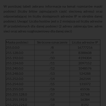
W poniższej tabeli zebrano informacje na temat rozmiarów maski
podsieci (liczby bitów zajmujących część sieciową adresu) oraz
odpowiadającej im liczby dostępnych adresów IP w obrębie danej
podsieci. Uwaga! Liczba hostów jest o 2 mniejsza od liczby adresów
IP przydzielonych dla danej podsieci (2 adresy zabierają tzw. adres
sieci oraz adres rozgłoszeniowy dla danej sieci)
Maska podsieci
Skrócone oznaczenie
Liczba adresów IP
255.0.0.0
/8
16777216
255.128.0.0
/9
8388608
255.192.0.0
/10
4194304
255.224.0.0
/11
2097152
255.240.0.0
/12
1048576
255.248.0.0
/13
524288
255.252.0.0
/14
262144
255.254.0.0
/15
131072
255.255.0.0
/16
65536
255.255.128.0
/17
32768
255.255.192.0
/18
16384
255.255.224.0
/19
8192