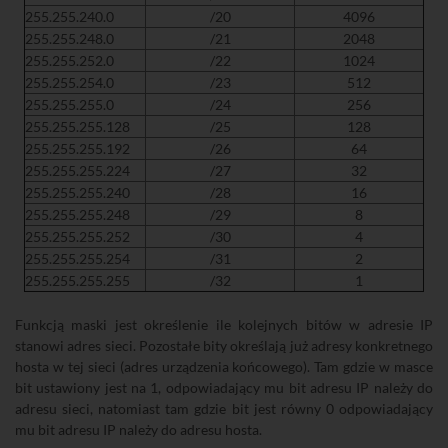
255.255.240.0
/20
4096
255.255.248.0
/21
2048
255.255.252.0
/22
1024
255.255.254.0
/23
512
255.255.255.0
/24
256
255.255.255.128
/25
128
255.255.255.192
/26
64
255.255.255.224
/27
32
255.255.255.240
/28
16
255.255.255.248
/29
8
255.255.255.252
/30
4
255.255.255.254
/31
2
255.255.255.255
/32
1
Funkcją maski jest określenie ile kolejnych bitów w adresie IP
stanowi adres sieci. Pozostałe bity określają już adresy konkretnego
hosta w tej sieci (adres urządzenia końcowego). Tam gdzie w masce
bit ustawiony jest na 1, odpowiadający mu bit adresu IP należy do
adresu sieci, natomiast tam gdzie bit jest równy 0 odpowiadający
mu bit adresu IP należy do adresu hosta.