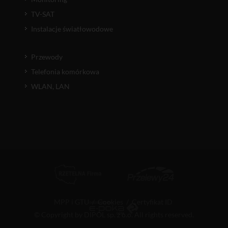
TV-SAT
Instalacje światłowodowe
Przewody
Telefonia komórkowa
WLAN, LAN
MPP i GTU
/
Cookies
/
Certyfikat ID
© Copyright by DIPOL sp. z o.o. All rights reserved.