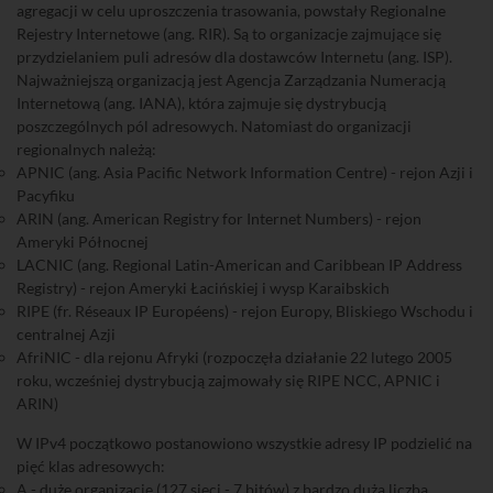
agregacji w celu uproszczenia trasowania, powstały Regionalne
Rejestry Internetowe (ang. RIR). Są to organizacje zajmujące się
przydzielaniem puli adresów dla dostawców Internetu (ang. ISP).
Najważniejszą organizacją jest Agencja Zarządzania Numeracją
Internetową (ang. IANA), która zajmuje się dystrybucją
poszczególnych pól adresowych. Natomiast do organizacji
regionalnych należą:
APNIC (ang. Asia Pacific Network Information Centre) - rejon Azji i
Pacyfiku
ARIN (ang. American Registry for Internet Numbers) - rejon
Ameryki Północnej
LACNIC (ang. Regional Latin-American and Caribbean IP Address
Registry) - rejon Ameryki Łacińskiej i wysp Karaibskich
RIPE (fr. Réseaux IP Européens) - rejon Europy, Bliskiego Wschodu i
centralnej Azji
AfriNIC - dla rejonu Afryki (rozpoczęła działanie 22 lutego 2005
roku, wcześniej dystrybucją zajmowały się RIPE NCC, APNIC i
ARIN)
W IPv4 początkowo postanowiono wszystkie adresy IP podzielić na
pięć klas adresowych:
A - duże organizacje (127 sieci - 7 bitów) z bardzo dużą liczbą