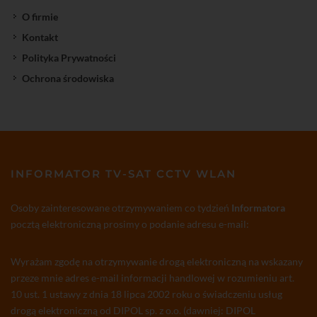
O firmie
Kontakt
Polityka Prywatności
Ochrona środowiska
INFORMATOR TV-SAT CCTV WLAN
Osoby zainteresowane otrzymywaniem co tydzień
Informatora
pocztą elektroniczną prosimy o podanie adresu e-mail:
Wyrażam zgodę na otrzymywanie drogą elektroniczną na wskazany
przeze mnie adres e-mail informacji handlowej w rozumieniu art.
10 ust. 1 ustawy z dnia 18 lipca 2002 roku o świadczeniu usług
drogą elektroniczną od DIPOL sp. z o.o. (dawniej: DIPOL