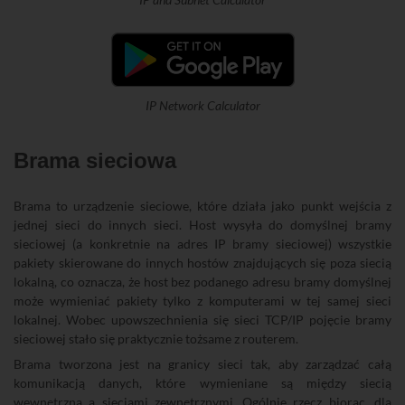
IP Network Calculator
Brama sieciowa
Brama to urządzenie sieciowe, które działa jako punkt wejścia z
jednej sieci do innych sieci. Host wysyła do domyślnej bramy
sieciowej (a konkretnie na adres IP bramy sieciowej) wszystkie
pakiety skierowane do innych hostów znajdujących się poza siecią
lokalną, co oznacza, że host bez podanego adresu bramy domyślnej
może wymieniać pakiety tylko z komputerami w tej samej sieci
lokalnej. Wobec upowszechnienia się sieci TCP/IP pojęcie bramy
sieciowej stało się praktycznie tożsame z routerem.
Brama tworzona jest na granicy sieci tak, aby zarządzać całą
komunikacją danych, które wymieniane są między siecią
wewnętrzną a sieciami zewnętrznymi. Ogólnie rzecz biorąc, dla