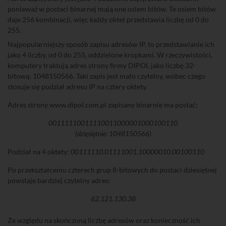
ponieważ w postaci binarnej mają one osiem bitów. Te osiem bitów
daje 256 kombinacji, więc każdy oktet przedstawia liczbę od 0 do
255.
Najpopularniejszy sposób zapisu adresów IP, to przedstawianie ich
jako 4 liczby, od 0 do 255, oddzielone kropkami. W rzeczywistości,
komputery traktują adres strony firmy DIPOL jako liczbę 32-
bitową: 1048150566. Taki zapis jest mało czytelny, wobec czego
stosuje się podział adresu IP na cztery oktety.
Adres strony www.dipol.com.pl zapisany binarnie ma postać:
00111110011110011000001000100110
(dzięsiętnie: 1048150566)
Podział na 4 oktety:
00111110.01111001.10000010.00100110
Po przekształceniu czterech grup 8-bitowych do postaci dziesiętnej
powstaje bardziej czytelny adres:
62.121.130.38
Ze względu na skończoną liczbę adresów oraz konieczność ich