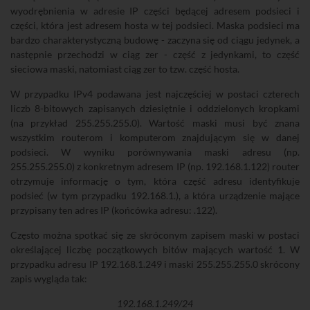
wyodrębnienia w adresie IP części będącej adresem podsieci i
części, która jest adresem hosta w tej podsieci. Maska podsieci ma
bardzo charakterystyczną budowę - zaczyna się od ciągu jedynek, a
następnie przechodzi w ciąg zer - część z jedynkami, to część
sieciowa maski, natomiast ciąg zer to tzw. część hosta.
W przypadku IPv4 podawana jest najczęściej w postaci czterech
liczb 8-bitowych zapisanych dziesiętnie i oddzielonych kropkami
(na przykład 255.255.255.0). Wartość maski musi być znana
wszystkim routerom i komputerom znajdującym się w danej
podsieci. W wyniku porównywania maski adresu (np.
255.255.255.0) z konkretnym adresem IP (np. 192.168.1.122) router
otrzymuje informację o tym, która część adresu identyfikuje
podsieć (w tym przypadku 192.168.1.), a która urządzenie mające
przypisany ten adres IP (końcówka adresu: .122).
Często można spotkać się ze skróconym zapisem maski w postaci
określającej liczbę początkowych bitów mających wartość 1. W
przypadku adresu IP 192.168.1.249 i maski 255.255.255.0 skrócony
zapis wygląda tak:
192.168.1.249/24