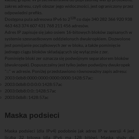
zakres adresu, czyli obszar jego widoczności, jest ograniczony przez
odpowiedni prefiks.
128
Dostępna pula adresowa IPv6 to 2
co daje 340 282 366 920 938
463 463 374 607 431 768 211 456 adresów.
Adres IP zapisuje się jako osiem 16-bitowych bloków zapisanych w
systemie szesnastkowym oddzielonych dwukropkiem. Dozwolone
jest pomijanie początkowych zer w bloku, a także pominięcie
jednego ciągu bloków składających się wyłącznie z zer.
Pominięte bloki zer oznacza się podwójnym separatorem bloków
(dwukropek). Dopuszczalny jest tylko jeden podwójny dwukropek
"::" w adresie. Poniżej przedstawiono równoważny zapis adresu:
2003:0db8:0000:0000:0000:0000:1428:57ac:
2003:0db8:0:0:0:0:1428:57ac
2003:0db8:0:0::1428:57ac
2003:0db8::1428:57ac
Maska podsieci
Maska podsieci (dla IPv4) podobnie jak adres IP w wersji 4 jest
liczbą 32 bitową (dla IPv6 ma 128 bitów). Maska służy do