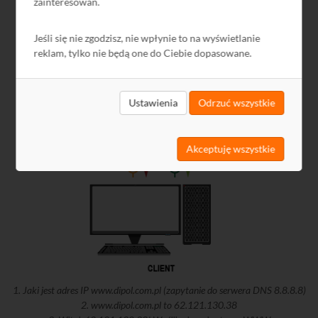
zainteresowań.
Jeśli się nie zgodzisz, nie wpłynie to na wyświetlanie
reklam, tylko nie będą one do Ciebie dopasowane.
Ustawienia
Odrzuć wszystkie
Akceptuję wszystkie
1. Jaki jest adres IP www.dipol.com.pl (zapytanie do serwera DNS 8.8.8.8)
2. www.dipol.com.pl to 62.121.130.38