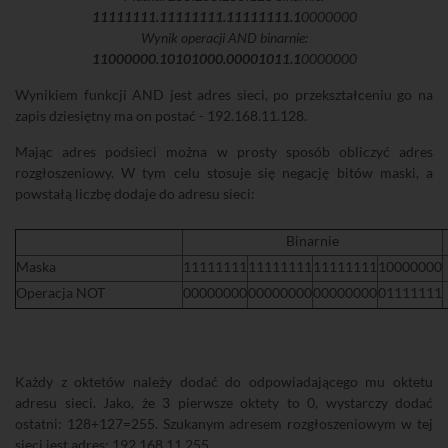
11111111.11111111.11111111.1
0000000
Wynik operacji AND binarnie:
11000000.10101000.00001011.1
0000000
Wynikiem funkcji AND jest adres sieci, po przekształceniu go na
zapis dziesiętny ma on postać - 192.168.11.128.
Mając adres podsieci można w prosty sposób obliczyć adres
rozgłoszeniowy. W tym celu stosuje się negację bitów maski, a
powstałą liczbę dodaje do adresu sieci:
Binarnie
Maska
11111111
11111111
11111111
10000000
Operacja NOT
00000000
00000000
00000000
01111111
Każdy z oktetów należy dodać do odpowiadającego mu oktetu
adresu sieci. Jako, że 3 pierwsze oktety to 0, wystarczy dodać
ostatni: 128+127=255. Szukanym adresem rozgłoszeniowym w tej
sieci jest adres: 192.168.11.255.