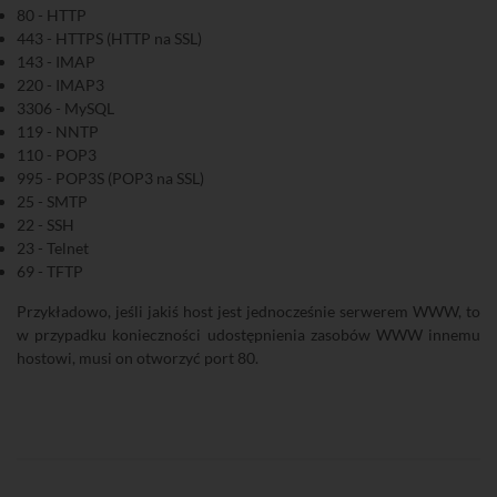
80 - HTTP
443 - HTTPS (HTTP na SSL)
143 - IMAP
220 - IMAP3
3306 - MySQL
119 - NNTP
110 - POP3
995 - POP3S (POP3 na SSL)
25 - SMTP
22 - SSH
23 - Telnet
69 - TFTP
Przykładowo, jeśli jakiś host jest jednocześnie serwerem WWW, to
w przypadku konieczności udostępnienia zasobów WWW innemu
hostowi, musi on otworzyć port 80.