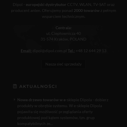
Dipol -
europejski dystrybutor
CCTV, WLAN, TV-SAT oraz
producent anten. Oferujemy ponad
2000 towarów
z pełnym
wsparciem technicznym.
Centrala:
ul. Ciepłownicza 40
31-574 Kraków, POLAND
Email:
dipol@dipol.com.pl
Tel.:
+48 12 644 29 13
Nasza sieć sprzedaży
AKTUALNOŚCI
Nowe drzewo towarów w e
-sklepie Dipola - dobierz
produkty w obrębie systemu. W e-sklepie Dipola
pojawiła się możliwość przeglądania oferty
produktowej pod kątem systemów, tzn. grup
kompatybilnych ze...