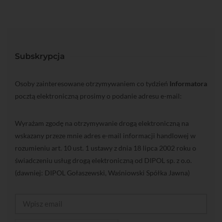
Subskrypcja
Osoby zainteresowane otrzymywaniem co tydzień
Informatora
pocztą elektroniczną prosimy o podanie adresu e-mail:
Wyrażam zgodę na otrzymywanie drogą elektroniczną na
wskazany przeze mnie adres e-mail informacji handlowej w
rozumieniu art. 10 ust. 1 ustawy z dnia 18 lipca 2002 roku o
świadczeniu usług drogą elektroniczną od DIPOL sp. z o.o.
(dawniej: DIPOL Gołaszewski, Waśniowski Spółka Jawna)