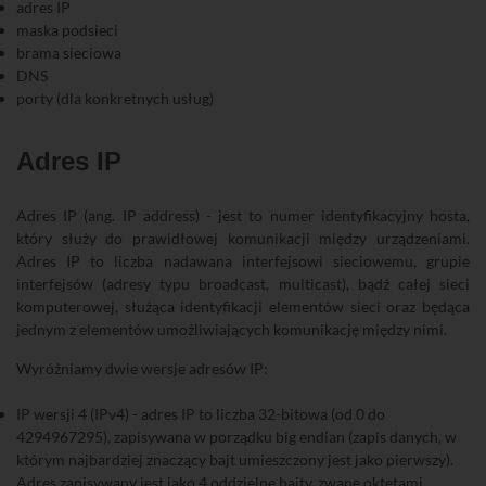
adres IP
maska podsieci
brama sieciowa
DNS
porty (dla konkretnych usług)
Adres IP
Adres IP (ang. IP address) - jest to numer identyfikacyjny hosta,
który służy do prawidłowej komunikacji między urządzeniami.
Adres IP to liczba nadawana interfejsowi sieciowemu, grupie
interfejsów (adresy typu broadcast, multicast), bądź całej sieci
komputerowej, służąca identyfikacji elementów sieci oraz będąca
jednym z elementów umożliwiających komunikację między nimi.
Wyróżniamy dwie wersje adresów IP:
IP wersji 4 (IPv4) - adres IP to liczba 32-bitowa (od 0 do
4294967295), zapisywana w porządku big endian (zapis danych, w
którym najbardziej znaczący bajt umieszczony jest jako pierwszy).
Adres zapisywany jest jako 4 oddzielne bajty, zwane oktetami,