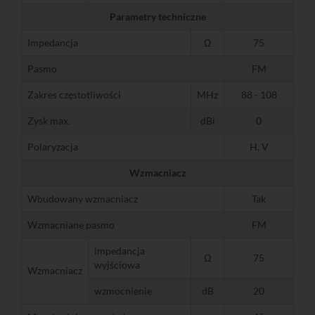
Parametry techniczne
Impedancja
Ω
75
Pasmo
FM
Zakres częstotliwości
MHz
88 - 108
Zysk max.
dBi
0
Polaryzacja
H, V
Wzmacniacz
Wbudowany wzmacniacz
Tak
Wzmacniane pasmo
FM
impedancja
Ω
75
wyjściowa
Wzmacniacz
wzmocnienie
dB
20