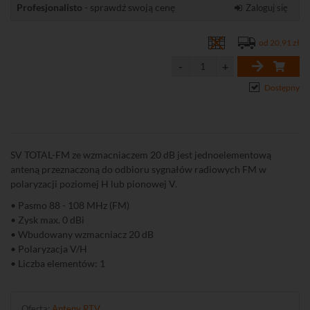
Profesjonalisto
- sprawdź swoją cenę
Zaloguj się
od 20,91 zł
Dostępny
SV TOTAL-FM ze wzmacniaczem 20 dB jest jednoelementową
anteną przeznaczoną do odbioru sygnałów radiowych FM w
polaryzacji poziomej H lub pionowej V.
• Pasmo 88 - 108 MHz (FM)
• Zysk max. 0 dBi
• Wbudowany wzmacniacz 20 dB
• Polaryzacja V/H
• Liczba elementów: 1
Oferta:
Anteny RTV