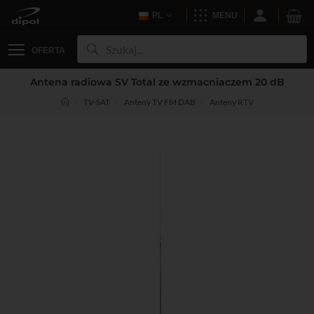
PL
MENU
OFERTA
Antena radiowa SV Total ze wzmacniaczem 20 dB
TV-SAT
Anteny TV FM DAB
Anteny RTV