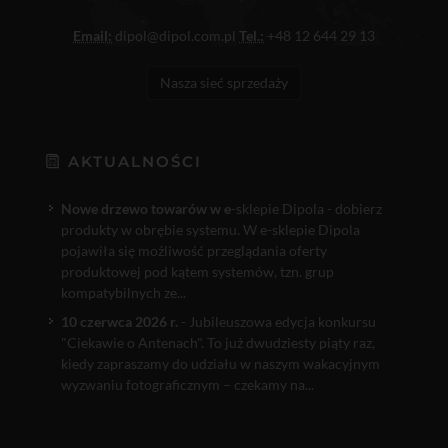
Email:
dipol@dipol.com.pl
Tel.:
+48 12 644 29 13
Nasza sieć sprzedaży
AKTUALNOŚCI
Nowe drzewo towarów w e
-sklepie Dipola - dobierz
produkty w obrębie systemu. W e-sklepie Dipola
pojawiła się możliwość przeglądania oferty
produktowej pod kątem systemów, tzn. grup
kompatybilnych ze...
10 czerwca 2026 r.
- Jubileuszowa edycja konkursu
"Ciekawie o Antenach". To już dwudziesty piąty raz,
kiedy zapraszamy do udziału w naszym wakacyjnym
wyzwaniu fotograficznym – czekamy na...