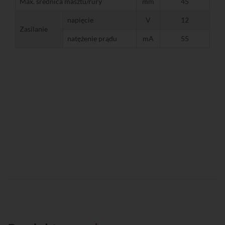
Max. średnica masztu/rury
mm
45
napięcie
V
12
Zasilanie
natężenie prądu
mA
55