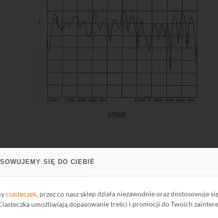
VSWR
SOWUJEMY SIĘ DO CIEBIE
my
ciasteczek
, przez co nasz sklep działa niezawodnie oraz dostosowuje si
 Ciasteczka umożliwiają dopasowanie treści i promocji do Twoich zainter
Antena ATK-LOG