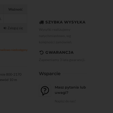
Ważność
t.
SZYBKA WYSYŁKA
Zaloguj się
Wysyłki realizujemy
natychmiastowo, wg
kolejności zamówień.
hwilowo niedostępny
GWARANCJA
Zapewniamy 3 lata gwarancji.
Wsparcie
śmie 800-2170
rzewód 10 m
Masz pytania lub
uwagi?
Napisz do nas!