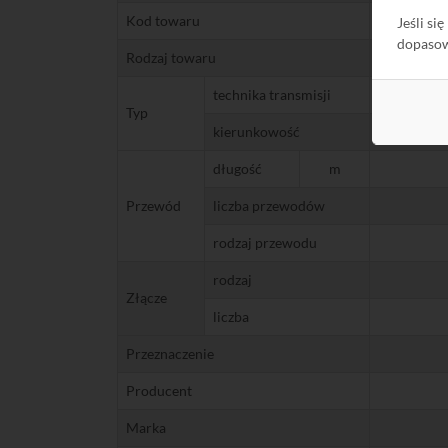
Kod towaru
Jeśli si
dopaso
Rodzaj towaru
technika transmisji
Typ
kierunkowość
długość
m
Przewód
liczba przewodów
rodzaj przewodu
rodzaj
Złącze
liczba
Przeznaczenie
Producent
Marka