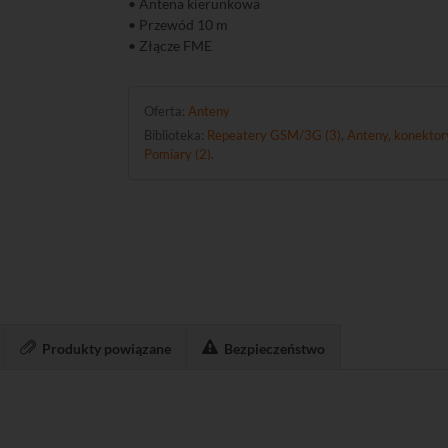
• Antena kierunkowa
• Przewód 10 m
• Złącze FME
Oferta:
Anteny
Biblioteka:
Repeatery GSM/3G (3)
,
Anteny, konektory
Pomiary (2)
.
Produkty powiązane
Bezpieczeństwo