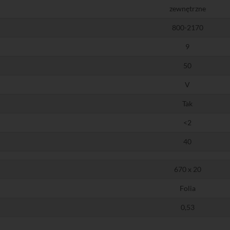
zewnętrzne
800-2170
9
50
V
Tak
<2
40
670 x 20
Folia
0,53