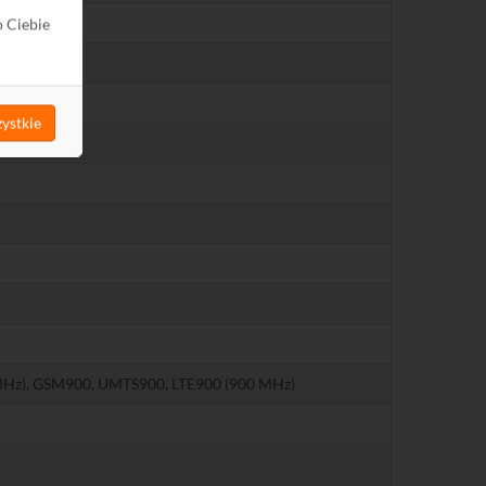
o Ciebie
ystkie
MHz), GSM900, UMTS900, LTE900 (900 MHz)