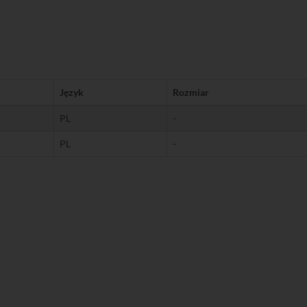
Język
Rozmiar
PL
-
PL
-