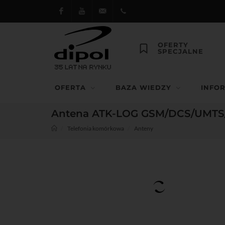
Facebook
Youtube
dipol@dipol.com.pl
+48
OFERTY
SPECJALNE
12
644
OFERTA
BAZA WIEDZY
INFO
29 13
Antena ATK-LOG GSM/DCS/UMTS/
Telefonia komórkowa
Anteny