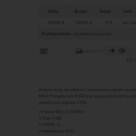
Netto
Brutto
Rabat
Ilość
108,00 zł
132,84 zł
0 %
od 1 sz
Profesjonalisto
- sprawdź swoją cenę
od 20,91 zł
C
Antena służy do odbioru i nadawania sygnału w pa
MHz. Posiada zysk 9 dBi oraz wyposażona jest w p
zakończony złączem FME.
• Pasmo 800-2170 MHz
• Zysk 9 dBi
• VSWR <2
• Impedancja 50 Ω