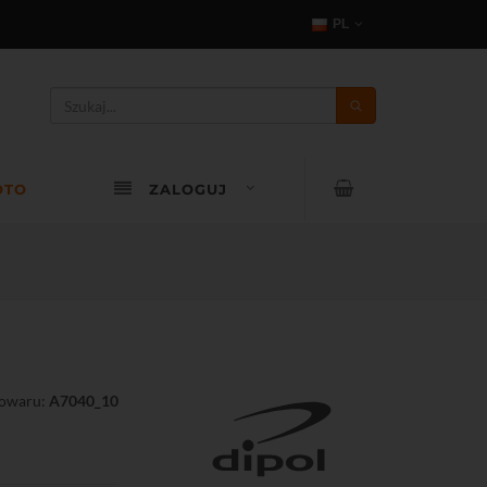
PL
OTO
ZALOGUJ
towaru:
A7040_10