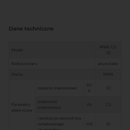
Dane techniczne
MWS 7,2-
Model
12
Rodzaj towaru
akumulator
Marka
MWS
DC
napięcie znamionowe
12
V
pojemność
Parametry
Ah
7,2
znamionowa
elektryczne
rezystancja wewnętrzna
naładowanego
mΩ
35
akumulatora