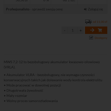
Profesjonalisto
- sprawdź swoją cenę
Zaloguj się
od 11,00 zł
Dostępny
MWS 7,2-12 to bezobsługowy akumulator kwasowo-ołowiowy
(VRLA).
• Akumulator VLRA - bezobsługowy, nie wymaga czynności
konserwacyjnych takich jak dolewanie wody kontrola elektrolitu
• Może pracować w dowolnej pozycji
• Długotrwała żywotność
• Mały rozmiar
• Wolny proces samorozładowania