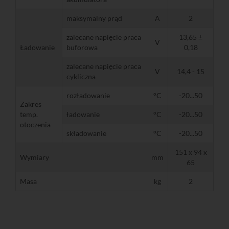
maksymalny prąd
A
2
zalecane napięcie praca
13,65 ±
V
Ładowanie
buforowa
0,18
zalecane napięcie praca
V
14,4 - 15
cykliczna
rozładowanie
°C
-20...50
Zakres
temp.
ładowanie
°C
-20...50
otoczenia
składowanie
°C
-20...50
151 x 94 x
Wymiary
mm
65
Masa
kg
2