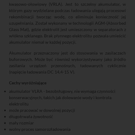
kwasowo-ołowiowy (VRLA). Jest to szczelny akumulator, w
którym gazy wydzielane podczas ładowania ulegają procesowi
rekombinacji tworząc wodę, co eliminuje konieczność jej
uzupełniania. Został wykonany w technologii AGM-(Absorbed
Glass Mat), gdzie elektrolit jest umieszczony w separatorach z
włókna szklanego. Brak płynnego elektrolitu pozwala umieścić
akumulator niemal w każdej pozycji.
Akumulator przeznaczony jest do stosowania w zasilaczach
buforowych. Może być również wykorzystywany jako źródło
zasilania urządzeń przenośnych, ładowanych cyklicznie
(napięcie ładowania DC 14,4-15 V).
Cechy wyróżniające
akumulator VLRA - bezobsługowy, nie wymaga czynności
konserwacyjnych, takich jak dolewanie wody i kontrola
elektrolitu
może pracować w dowolnej pozycji
długotrwała żywotność
mały rozmiar
wolny proces samorozładowania