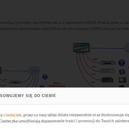
unikację między siecią Internet a urządzeniem HDMI. Podłączone urząd
owadzenia oddzielnego kabla Ethernet do urządzeń HDMI, wystarczy tylko
SOWUJEMY SIĘ DO CIEBIE
Źródło: www.hdmi.org
my
ciasteczek
, przez co nasz sklep działa niezawodnie oraz dostosowuje si
 Ciasteczka umożliwiają dopasowanie treści i promocji do Twoich zainter