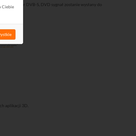
budowany tuner DVB-S, DVD sygnał zostanie wysłany do
o Ciebie
ystkie
h aplikacji 3D.