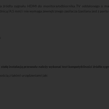
ia źródła sygnału HDMI do monitora/odbiornika TV oddalonego o ma
dnicą (4,5 mm) i nie wymaga zewnętrznego zasilacza (zasilany jest z port
s
tałą instalacją przewodu należy wykonać test kompatybilności źródła syg
ścią z takimi urządzeniami jak: