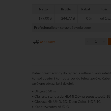
Netto
Brutto
Rabat
Ilość
199,00 zł
244,77 zł
0 %
od 1 sz
Profesjonalisto
- sprawdź swoją cenę
od 11,00 zł
Kabel przeznaczony do łączenia odbiorników sateli
konsol do gier i komputerów do telewizorów. Kabel
zarówno obraz, jak i dźwięk.
• Długość 50 m
• Obsługa standardu HDMI 2.0 - przepustowość 18
• Obsługa 4K UHD, 3D, Deep Color, HDR 10,
• Kanał zwrotny AUDIO