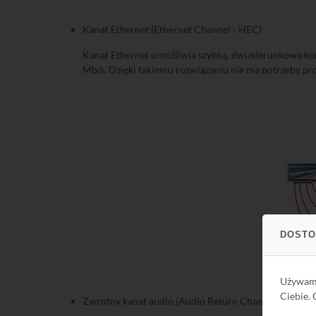
Kanał Ethernet (Ethernet Channel - HEC)
Kanał Ethernet umożliwia szybką, dwukierunkową kom
Mb/s. Dzięki takiemu rozwiązaniu nie ma potrzeby pr
DOSTO
Używa
Ciebie.
Zwrotny kanał audio (Audio Return Channel)