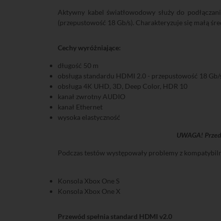
Aktywny kabel światłowodowy służy do podłączan
(przepustowość 18 Gb/s). Charakteryzuje się małą śre
Cechy wyróżniające:
długość 50 m
obsługa standardu HDMI 2.0 - przepustowość 18 Gb/
obsługa 4K UHD, 3D, Deep Color, HDR 10
kanał zwrotny AUDIO
kanał Ethernet
wysoka elastyczność
UWAGA! Przed s
Podczas testów występowały problemy z kompatybilno
Konsola Xbox One S
Konsola Xbox One X
Przewód spełnia standard HDMI v2.0