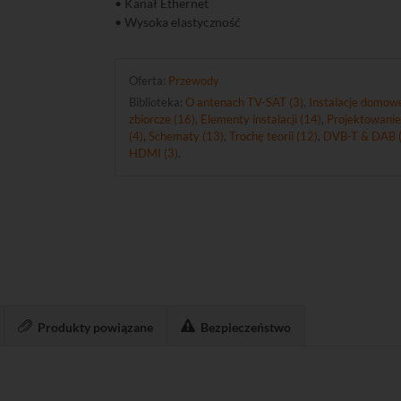
• Kanał Ethernet
• Wysoka elastyczność
Oferta:
Przewody
Biblioteka:
O antenach TV-SAT (3)
,
Instalacje domowe
zbiorcze (16)
,
Elementy instalacji (14)
,
Projektowanie
(4)
,
Schematy (13)
,
Trochę teorii (12)
,
DVB-T & DAB (
HDMI (3)
.
Produkty powiązane
Bezpieczeństwo