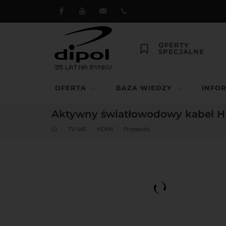
Facebook
Youtube
dipol@dipol.com.pl
+48
OFERTY
SPECJALNE
12
644
OFERTA
BAZA WIEDZY
INFO
29 13
Aktywny światłowodowy kabel H
TV-SAT
HDMI
Przewody