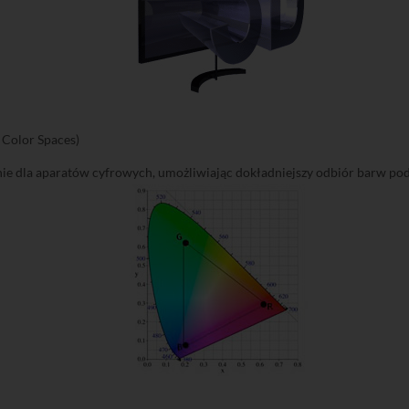
 Color Spaces)
ie dla aparatów cyfrowych, umożliwiając dokładniejszy odbiór barw pod