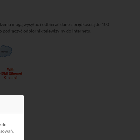
zenia mogą wysyłać i odbierać dane z prędkością do 100
 podłączyć odbiornik telewizyjny do Internetu.
ę do
esowań.