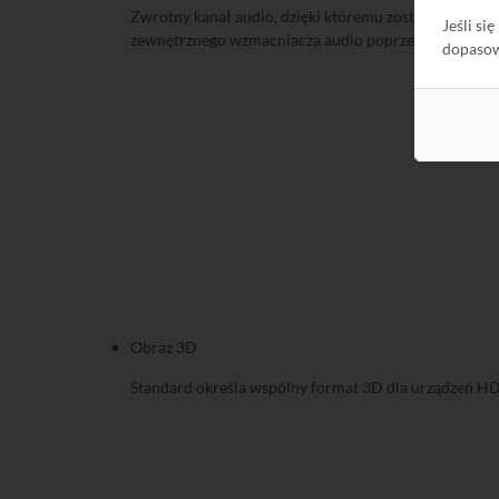
Zwrotny kanał audio, dzięki któremu zostanie ograni
Jeśli si
zewnętrznego wzmacniacza audio poprzez kabel HDM
dopaso
Obraz 3D
Standard określa wspólny format 3D dla urządzeń HDM