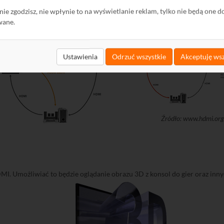
czona liczba kabli wychodzących z telewizora. Gdy telewizor posiada w
ę nie zgodzisz, nie wpłynie to na wyświetlanie reklam, tylko nie będą one d
I.
wane.
Ustawienia
Odrzuć wszystkie
Akceptuję wsz
Źródło: www.hdmi.org
I. Umożliwiać to będzie oglądanie obrazu 3D z konsol do gier oraz innyc