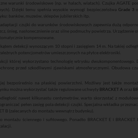
czne warunki środowiskowe (np. w halach, wiatach). Czujka AGATE po
nych). Dzięki temu spełnia wysokie wymogi bezpieczeństwa
Grade 3
o
ku: banków, muzeów, sklepów jubilerskich itp.
adaptacji czujki do warunków środowiskowych zapewnia dużą odpornoś
cz, śnieg, nasłonecznienie oraz silne podmuchy powietrza. Urządzenie 
automatycznie kompensowane.
tem detekcji wynoszącym 10 stopni i zasięgiem 14 m. Na takiej odległo
zależnych potencjometrów umieszczonych na płytce elektroniki.
kcji której wykorzystano technologię wtrysku dwukomponentowego. Dz
ochronę przed szkodliwymi zjawiskami atmosferycznymi. Obudowa czuj
ej bezpośrednio na płaskiej powierzchni. Możliwy jest także monta
budynku można wykorzystać także regulowane uchwyty
BRACKET A
oraz
B
a odległość nawet kilkunastu centymetrów, warto skorzystać z moduł
ograniczać pełen zasięg pola detekcji czujki. Specjalna wkładka przezna
T B (zalecanych do montażu wewnątrz budynku).
o montażu ściennego i sufitowego. Ponadto BRACKET E i BRACKET B p
lacji.