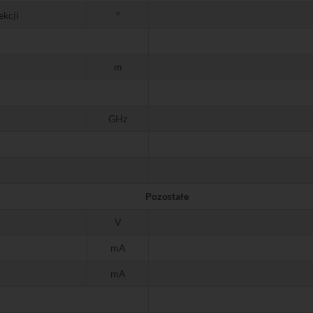
ekcji
°
m
GHz
Pozostałe
V
mA
mA