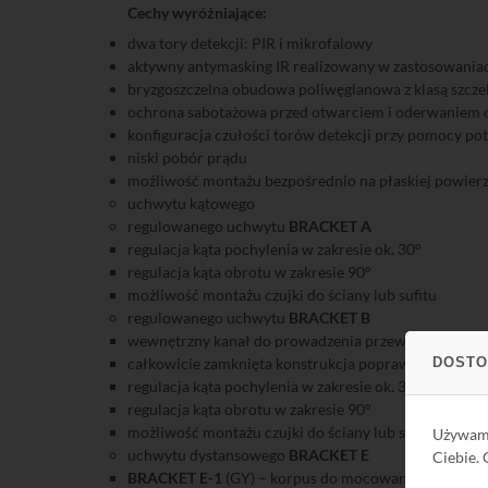
Cechy wyróżniające:
dwa tory detekcji: PIR i mikrofalowy
aktywny antymasking IR realizowany w zastosowani
bryzgoszczelna obudowa poliwęglanowa z klasą szcze
ochrona sabotażowa przed otwarciem i oderwaniem 
konfiguracja czułości torów detekcji przy pomocy p
niski pobór prądu
możliwość montażu bezpośrednio na płaskiej powierz
uchwytu kątowego
regulowanego uchwytu
BRACKET A
regulacja kąta pochylenia w zakresie ok. 30°
regulacja kąta obrotu w zakresie 90°
możliwość montażu czujki do ściany lub sufitu
regulowanego uchwytu
BRACKET B
wewnętrzny kanał do prowadzenia przewodu
DOSTO
całkowicie zamknięta konstrukcja poprawiająca estety
regulacja kąta pochylenia w zakresie ok. 30°
regulacja kąta obrotu w zakresie 90°
możliwość montażu czujki do ściany lub sufitu
Używa
uchwytu dystansowego
BRACKET E
Ciebie.
BRACKET E-1
(GY) – korpus do mocowania uchwytu