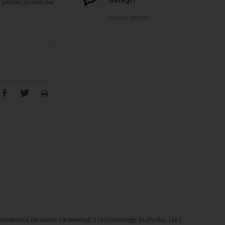
cy potencjometrów
Napisz do nas!
tosowania zarówno na zewnątrz chronionego budynku, jak i