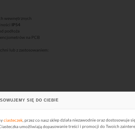
ach wewnętrznych
lności
IP54
od podłoża
otencjometrów na PCB
chni lub z zastosowaniem:
SOWUJEMY SIĘ DO CIEBIE
kę instalacji
my
ciasteczek
, przez co nasz sklep działa niezawodnie oraz dostosowuje si
 Ciasteczka umożliwiają dopasowanie treści i promocji do Twoich zainter
 wkładki BRACKET E-2A