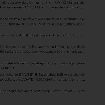
siada dwa tory detekcji ruchu: PIR i MW. AGATE posiada
kreślone normą
EN 50131
– czujkę można stosować do
ć na fałszywe alarmy, a tym samym stabilne działanie w
oferuje poprawną pracę w szerokim zakresie temperatur od
ści pole detekcji (kurtyna) ma szerokość ok. 1 m. Czułość
ięki temu powstała bryzgoszczelna konstrukcja o klasie
ki cechuje się także dużą wytrzymałością mechaniczną i
ż z zastosowaniem specjalnego uchwytu kątowego (stałe
RACKET B
.
owego uchwytu
BRACKET E
. Szczególnie, jeśli w sąsiedztwie
czona dla czujek
AGATE / AOCD-260
umożliwia ich montaż
osiadają zamkniętą konstrukcję, która ułatwia ukrycie