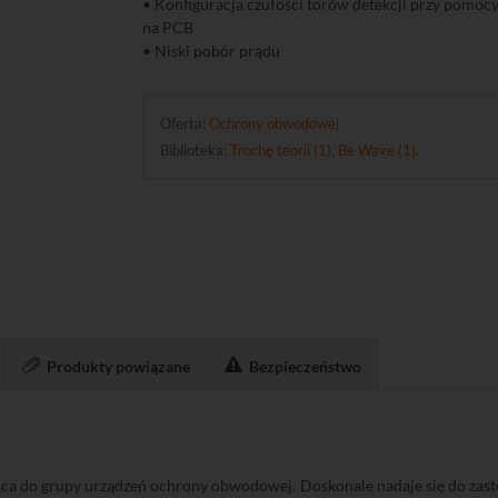
• Konfiguracja czułości torów detekcji przy pomo
na PCB
• Niski pobór prądu
Oferta:
Ochrony obwodowej
Biblioteka:
Trochę teorii (1)
,
Be Wave (1)
.
Produkty powiązane
Bezpieczeństwo
ąca do grupy urządzeń ochrony obwodowej. Doskonale nadaje się do zas