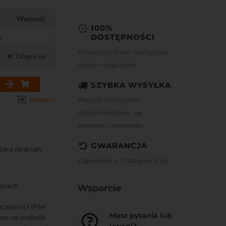
Ważność
100%
DOSTĘPNOŚCI
t.
Oferujemy towar dostępny w
Zaloguj się
naszym magazynie.
SZYBKA WYSYŁKA
Wysyłki realizujemy
Dostępny
natychmiastowo, wg
kolejności zamówień.
GWARANCJA
żąca do grupy
Zapewniamy 3 lata gwarancji.
aniach
Wsparcie
czelności IP54
Masz pytania lub
iem od podłoża
uwagi?