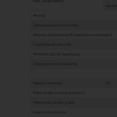
Max. zasięg detekcji
kąt det
Montaż
Zalecana wysokość montażu
Aktywny antymasking IR (realizowany wewnątrz)
Częstotliwość mikrofali
Wskaźnik LED do sygnalizacji
Zabezpieczenie sabotażowe
Napięcie zasilania
DC
Pobór prądu w stanie gotowości
Maksymalny pobór prądu
Klasa środowiskowa