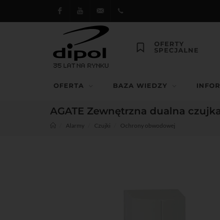
Facebook
Youtube
dipol@dipol.com.pl
+48
OFERTY
SPECJALNE
12
644
OFERTA
BAZA WIEDZY
INFO
29 13
AGATE Zewnętrzna dualna czujk
Alarmy
Czujki
Ochrony obwodowej