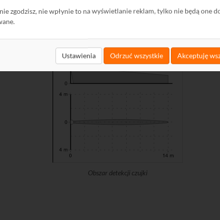
k kurtynowych AGATE, również na uchwycie
BRACKET A
lub
BRACKET B
ę nie zgodzisz, nie wpłynie to na wyświetlanie reklam, tylko nie będą one d
iwiający odsunięcie czujki od ściany lub sufitu
wane.
NO/NC, długość przewodów 50 cm)
Ustawienia
Odrzuć wszystkie
Akceptuję wsz
Obszar detekcji czujki