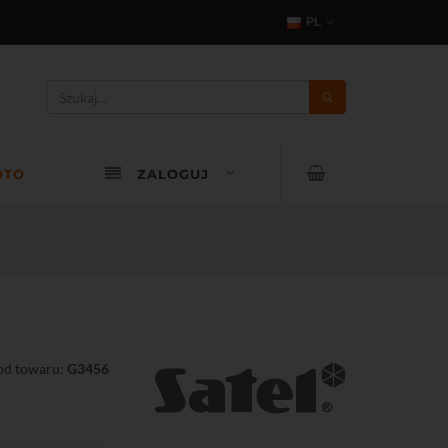
PL
OTO
ZALOGUJ
od towaru:
G3456