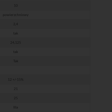
10
powierzchniowy
2,4
tak
24,125
tak
Tak
12 +/-15%
21
25
IIIa