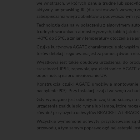
we wnętrzach, w których panują trudne lub specyfi
aktywny antymasking IR (dla zastosowań wewnętrz
zabezpieczania wnętrz obiektów o podwyższonym ryzy
Technologia dualna w połączeniu z algorytmem auto
trudnych warunkach atmosferycznych, takich jak desz
-40°C do 55°C, a zmiany temperatury otoczenia są 
Czujka kurtynowa AGATE charakteryzuje się wąskim ką
torów detekcji regulowana jest za pomocą dwóch nie
Wyjątkowa jest także obudowa urządzenia, do produ
szczelności IP54, zapewniająca elektronice AGATE 
odpornością na promieniowanie UV.
Konstrukcja czujki AGATE umożliwia montowanie j
nachylenie 90°). Przy instalacji czujki we wnętrzu 
Gdy wymagane jest odsunięcie czujki od ściany, n
urządzenia znajduje się rynna lub lampa, które mogą 
również przy użyciu uchwytów BRACKET A i BRACKE
Wszystkie wymienione uchwyty przystosowane są d
przewodu, a tym samym poprawę ogólnej estetyki insta