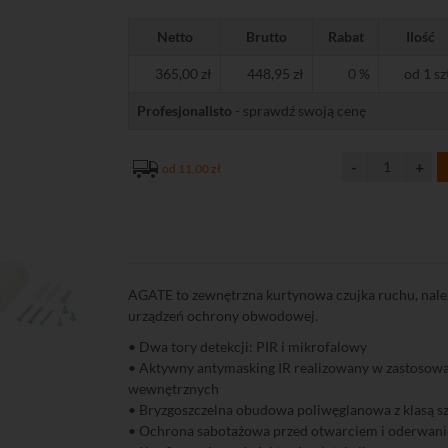
Netto
Brutto
Rabat
Ilość
365,00 zł
448,95 zł
0 %
od 1 sz
Profesjonalisto
- sprawdź swoją cenę
od 11,00 zł
AGATE to zewnętrzna kurtynowa czujka ruchu, nale
urządzeń ochrony obwodowej.
• Dwa tory detekcji: PIR i mikrofalowy
• Aktywny antymasking IR realizowany w zastosow
wewnętrznych
• Bryzgoszczelna obudowa poliwęglanowa z klasą sz
• Ochrona sabotażowa przed otwarciem i oderwan