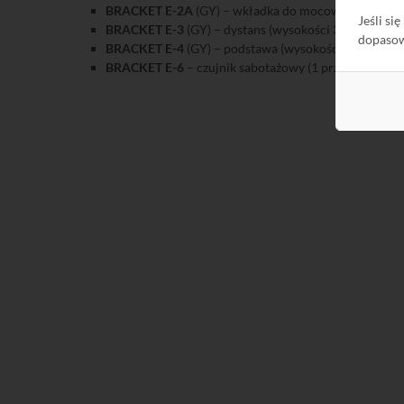
BRACKET E-2A
(GY) – wkładka do mocowania czuje
Jeśli si
BRACKET E-3
(GY) – dystans (wysokości 30 mm) umożl
dopaso
BRACKET E-4
(GY) – podstawa (wysokości 20 mm)
BRACKET E-6
– czujnik sabotażowy (1 przełącznik 